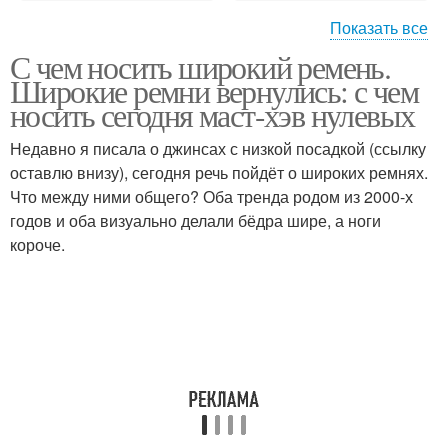
Показать все
С чем носить широкий ремень.
Платье-футляр с
Платье с поясом
Широкие ремни вернулись: с чем
поясом
носить сегодня маст-хэв нулевых
Недавно я писала о джинсах с низкой посадкой (ссылку
Платье–рубашка с
оставлю внизу), сегодня речь пойдёт о широких ремнях.
Талии с поясом
поясом
Что между ними общего? Оба тренда родом из 2000-х
годов и оба визуально делали бёдра шире, а ноги
короче.
Широкие брюки
Широкий кардиган