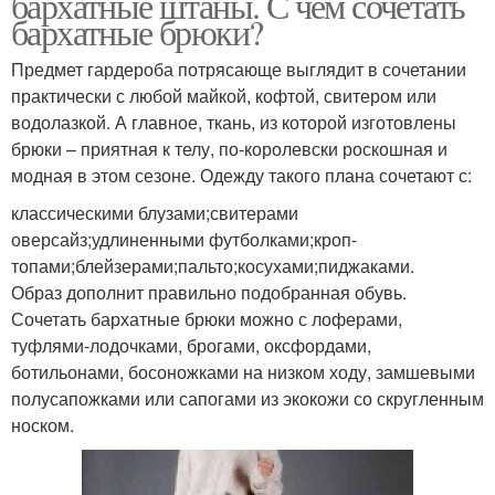
бархатные штаны. С чем сочетать
бархатные брюки?
Предмет гардероба потрясающе выглядит в сочетании
практически с любой майкой, кофтой, свитером или
водолазкой. А главное, ткань, из которой изготовлены
брюки – приятная к телу, по-королевски роскошная и
модная в этом сезоне. Одежду такого плана сочетают с:
классическими блузами;свитерами
оверсайз;удлиненными футболками;кроп-
топами;блейзерами;пальто;косухами;пиджаками.
Образ дополнит правильно подобранная обувь.
Сочетать бархатные брюки можно с лоферами,
туфлями-лодочками, брогами, оксфордами,
ботильонами, босоножками на низком ходу, замшевыми
полусапожками или сапогами из экокожи со скругленным
носком.