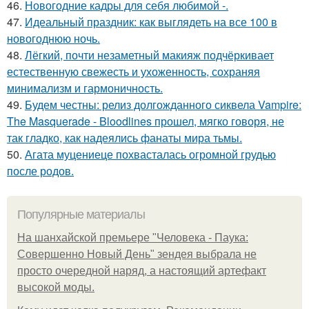
46.
Новогодние кадры для себя любимой -.
47.
Идеальный праздник: как выглядеть на все 100 в
новогоднюю ночь.
48.
Лёгкий, почти незаметный макияж подчёркивает
естественную свежесть и ухоженность, сохраняя
минимализм и гармоничность.
49.
Будем честны: релиз долгожданного сиквела Vampire:
The Masquerade - Bloodlines прошел, мягко говоря, не
так гладко, как надеялись фанаты мира тьмы.
50.
Агата муцениеце похвасталась огромной грудью
после родов.
Популярные материалы
На шанхайской премьере "Человека - Паука:
Совершенно Новый День" зендея выбрала не
просто очередной наряд, а настоящий артефакт
высокой моды.