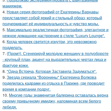
макияжем.
4.
Новая серия фотографий от Екатерины Варнавы
представляет собой яркий и стильный образ, который
подчеркивает её индивидуальность и чувство моды.
5.
Максимально реалистичная фотография, элегантное и
нежное домашнее настроение в стиле "Luxury Lounge".
6.
Когда человек светится изнутри, это невозможно
подделать.
7.
{Промт}. Сгенерируй молодую женщину в полуобороте
- крупный план, акцент на выразительных чертах лица и
фактуре кожи.
8.
"Одна Встреча, Которая Заставила Задуматься".
9.
Звезда сериала "Воронины" Екатерина Волкова
поделилась кадрами из отдыха в Париже, где проводит
время в компании подруг.
10.
Многие годы знаменитая балерина оставалась верна
своему привычному имиджу, напоминая всем белого
лебедя.