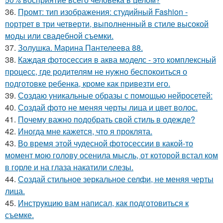
36.
Промт: тип изображения: студийный Fashion -
портрет в три четверти, выполненный в стиле высокой
моды или свадебной съемки.
37.
Золушка. Марина Пантелеева 88.
38.
Каждая фотосессия в аква моделс - это комплексный
процесс, где родителям не нужно беспокоиться о
подготовке ребенка, кроме как привезти его.
39.
Создаю уникальные образы с помощью нейросетей:
40.
Создай фото не меняя черты лица и цвет волос.
41.
Почему важно подобрать свой стиль в одежде?
42.
Иногда мне кажется, что я проклята.
43.
Во время этой чудесной фотосессии в какой-то
момент мою голову осенила мысль, от которой встал ком
в горле и на глаза накатили слезы.
44.
Создай стильное зеркальное селфи, не меняя черты
лица.
45.
Инструкцию вам написал, как подготовиться к
съемке.