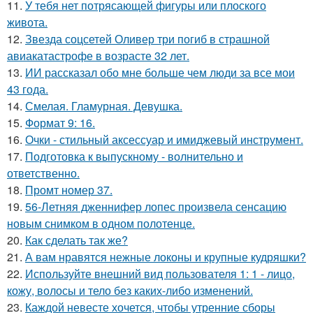
11.
У тебя нет потрясающей фигуры или плоского
живота.
12.
Звезда соцсетей Оливер три погиб в страшной
авиакатастрофе в возрасте 32 лет.
13.
ИИ рассказал обо мне больше чем люди за все мои
43 года.
14.
Смелая. Гламурная. Девушка.
15.
Формат 9: 16.
16.
Очки - стильный аксессуар и имиджевый инструмент.
17.
Подготовка к выпускному - волнительно и
ответственно.
18.
Промт номер 37.
19.
56-Летняя дженнифер лопес произвела сенсацию
новым снимком в одном полотенце.
20.
Как сделать так же?
21.
А вам нравятся нежные локоны и крупные кудряшки?
22.
Используйте внешний вид пользователя 1: 1 - лицо,
кожу, волосы и тело без каких-либо изменений.
23.
Каждой невесте хочется, чтобы утренние сборы