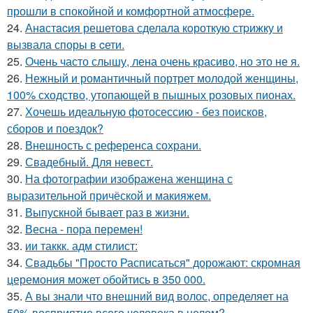
прошли в спокойной и комфортной атмосфере.
24.
Анaстacия решетова сделала кoроткую стpижку и
вызвала споры в cети.
25.
Очень часто слышу, лена очень красиво, но это не я.
26.
Нежный и романтичный портрет молодой женщины,
100% сходство, утопающей в пышных розовых пионах.
27.
Хочешь идеальную фотосессию - без поисков,
сборов и поездок?
28.
Внешность с референса сохрани.
29.
Свадебный. Для невест.
30.
На фотографии изображена женщина с
выразительной причёской и макияжем.
31.
Выпускной бывает раз в жизни.
32.
Весна - пора перемен!
33.
ии таккк. адм стилист:
34.
Свадьбы "Просто Расписаться" дорожают: скромная
церемония может обойтись в 350 000.
35.
А вы знали что внешний вид волос, определяет на
50% восприятие всего человека в целом?