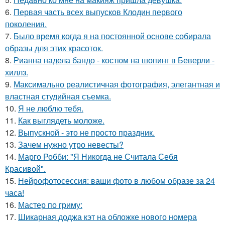
6.
Первая часть всех выпусков Клодин первого
поколения.
7.
Было время когда я на постоянной основе собирала
образы для этих красоток.
8.
Рианна надела бандо - костюм на шопинг в Беверли -
хиллз.
9.
Максимально реалистичная фотография, элегантная и
властная студийная съемка.
10.
Я не люблю тебя.
11.
Как выглядеть моложе.
12.
Выпускной - это не просто праздник.
13.
Зачем нужно утро невесты?
14.
Марго Робби: "Я Никогда не Считала Себя
Красивой".
15.
Нейрофотосессия: ваши фото в любом образе за 24
часа!
16.
Мастер по гриму:
17.
Шикарная доджа кэт на обложке нового номера