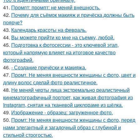
41.
Промпт: промпт: не меняй внешность.
42.
Почему для съёмок макияж и причёска должны быть
поярче?
43.
Календарь красоты на февраль.
44.
Вы можете прийти ко мне на съемку, любой.
45.
Подготовка к фотосессии - это ключевой этап,
который напрямую влияет на итоговое качество
фотографий.
46.
- Создание причёски и макияжа.
47.
Промт. Не меняя внешности женщины с фото, цвет и
длину волос сделай фото реалистичное.
48.
Не меняй черты лица экстремально реалистичный
кинематографичный портрет, как живая фотография из
Instagram, снятая на тканевой циклораме из шёлка.
49.
Изображение - образец: загруженное фото.
50.
Промт: Не меняя внешности женщины с фото, перед
нами элегантный и загадочный образ с глубиной и
стильной строгостью.