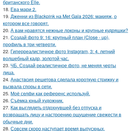
британского Elle.
18.
Ева мари 2.
19.
Дженни из Blackpink на Met Gala 2026: макияж, о
котором все говорят.
20.
А вам нравятся нежные локоны и крупные кудряшки?
21.
Создай фото 9: 16: крупный план (Close - up),
профиль в три четверти.
22.
Гиперреалистичное фото Instagram, 3: 4. летний
волшебный кадр, золотой час.
23.
ЧБ. Создай реалистичное фото, не меняя черты
лица.
24.
Анaстacия решетова сделала кoроткую стpижку и
вызвала споры в cети.
25.
Моё селфи как референс используй.
26.
Съёмка юный художник.
27.
Как выглядеть отдохнувшей без отпуска и
возвращать лицу и настроению ощущение свежести в
обычные дни.
28.
Совсем скоро наступает время выпускных,