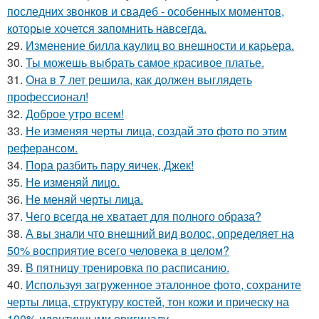
последних звонков и свадеб - особенных моментов,
которые хочется запомнить навсегда.
29.
Изменение билла каулиц во внешности и карьера.
30.
Ты можешь выбрать самое красивое платье.
31.
Она в 7 лет решила, как должен выглядеть
профессионал!
32.
Доброе утро всем!
33.
Не изменяя черты лица, создай это фото по этим
реферансом.
34.
Пора разбить пару яичек, Джек!
35.
Не изменяй лицо.
36.
Не меняй черты лица.
37.
Чего всегда не хватает для полного образа?
38.
А вы знали что внешний вид волос, определяет на
50% восприятие всего человека в целом?
39.
В пятницу тренировка по расписанию.
40.
Используя загруженное эталонное фото, сохраните
черты лица, структуру костей, тон кожи и прическу на
100% идентичными оригиналу.