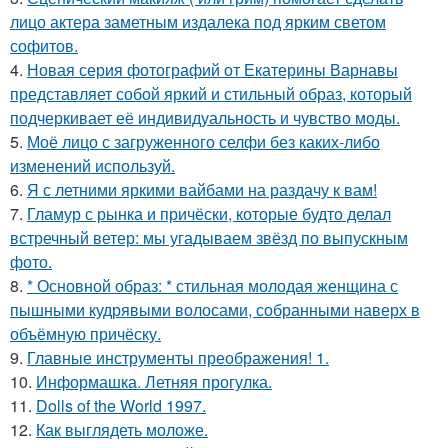
лицо актера заметным издалека под ярким светом
софитов.
4.
Новая серия фотографий от Екатерины Варнавы
представляет собой яркий и стильный образ, который
подчеркивает её индивидуальность и чувство моды.
5.
Моё лицо с загруженного селфи без каких-либо
изменений используй.
6.
Я с летними яркими вайбами на раздачу к вам!
7.
Гламур с рынка и причёски, которые будто делал
встречный ветер: мы угадываем звёзд по выпускным
фото.
8.
* Основной образ: * стильная молодая женщина с
пышными кудрявыми волосами, собранными наверх в
объёмную причёску.
9.
Главные инструменты преображения! 1.
10.
Информашка. Летняя прогулка.
11.
Dolls of the World 1997.
12.
Как выглядеть моложе.