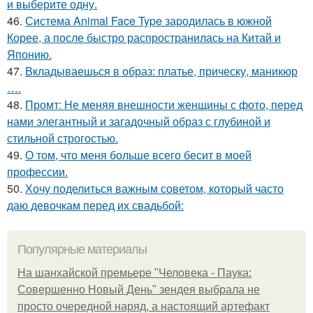
и выберите одну.
46.
Система Animal Face Type зародилась в южной
Корее, а после быстро распространилась на Китай и
Японию.
47.
Вкладываешься в образ: платье, прическу, маникюр
….
48.
Промт: Не меняя внешности женщины с фото, перед
нами элегантный и загадочный образ с глубиной и
стильной строгостью.
49.
О том, что меня больше всего бесит в моей
профессии.
50.
Хочу поделиться важным советом, который часто
даю девочкам перед их свадьбой:
Популярные материалы
На шанхайской премьере "Человека - Паука:
Совершенно Новый День" зендея выбрала не
просто очередной наряд, а настоящий артефакт