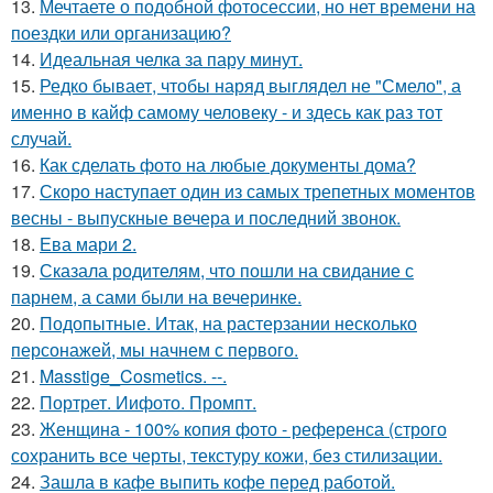
13.
Мечтаете о подобной фотосессии, но нет времени на
поездки или организацию?
14.
Идеальная челка за пару минут.
15.
Редко бывает, чтобы наряд выглядел не "Смело", а
именно в кайф самому человеку - и здесь как раз тот
случай.
16.
Как сделать фото на любые документы дома?
17.
Скоро наступает один из самых трепетных моментов
весны - выпускные вечера и последний звонок.
18.
Ева мари 2.
19.
Сказала родителям, что пошли на свидание с
парнем, а сами были на вечеринке.
20.
Подопытные. Итак, на растерзании несколько
персонажей, мы начнем с первого.
21.
Masstige_Cosmetics. --.
22.
Портрет. Иифото. Промпт.
23.
Женщина - 100% копия фото - референса (строго
сохранить все черты, текстуру кожи, без стилизации.
24.
Зашла в кафе выпить кофе перед работой.