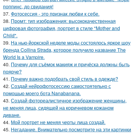
поппинс, до свидания!
37.
Фотосессия - это признак любви к себе.
38.
Промт: тип изображения: высококачественная
цифровая фотография, портрет в стиле "Mother and
Child".
39.
На нью-йоркской неделе моды состоялось яркое шоу
бренда Collina Strada, которое получило название The
World Is a Vampire.
40.
Почему для съёмок макияж и причёска должны быть
поярче?
41.
Почему важно подобрать свой стиль в одежде?
42.
Создай нейрофотосессию самостоятельно с
помощью моего бота Nanabanana.
43.
Создай фотореалистичное изображение женщины,
не меняя лица, сидящей на коричневом кожаном
диване.
44.
Мой портрет не меняя черты лица создай.
45.
Негадание. Внимательно посмотрите на эти картинки