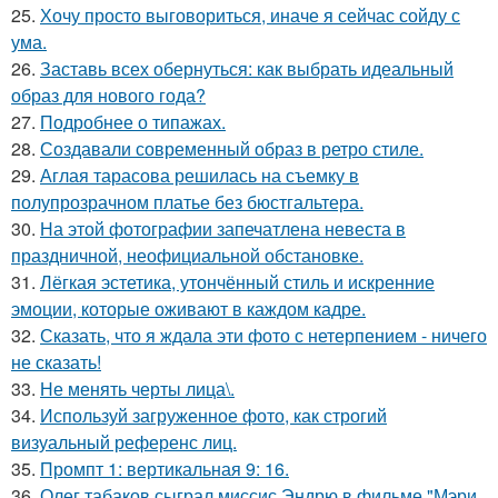
25.
Хочу просто выговориться, иначе я сейчас сойду с
ума.
26.
Заставь всех обернуться: как выбрать идеальный
образ для нового года?
27.
Подробнее о типажах.
28.
Создавали современный образ в ретро стиле.
29.
Аглая тарасова решилась на съемку в
полупрозрачном платье без бюстгальтера.
30.
На этой фотографии запечатлена невеста в
праздничной, неофициальной обстановке.
31.
Лёгкая эстетика, утончённый стиль и искренние
эмоции, которые оживают в каждом кадре.
32.
Сказать, что я ждала эти фото с нетерпением - ничего
не сказать!
33.
Не менять черты лица\.
34.
Используй загруженное фото, как строгий
визуальный референс лиц.
35.
Промпт 1: вертикальная 9: 16.
36.
Олег табаков сыграл миссис Эндрю в фильме "Мэри