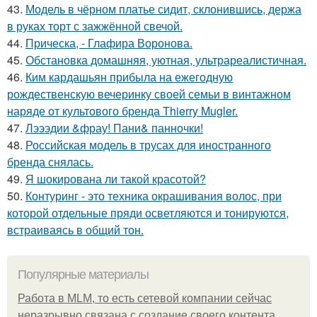
43.
Модель в чёрном платье сидит, склонившись, держа
в руках торт с зажжённой свечой.
44.
Прическа, - Глафира Воронова.
45.
Обстановка домашняя, уютная, ультрареалистичная.
46.
Ким кардашьян прибыла на ежегодную
рождественскую вечеринку своей семьи в винтажном
наряде от культового бренда Thierry Mugler.
47.
Лэээдии &фрау! Пани& панночки!
48.
Российская модель в трусах для иностранного
бренда снялась.
49.
Я шокирована ли такой красотой?
50.
Контуринг - это техника окрашивания волос, при
которой отдельные пряди осветляются и тонируются,
встраиваясь в общий тон.
Популярные материалы
Работа в MLM, то есть сетевой компании сейчас
неразрывно связана с создание своего контента,