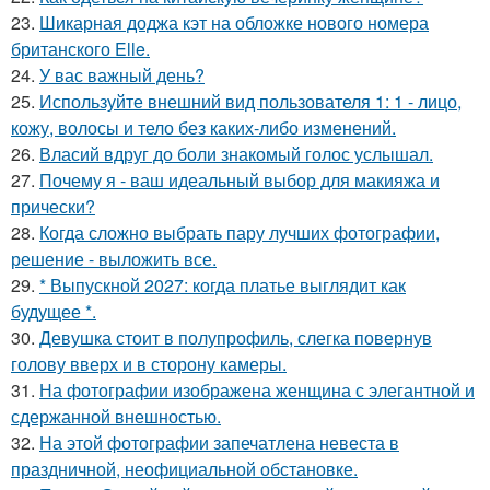
23.
Шикарная доджа кэт на обложке нового номера
британского Elle.
24.
У вас важный день?
25.
Используйте внешний вид пользователя 1: 1 - лицо,
кожу, волосы и тело без каких-либо изменений.
26.
Власий вдруг до боли знакомый голос услышал.
27.
Почему я - ваш идеальный выбор для макияжа и
прически?
28.
Когда сложно выбрать пару лучших фотографии,
решение - выложить все.
29.
* Выпускной 2027: когда платье выглядит как
будущее *.
30.
Девушка стоит в полупрофиль, слегка повернув
голову вверх и в сторону камеры.
31.
На фотографии изображена женщина с элегантной и
сдержанной внешностью.
32.
На этой фотографии запечатлена невеста в
праздничной, неофициальной обстановке.