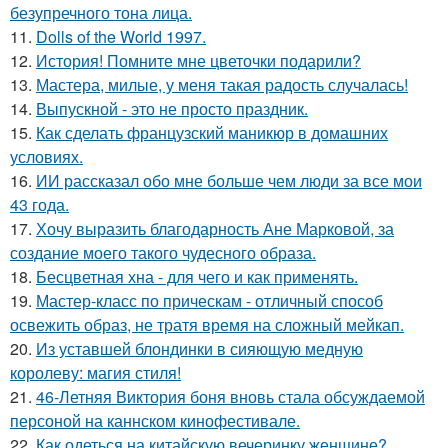
безупречного тона лица.
11.
Dolls of the World 1997.
12.
История! Помните мне цветочки подарили?
13.
Мастера, милые, у меня такая радость случалась!
14.
Выпускной - это не просто праздник.
15.
Как сделать французский маникюр в домашних
условиях.
16.
ИИ рассказал обо мне больше чем люди за все мои
43 года.
17.
Хочу выразить благодарность Ане Марковой, за
создание моего такого чудесного образа.
18.
Бесцветная хна - для чего и как применять.
19.
Мастер-класс по прическам - отличный способ
освежить образ, не тратя время на сложный мейкап.
20.
Из уставшей блондинки в сияющую медную
королеву: магия стиля!
21.
46-Летняя Виктория боня вновь стала обсуждаемой
персоной на каннском кинофестивале.
22.
Как одеться на китайскую вечеринку женщине?