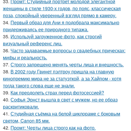
33.
Промт: Студийный портрет молодой элегантной
женщины в стиле 1930-х годов, по пояс, классическая
поза, спокойный уверенный взгляд прямо в камеру.
34.
Первый образ для Ани я подобрала максимально
придерживаясь ее природного типажа.
35.
Используй загруженное фото, как строгий
визуальный референс лиц.
36.
Часто задаваемые вопросы о свадебных прическах:
мифы и реальность.
37.
Строго запрещено менять черты лица и внешность.
38.
В 2002 году Гвинет пэлтроу пришла на главную
кинопремию мира не за статуэткой, а за Хайпом - хотя
тогда такого слова еще не знали.
39.
Как преодолеть страх перед фотосессией?
40.
Софья Эрнст вышла в свет с мужем, но ее образ
раскритиковали.
41.
Студийная съёмка на белой циклораме с боковым
светом, Canon 85 мм.
42.
Промт: Черты лица строго как на фото.