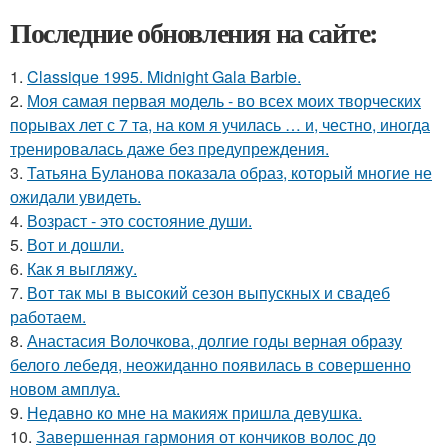
Последние обновления на сайте:
1.
Classique 1995. Midnight Gala Barbie.
2.
Моя самая первая модель - во всех моих творческих
порывах лет с 7 та, на ком я училась … и, честно, иногда
тренировалась даже без предупреждения.
3.
Татьяна Буланова показала образ, который многие не
ожидали увидеть.
4.
Возраст - это состояние души.
5.
Вот и дошли.
6.
Как я выгляжу.
7.
Вот так мы в высокий сезон выпускных и свадеб
работаем.
8.
Анастасия Волочкова, долгие годы верная образу
белого лебедя, неожиданно появилась в совершенно
новом амплуа.
9.
Недавно ко мне на макияж пришла девушка.
10.
Завершенная гармония от кончиков волос до