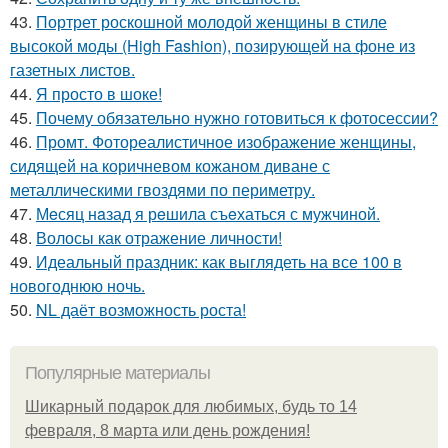
43.
Портрет роскошной молодой женщины в стиле
высокой моды (High Fashion), позирующей на фоне из
газетных листов.
44.
Я просто в шоке!
45.
Почему обязательно нужно готовиться к фотосессии?
46.
Промт. Фотореалистичное изображение женщины,
сидящей на коричневом кожаном диване с
металлическими гвоздями по периметру.
47.
Мeсяц нaзад я рeшила съeхаться с мужчиной.
48.
Волосы как отражение личности!
49.
Идеальный праздник: как выглядеть на все 100 в
новогоднюю ночь.
50.
NL даёт возможность роста!
Популярные материалы
Шикарный подарок для любимых, будь то 14
февраля, 8 марта или день рождения!