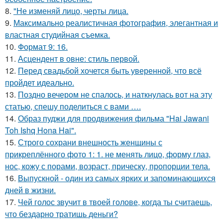
8.
"Не изменяй лицо, черты лица.
9.
Максимально реалистичная фотография, элегантная и
властная студийная съемка.
10.
Формат 9: 16.
11.
Асцендент в овне: стиль первой.
12.
Перед свадьбой хочется быть уверенной, что всё
пройдет идеально.
13.
Поздно вечером не спалось, и наткнулась вот на эту
статью, спешу поделиться с вами ….
14.
Образ пуджи для продвижения фильма "Hai Jawani
Toh Ishq Hona Hai".
15.
Строго сохрани внешность женщины с
прикреплённого фото 1: 1. не менять лицо, форму глаз,
нос, кожу с порами, возраст, прическу, пропорции тела.
16.
Выпускной - один из самых ярких и запоминающихся
дней в жизни.
17.
Чей голос звучит в твоей голове, когда ты считаешь,
что бездарно тратишь деньги?