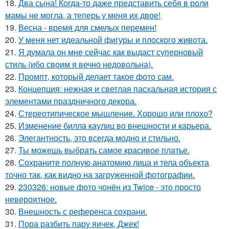
18.
Два сына! Когда-то даже представить себя в роли
мамы не могла, а теперь у меня их двое!
19.
Весна - время для смелых перемен!
20.
У меня нет идеальной фигуры и плоского живота.
21.
Я думала он мне сейчас как выдаст суперновый
стиль (ибо своим я вечно недовольна).
22.
Промпт, который делает такое фото сам.
23.
Концепция: нежная и светлая пасхальная история с
элементами праздничного декора.
24.
Стереотипическое мышление. Хорошо или плохо?
25.
Изменение билла каулиц во внешности и карьера.
26.
Элегантность, это всегда модно и стильно.
27.
Ты можешь выбрать самое красивое платье.
28.
Сохраните полную анатомию лица и тела объекта
точно так, как видно на загруженной фотографии.
29.
230326: новые фото чонён из Twice - это просто
невероятное.
30.
Внешность с референса сохрани.
31.
Пора разбить пару яичек, Джек!