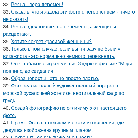
32.
Весна - пора перемен!
33.
Сказать, что я ждала эти фото с нетерпением - ничего
не сказать!
34.
Весна вдохновляет на перемены, а женщины -
расцветают.
35.
Хотите секрет красивой женщины?
36.
Только в том случае, если вы ни разу не были у
визажиста - это нормально немного переживать.
37.
Олег табаков сыграл миссис Эндрю в фильме "Мэри
поппинс, до свидания!
38.
Образ невесты - это не просто платье.
39.
Фотореалистичный художественный портрет в
морской русалочьей эстетике, вертикальный кадр по
грудь.
40.
Создай фотографию не отличимую от настоящего
фото.
41.
Промт: Фото в стильном и ярком исполнении, где
девушка изображена крупным планом.
42.
Сохранить одну и ту же внешность: