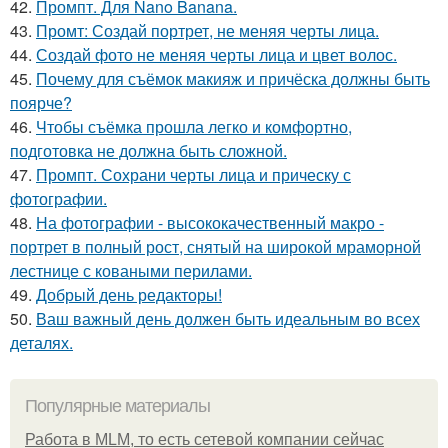
42.
Промпт. Для Nano Banana.
43.
Промт: Создай портрет, не меняя черты лица.
44.
Создай фото не меняя черты лица и цвет волос.
45.
Почему для съёмок макияж и причёска должны быть
поярче?
46.
Чтобы съёмка прошла легко и комфортно,
подготовка не должна быть сложной.
47.
Промпт. Сохрани черты лица и прическу с
фотографии.
48.
На фотографии - высококачественный макро -
портрет в полный рост, снятый на широкой мраморной
лестнице с коваными перилами.
49.
Добрый день редакторы!
50.
Ваш важный день должен быть идеальным во всех
деталях.
Популярные материалы
Работа в MLM, то есть сетевой компании сейчас