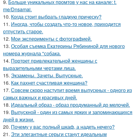
9.
Больше уникальных промтов у нас на канале: t.
me/Dnsamai.
10.
Когда стоит выбрать гладкую прическу?
11.
Иногда, чтобы создать что-то новое, приходится
отпустить старое.
12.
Мои эксперименты с фотографией.
13.
Особая съемка Екатерины Рябининой для нового
номера журнала "собака.
14.
Портрет привлекательной женщины с
выразительными чертами лица.
15.
Экзамены. Зачеты. Выпускные.
16.
Как пахнет счастливая женщина?
17.
Совсем скоро наступит время выпускных - одного из
самых важных и красивых дней.
18.
Идеальный образ - образ продуманный до мелочей.
19.
Выпускной - один из самых ярких и запоминающихся
дней в жизни.
20.
Почему у вас полный шкаф, а надеть нечего?
21.
Эти элегантные серьги станут идеальным