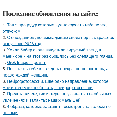
Последние обновления на сайте:
1.
Топ 5 процедур которые нужно сделать тебе перед
отпуском.
2.
С опозданием, но выкладываю своих первых красоток
выпускниц 2026 год.
3.
Хейли бибер снова запустила вирусный тренд в
маникюре и на этот раз обошлось без слепящего глянца.
4.
Grok Image. Промпт.
5.
Позволять себе выглядеть прекрасно-не роскошь, а
право каждой женщины.
6.
Нейрофотосессии. Ещё одно направление, которое
мне интересно пробовать, - нейрофотосессии.
7.
Представляете, как интересно узнавать о необычных
увлечениях и талантах наших малышей.
8.
4 образа, которые заставят посмотреть на волосы по-
новому.