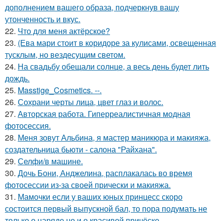
дополнением вашего образа, подчеркнув вашу
утонченность и вкус.
22.
Что для меня актёрское?
23.
(Ева мари стоит в коридоре за кулисами, освещенная
тусклым, но вездесущим светом.
24.
На свадьбу обещали солнце, а весь день будет лить
дождь.
25.
Masstige_Cosmetics. --.
26.
Сохрани черты лица, цвет глаз и волос.
27.
Авторская работа. Гиперреалистичная модная
фотосессия.
28.
Меня зовут Альбина, я мастер маникюра и макияжа,
создательница бьюти - салона "Райхана".
29.
Селфи/в машине.
30.
Дочь Бони, Анджелина, расплакалась во время
фотосессии из-за своей прически и макияжа.
31.
Мамочки если у ваших юных принцесс скоро
состоится первый выпускной бал, то пора подумать не
только о наряде но и о красивой причёске.