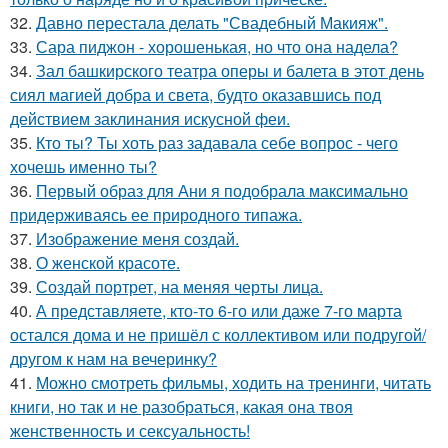
32.
Давно перестала делать "Свадебный Макияж".
33.
Сара пиджон - хорошенькая, но что она надела?
34.
Зал башкирского театра оперы и балета в этот день
сиял магией добра и света, будто оказавшись под
действием заклинания искусной феи.
35.
Кто ты? Ты хоть раз задавала себе вопрос - чего
хочешь именно ты?
36.
Первый образ для Ани я подобрала максимально
придерживаясь ее природного типажа.
37.
Изображение меня создай.
38.
О женской красоте.
39.
Создай портрет, на меняя черты лица.
40.
А представляете, кто-то 6-го или даже 7-го марта
остался дома и не пришёл с коллективом или подругой/
другом к нам на вечеринку?
41.
Можно смотреть фильмы, ходить на тренинги, читать
книги, но так и не разобраться, какая она твоя
женственность и сексуальность!