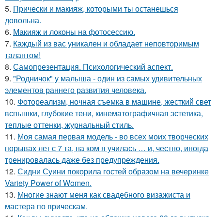
5.
Прически и макияж, которыми ты останешься
довольна.
6.
Макияж и локоны на фотосессию.
7.
Каждый из вас уникален и обладает неповторимым
талантом!
8.
Самопрезентация. Психологический аспект.
9.
"Родничок" у малыша - один из самых удивительных
элементов раннего развития человека.
10.
Фотореализм, ночная съемка в машине, жесткий свет
вспышки, глубокие тени, кинематографичная эстетика,
теплые оттенки, журнальный стиль.
11.
Моя самая первая модель - во всех моих творческих
порывах лет с 7 та, на ком я училась … и, честно, иногда
тренировалась даже без предупреждения.
12.
Сидни Суини покорила гостей образом на вечеринке
Variety Power of Women.
13.
Многие знают меня как свадебного визажиста и
мастера по прическам.