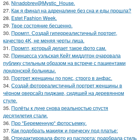
26.
Ninadobrev@Mystic_House.
27.
Как я финал на адреналине без сна и еды прошла?
28.
Estet Fashion Week.
29.
Твое состояние бесценно.
30.
Промпт. Создай гиперреалистичный портрет,
качество 4K, не меняя черты лица.
31.
Промпт, который делает такое фото сам.
32.
Принцесса уэльская Кейт миддлтон очаровала
публику стильным образом на встрече с пациентами
лондонской больницы.
33.
Портрет женщины по пояс, строго в анфас.
34.
Создай фотореалистичный портрет женщины в
чёрном оверсайз пиджаке, сидящей на деревянном
стуле.
35.
Полёты к луне снова реальностью спустя
десятилетия стали.
36.
Про "Беременную" фотосъемку.
37.
Как подобрать макияж и прическу под платье:
38.
Отредактировала фото из паспорта: подобрала стиль