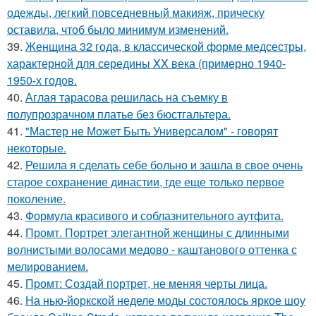
одежды, легкий повседневный макияж, прическу
оставила, чтоб было минимум изменений.
39.
Женщина 32 года, в классической форме медсестры,
характерной для середины XX века (примерно 1940-
1950-х годов.
40.
Аглая тарасова решилась на съемку в
полупрозрачном платье без бюстгальтера.
41.
"Мастер не Может Быть Универсалом" - говорят
некоторые.
42.
Решила я сделать себе больно и зашла в свое очень
старое сохранение династии, где еще только первое
поколение.
43.
Формула красивого и соблазнительного аутфита.
44.
Промт. Портрет элегантной женщины с длинными
волнистыми волосами медово - каштанового оттенка с
мелированием.
45.
Промт: Создай портрет, не меняя черты лица.
46.
На нью-йоркской неделе моды состоялось яркое шоу