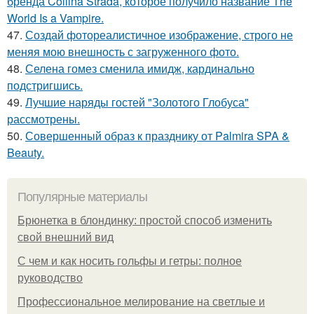
бренда Collina Strada, которое получило название The
World Is a Vampire.
47.
Создай фотореалистичное изображение, строго не
меняя мою внешность с загруженного фото.
48.
Селена гомез сменила имидж, кардинально
подстригшись.
49.
Лучшие наряды гостей "Золотого Глобуса"
рассмотрены.
50.
Совершенный образ к празднику от Palmira SPA &
Beauty.
Популярные материалы
Брюнетка в блондинку: простой способ изменить
свой внешний вид
С чем и как носить гольфы и гетры: полное
руководство
Профессиональное мелирование на светлые и