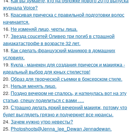
14.
Как вы думаете, кто на обложке нового 20-го выпуска
журнала Voice?
15.
Красивая прическа с правильной подготовки волос
начинается.
16.
Не изменяй лицо, черты лица.
17.
Звезда соцсетей Оливер три погиб в страшной
авиакатастрофе в возрасте 32 лет.
18.
Как сделать французский маникюр в домашних
условиях.
19.
Кукла - манекен для создания причесок и макияжа -
идеальный выбор для юных стилистов!
20.
Образ для творческой съемки в боксерском стиле.
21.
Нельзя менять лицо.
22.
Поздно вечером не спалось, и наткнулась вот на эту
статью, спешу поделиться с вами ….
23.
Страшно делать яркий вечерний макияж, потому что
будет выглядеть грязно и подчеркнет все нюансы.
24.
Зачем нужно утро невесты?
25.
Photoshoots@Jenna_lee_Dewan Jennadewan.