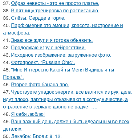
37.
Образ невесты - это не просто платье.
38.
В пятницу тренировка по расписанию.
39.
Слёзы. Сердце в горле.
40.
Парфюмерия это эмоции, красота, настроение и
атмосфера.
41.
Знаю все ждут и я готова объявить.
42.
Продолжаю игру с нейросетями.
43.
Исходное изображение: загруженное фото.
44.
Фотопроект. "Russian Chic".
45.
"Мне Интересно Какой ты Меня Видишь и ты
Попала".
46.
Второе фото банана про.
47.
Чувствуете упадок энергии, все валится из рук, дела
идут плохо, партнеры отказывают в сотрудничестве, а
отражение в зеркале давно не радует ….
48.
Я себя люблю!
49.
Ваш важный день должен быть идеальным во всех
деталях.
50.
Декабрь: Брови: 8. 12.