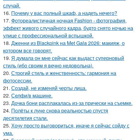
случай.
16.
Почему у вас полный шкаф, а надеть нечего?
17.
Фотореалистичная ночная Fashion - фотография,
эффект живого случайного кадра, будто снято ночью на
улице с профессиональной вспышкой.
18.
Дженни из Blackpink на Met Gala 2026: макияж, о
котором все говорят.
19.
Я думала он мне сейчас как выдаст суперновый
стиль (ибо своим я вечно недовольна).
20.
Строгий стиль и женственность: гармония на
фотосессии.
21.
Создай, не изменяй черты лица.
22.
Селфи/в машине.
23.
Дочка бони расплакалась из-за прически на съемке.
24.
Полёты к луне снова реальностью спустя
десятилетия стали.
25.
Хочу просто выговориться, иначе я сейчас сойду с
ума.