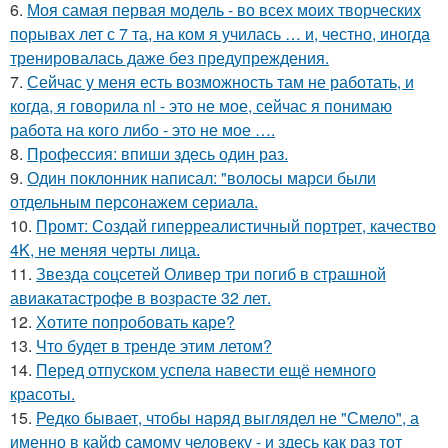
6.
Моя самая первая модель - во всех моих творческих
порывах лет с 7 та, на ком я училась … и, честно, иногда
тренировалась даже без предупреждения.
7.
Сейчас у меня есть возможность там не работать, и
когда, я говорила nl - это не мое, сейчас я понимаю
работа на кого либо - это не мое ….
8.
Профессия: впиши здесь один раз.
9.
Один поклонник написал: "волосы марси были
отдельным персонажем сериала.
10.
Промт: Создай гиперреалистичный портрет, качество
4K, не меняя черты лица.
11.
Звезда соцсетей Оливер три погиб в страшной
авиакатастрофе в возрасте 32 лет.
12.
Хотите попробовать каре?
13.
Что будет в тренде этим летом?
14.
Перед отпуском успела навести ещё немного
красоты.
15.
Редко бывает, чтобы наряд выглядел не "Смело", а
именно в кайф самому человеку - и здесь как раз тот