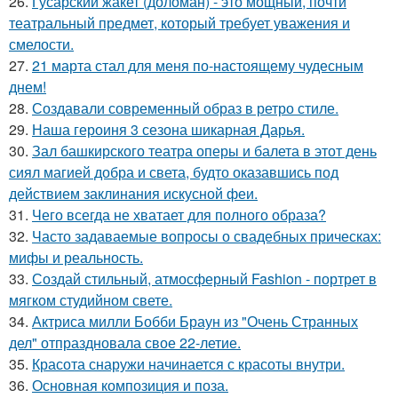
26.
Гусарский жакет (доломан) - это мощный, почти
театральный предмет, который требует уважения и
смелости.
27.
21 марта стал для меня по-настоящему чудесным
днем!
28.
Создавали современный образ в ретро стиле.
29.
Наша героиня 3 сезона шикарная Дарья.
30.
Зал башкирского театра оперы и балета в этот день
сиял магией добра и света, будто оказавшись под
действием заклинания искусной феи.
31.
Чего всегда не хватает для полного образа?
32.
Часто задаваемые вопросы о свадебных прическах:
мифы и реальность.
33.
Создай стильный, атмосферный Fashion - портрет в
мягком студийном свете.
34.
Актриса милли Бобби Браун из "Очень Странных
дел" отпраздновала свое 22-летие.
35.
Красота снаружи начинается с красоты внутри.
36.
Основная композиция и поза.