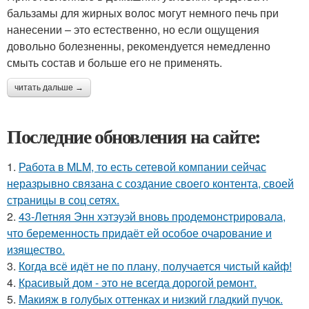
бальзамы для жирных волос могут немного печь при
нанесении – это естественно, но если ощущения
довольно болезненны, рекомендуется немедленно
смыть состав и больше его не применять.
читать дальше →
Последние обновления на сайте:
1.
Работа в MLM, то есть сетевой компании сейчас
неразрывно связана с создание своего контента, своей
страницы в соц сетях.
2.
43-Летняя Энн хэтэуэй вновь продемонстрировала,
что беременность придаёт ей особое очарование и
изящество.
3.
Когда всё идёт не по плану, получается чистый кайф!
4.
Красивый дом - это не всегда дорогой ремонт.
5.
Макияж в голубых оттенках и низкий гладкий пучок.