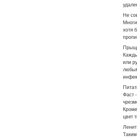
удале
Не со
Многи
хотя 
пропи
Прыщи
Кажды
или р
любым
инфек
Питат
Фаст 
чрезм
Кроме
цвет 
Ленит
Таким