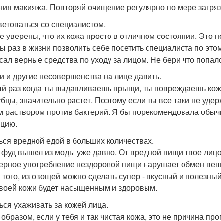
ния макияжа. Повторяй очищение регулярно по мере загрязн
ветоваться со специалистом.
е уверены, что их кожа просто в отличном состоянии. Это 
бы раз в жизни позволить себе посетить специалиста по это
сал верные средства по уходу за лицом. Не бери что попал
 и другие несовершенства на лице давить.
й раз когда ты выдавливаешь прыщи, ты повреждаешь кожу 
убцы, значительно растет. Поэтому если ты все таки не уде
 раствором против бактерий. Я бы порекомендовала обычн
цию.
ься вредной едой в больших количествах.
- фуд вышел из моды уже давно. От вредной пищи твое лицо
ерное употребление нездоровой пищи нарушает обмен вещ
 того, из овощей можно сделать супер - вкусный и полезный 
твоей кожи будет насыщенным и здоровым.
ься ухаживать за кожей лица.
 образом, если у тебя и так чистая кожа, это не причина пр