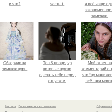
и что?
часть 1.
я всё чаще од
закономернос
замечаю.
Обзорчик на
Топ 5 процедур
Мой ответ на
зимнюю курн.
которые нужно
комментарий о т
сделать тебе перед
что "ну маникюр
отпуском.
всё таки мож
было бы сделат
Контакты
Пользовательское соглашение
Обратная св
Политика конфидециальности
а
Копирование раз