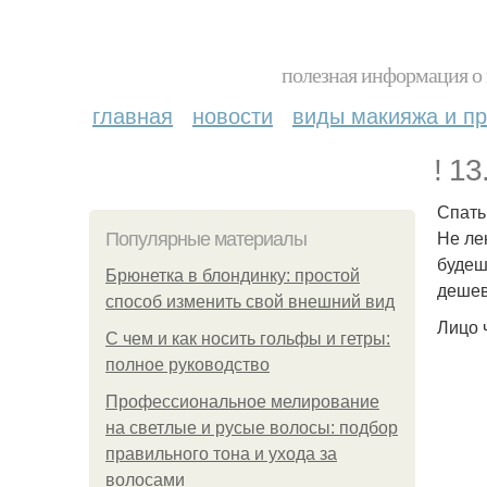
полезная информация о 
главная
новости
виды макияжа и пр
! 1
Спать
Не ле
Популярные материалы
будеш
Брюнетка в блондинку: простой
дешев
способ изменить свой внешний вид
Лицо 
С чем и как носить гольфы и гетры:
полное руководство
Профессиональное мелирование
на светлые и русые волосы: подбор
правильного тона и ухода за
волосами