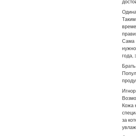
досто
Одина
Таким
време
прави
Сама 
нужно
года,
Брать
Попул
проду
Игнор
Возмо
Кожа 
специ
за ко
увлаж