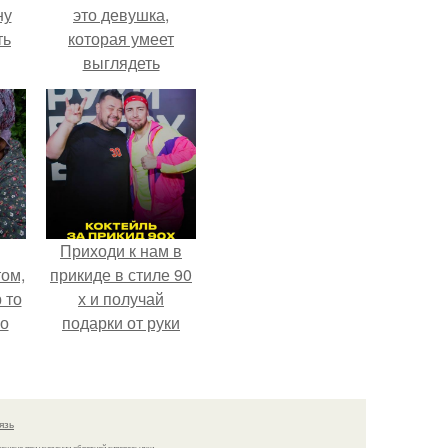
ну
это девушка,
ть
которая умеет
выглядеть
привлекательно и
элегантно в любои
ситуации.
Приходи к нам в
ом,
прикиде в стиле 90
 то
х и получай
но
подарки от руки
ь.
вверх!
язь
решено при указании обратной гиперссылки.