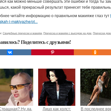
йся как можно меньше совершать эти ошибки и тогда ты за
шься, какой прекрасный результат принесет тебе правильны
бнее читайте информацию о правильном макияже глаз тут
skah-i-makiyazhe/ot...
и:
Свадебные прически и макияж
,
Прическа и макияж с выездом на дом
,
Прически дом
авилось? Поделитесь с друзьями!
Страшная? Ну да,
Лицо как холст:
В последнее вр