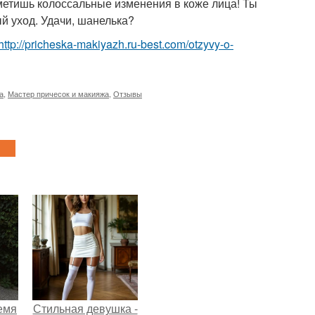
метишь колоссальные изменения в коже лица! Ты
й уход. Удачи, шанелька?
http://pricheska-makiyazh.ru-best.com/otzyvy-o-
а
,
Мастер причесок и макияжа
,
Отзывы
емя
Стильная девушка -