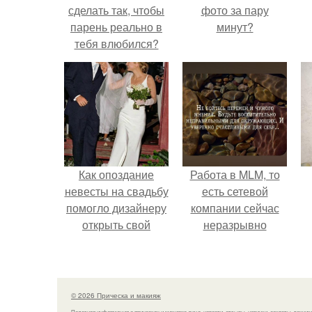
сделать так, чтобы
фото за пару
парень реально в
минут?
тебя влюбился?
Как опоздание
Работа в MLM, то
невесты на свадьбу
есть сетевой
помогло дизайнеру
компании сейчас
открыть свой
неразрывно
бренд.
связана с создание
своего контента,
своей страницы в
соц сетях.
© 2026 Прическа и макияж
Полезная информация о прическах и макияже лица, новости, отзывы, новинки, секреты, техник