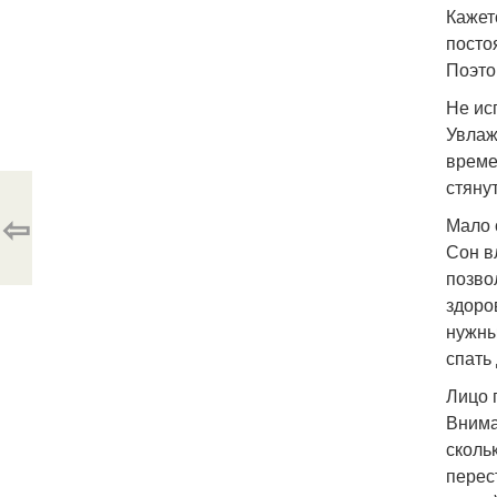
Кажет
посто
Поэто
Не ис
Увлаж
време
стяну
⇦
Мало 
Сон в
позво
здоро
нужны
спать
Лицо 
Внима
сколь
перес