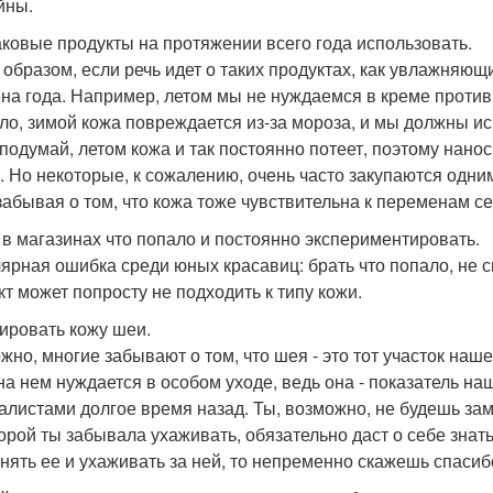
йны.
ковые продукты на протяжении всего года использовать.
 образом, если речь идет о таких продуктах, как увлажняющ
на года. Например, летом мы не нуждаемся в креме против с
ло, зимой кожа повреждается из-за мороза, и мы должны 
подумай, летом кожа и так постоянно потеет, поэтому наноси
. Но некоторые, к сожалению, очень часто закупаются одни
 забывая о том, что кожа тоже чувствительна к переменам с
 в магазинах что попало и постоянно экспериментировать.
ярная ошибка среди юных красавиц: брать что попало, не с
кт может попросту не подходить к типу кожи.
ировать кожу шеи.
жно, многие забывают о том, что шея - это тот участок наш
на нем нуждается в особом уходе, ведь она - показатель на
алистами долгое время назад. Ты, возможно, не будешь заме
торой ты забывала ухаживать, обязательно даст о себе знат
нять ее и ухаживать за ней, то непременно скажешь спасибо