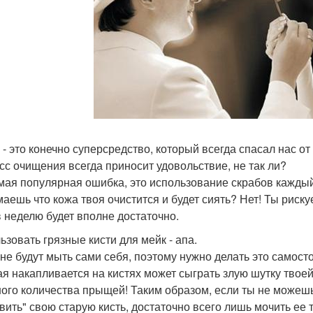
 - это конечно суперсредство, который всегда спасал нас о
сс очищения всегда приносит удовольствие, не так ли?
мая популярная ошибка, это использование скрабов каждый д
маешь что кожа твоя очистится и будет сиять? Нет! Ты риск
в неделю будет вполне достаточно.
ьзовать грязные кисти для мейк - апа.
 не будут мыть сами себя, поэтому нужно делать это самостоя
ая накапливается на кистях может сыграть злую шутку твое
ого количества прыщей! Таким образом, если ты не можешь 
вить" свою старую кисть, достаточно всего лишь мочить ее 