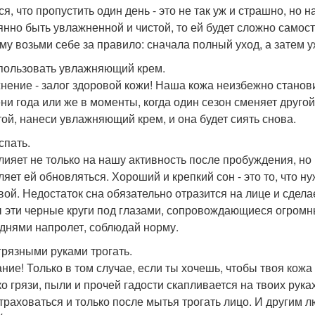
ся, что пропустить один день - это не так уж и страшно, но 
янно быть увлажненной и чистой, то ей будет сложно само
му возьми себе за правило: сначала полный уход, а затем у
пользовать увлажняющий крем.
нение - залог здоровой кожи! Наша кожа неизбежно станов
ни года или же в моменты, когда один сезон сменяет другой
той, нанеси увлажняющий крем, и она будет сиять снова.
спать.
лияет не только на нашу активность после пробуждения, но
ляет ей обновляться. Хороший и крепкий сон - это то, что н
вой. Недостаток сна обязательно отразится на лице и сдела
 эти черные круги под глазами, сопровождающиеся огромн
 днями напролет, соблюдай норму.
грязными руками трогать.
ние! Только в том случае, если ты хочешь, чтобы твоя кож
ко грязи, пыли и прочей гадости скапливается на твоих руках
траховаться и только после мытья трогать лицо. И другим л