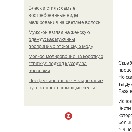
Блеск и стиль: самые
востребованные виды
мелирования на светлые волосы
Мужской взгляд на женскую
одежду: как мужчины
воспринимают женскую моду
Мелкое мелирование на короткую
Скраб
стрижку: подход к уходу за
проце
волосами
Но са
Профессиональное мелирование
ты ду
русых волос с помощью чёлки
Раза 
Испол
Кисти
котор
больш
"Обно