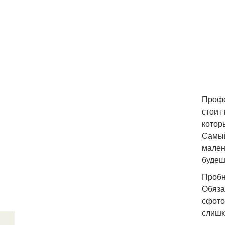
Профе
стоит 
котор
Самый
мален
будеш
Пробн
Обяза
сфото
слишк