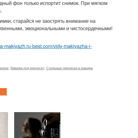
дный фон только испортит снимок. При мягком
.
имки, старайся не заострять внимание на
ественными, эмоциональными и чистосердечными!
ska-makiyazh.ru-best.com/vidy-makiyazha-i-
алоне
,
Макияж под прическу
,
Стильные прически и макияж