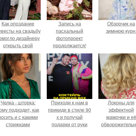
Как опоздание
Запись на
Обзорчик на
евесты на свадьбу
пасхальный
зимнюю курн
омогло дизайнеру
фотопроект
открыть свой
продолжается!
бренд.
Челка - шторка:
Приходи к нам в
Локоны для
ому подходит, как
прикиде в стиле 90
эффектной
носить и с какими
х и получай
мамочки и е
стрижками
подарки от руки
обворожительн
сочетать.
вверх!
дочурки.