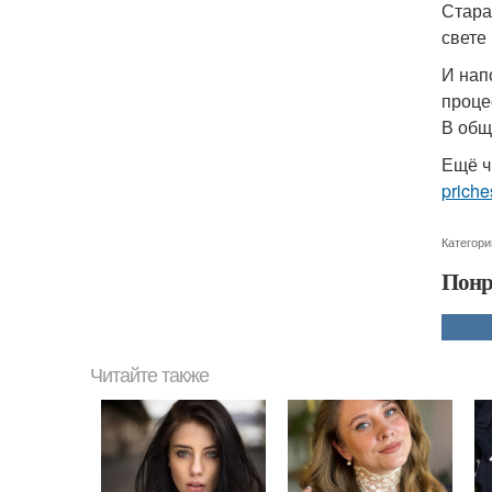
Стара
свете
И нап
проце
В обще
Ещё ч
priche
Категори
Понр
Читайте также