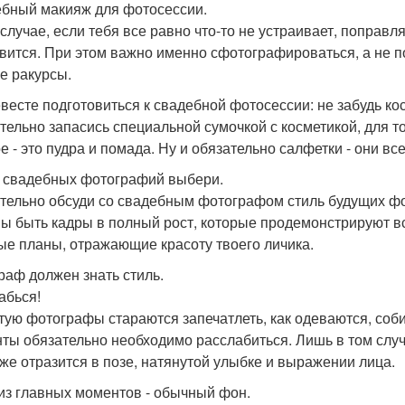
бный макияж для фотосессии.
 случае, если тебя все равно что-то не устраивает, поправл
вится. При этом важно именно сфотографироваться, а не по
е ракурсы.
евесте подготовиться к свадебной фотосессии: не забудь ко
тельно запасись специальной сумочкой с косметикой, для т
е - это пудра и помада. Ну и обязательно салфетки - они вс
 свадебных фотографий выбери.
тельно обсуди со свадебным фотографом стиль будущих ф
ы быть кадры в полный рост, которые продемонстрируют вс
ые планы, отражающие красоту твоего личика.
раф должен знать стиль.
абься!
тую фотографы стараются запечатлеть, как одеваются, соб
ты обязательно необходимо расслабиться. Лишь в том случ
 же отразится в позе, натянутой улыбке и выражении лица.
из главных моментов - обычный фон.