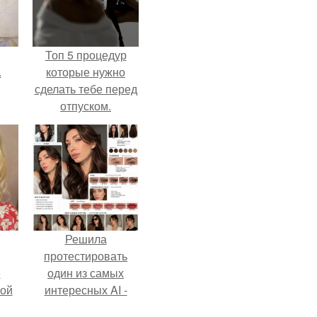
Топ 5 процедур
.
которые нужно
сделать тебе перед
отпуском.
Решила
протестировать
ё
один из самых
ой
интересных AI -
промтов для бьюти