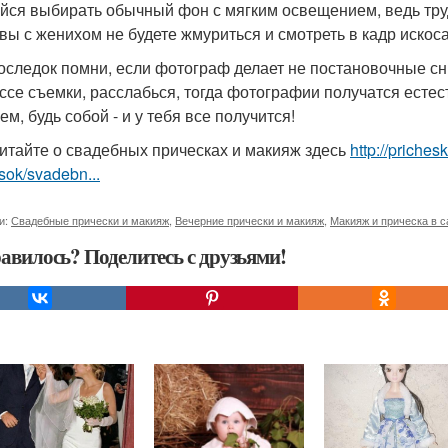
йся выбирать обычный фон с мягким освещением, ведь тру
 вы с женихом не будете жмуриться и смотреть в кадр искоса
оследок помни, если фотограф делает не постановочные сн
ссе съемки, расслабься, тогда фотографии получатся ест
м, будь собой - и у тебя все получится!
итайте о свадебных прическах и макияж здесь
http://priche
sok/svadebn...
и:
Свадебные прически и макияж
,
Вечерние прически и макияж
,
Макияж и прическа в с
авилось? Поделитесь с друзьями!