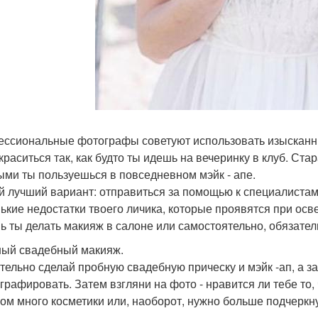
ссиональные фотографы советуют использовать изысканный
краситься так, как будто ты идешь на вечеринку в клуб. Ста
ыми ты пользуешься в повседневном мэйк - апе.
 лучший вариант: отправиться за помощью к специалистам
ькие недостатки твоего личика, которые проявятся при ос
ь ты делать макияж в салоне или самостоятельно, обязател
ый свадебный макияж.
тельно сделай пробную свадебную прическу и мэйк -ап, а за
графировать. Затем взгляни на фото - нравится ли тебе то,
ом много косметики или, наоборот, нужно больше подчеркну