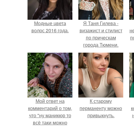
Модные цвета
Я Таня Гилева -
волос 2016 года.
визажист и стилист
н
по прическам
п
города Тюмени.
Мой ответ на
К старому
комментарий о том,
перманенту можно
к
что "ну маникюр то
привыкнуть.
всё таки можно
было бы сделать.