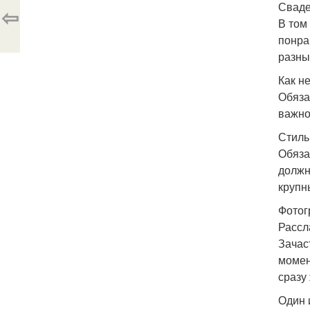
Сваде
⇦
В том
понра
разны
Как н
Обяза
важно
Стиль
Обяза
должн
крупн
Фотог
Рассл
Зачас
момен
сразу
Один 