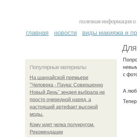
полезная информация о 
главная
новости
виды макияжа и пр
Для
Попро
невым
Популярные материалы
с фот
На шанхайской премьере
"Человека - Паука: Совершенно
А люб
Новый День" зендея выбрала не
просто очередной наряд, а
Тепер
настоящий артефакт высокой
моды.
Кому идет челка полукругом.
Рекомендации