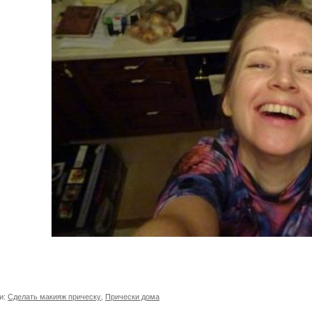
и:
Сделать макияж прическу
,
Прически дома