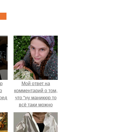
ур
Мой ответ на
о
комментарий о том,
ред
что "ну маникюр то
всё таки можно
было бы сделать.