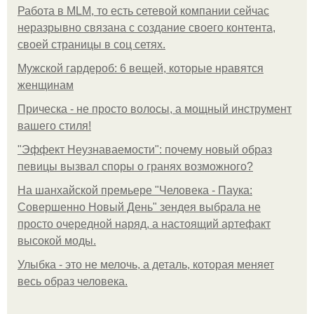
Работа в MLM, то есть сетевой компании сейчас
неразрывно связана с создание своего контента,
своей страницы в соц сетях.
Мужской гардероб: 6 вещей, которые нравятся
женщинам
Прическа - не просто волосы, а мощный инструмент
вашего стиля!
"Эффект Неузнаваемости": почему новый образ
певицы вызвал споры о гранях возможного?
На шанхайской премьере "Человека - Паука:
Совершенно Новый День" зендея выбрала не
просто очередной наряд, а настоящий артефакт
высокой моды.
Улыбка - это не мелочь, а деталь, которая меняет
весь образ человека.