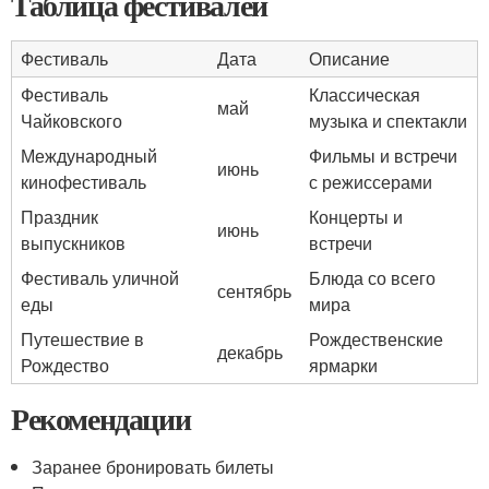
Таблица фестивалей
Фестиваль
Дата
Описание
Фестиваль
Классическая
май
Чайковского
музыка и спектакли
Международный
Фильмы и встречи
июнь
кинофестиваль
с режиссерами
Праздник
Концерты и
июнь
выпускников
встречи
Фестиваль уличной
Блюда со всего
сентябрь
еды
мира
Путешествие в
Рождественские
декабрь
Рождество
ярмарки
Рекомендации
Заранее бронировать билеты