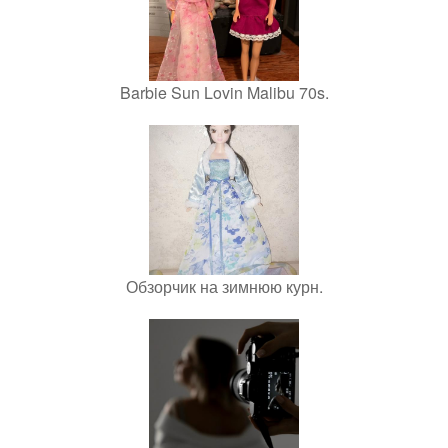
Barbie Sun Lovin Malibu 70s.
Обзорчик на зимнюю курн.