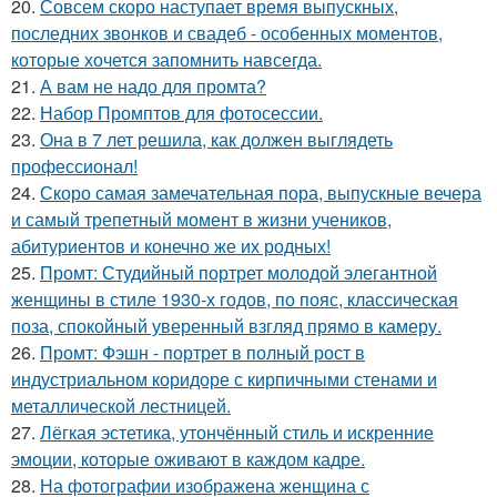
20.
Совсем скоро наступает время выпускных,
последних звонков и свадеб - особенных моментов,
которые хочется запомнить навсегда.
21.
А вам не надо для промта?
22.
Набор Промптов для фотосессии.
23.
Она в 7 лет решила, как должен выглядеть
профессионал!
24.
Скоро самая замечательная пора, выпускные вечера
и самый трепетный момент в жизни учеников,
абитуриентов и конечно же их родных!
25.
Промт: Студийный портрет молодой элегантной
женщины в стиле 1930-х годов, по пояс, классическая
поза, спокойный уверенный взгляд прямо в камеру.
26.
Промт: Фэшн - портрет в полный рост в
индустриальном коридоре с кирпичными стенами и
металлической лестницей.
27.
Лёгкая эстетика, утончённый стиль и искренние
эмоции, которые оживают в каждом кадре.
28.
На фотографии изображена женщина с