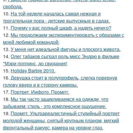
свобода.
10.
На той неделе началась самая нежная и
трогательная пора - детские выпускные в садах.
11.
Почему у вас полный шкаф, а надеть нечего?
12.
Мы продолжаем экспериментировать с образами с
моей любимой командой:
13.
У меня нет идеальной фигуры и плоского живота.
14.
Олег табаков сыграл роль мисс Эндрю в фильме
"Мэри поппинс, до свидания!
15.
Holiday Barbie 2010.
16.
Девушка стоит в полупрофиль, слегка повернув
голову вверх и в сторону камеры.
17.
Портрет. Иифото. Промпт.
18.
Мы так часто зацикливаемся на одежде, что
забываем: стиль - это комплексное ощущение.
19.
Промпт. Ультрареалистичный студийный портрет
молодой женщины, снятый крупным планом, мягкий
фронтальный ракурс, камера на уровне глаз.