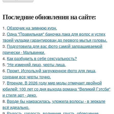
Последние обновления на сайте:
1.
Обзорчик на зимнюю курн.
2.
Одна "Правильная" баночка лака для волос и успех
твоей укладки гарантирован до первого мытья головы.
3.
Подготовила для вас фото самой запрашиваемой
прически - Мальвинки.
4.
Как разбудить в себе сексуальность?
5.
"Не изменяй лицо, черты лица.
6.
Промт. Используй загруженное фото для лица,
сохрани все черты точно.
7.
Втренде. В 2026 году мир моды отмечает двойной
юбилей: 100 лет со дня выхода романа "Великий Гэтсби"
и стиля арт - деко.
8.
Вроде бы накрасилась, уложила волосы - в зеркале
всё идеально.
9.
Радость, гордость, волнение, грусть, облегчение,