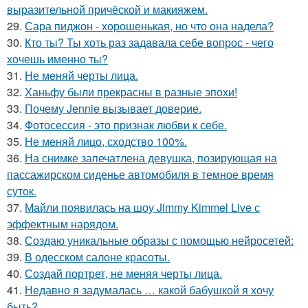
выразительной причёской и макияжем.
29.
Сара пиджон - хорошенькая, но что она надела?
30.
Кто ты? Ты хоть раз задавала себе вопрос - чего
хочешь именно ты?
31.
Не меняй черты лица.
32.
Ханьфу были прекрасны в разные эпохи!
33.
Почему Jennie вызывает доверие.
34.
Фотосессия - это признак любви к себе.
35.
Не меняй лицо, сходство 100%.
36.
На снимке запечатлена девушка, позирующая на
пассажирском сиденье автомобиля в темное время
суток.
37.
Майли появилась на шоу Jimmy Kimmel Live с
эффектным нарядом.
38.
Создаю уникальные образы с помощью нейросетей:
39.
В одесском салоне красоты.
40.
Создай портрет, не меняя черты лица.
41.
Недавно я задумалась … какой бабушкой я хочу
быть?