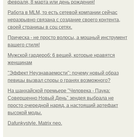
февраля, 8 марта или день рождения!
Работа в MLM, то есть сетевой компании сейчас
неразрывно связана с создание своего контента,
своей страницы в соц сетях.
Прическа - не просто волосы, а мощный инструмент
вашего стиля!
Мужской гардероб: 6 вещей, которые нравятся
женщинам
"Эффект Неузнаваемости": почему новый образ
певицы вызвал споры о гранях возможного?
На шанхайской премьере "Человека - Паука:
Совершенно Новый День" зендея выбрала не
просто очередной наряд, а настоящий артефакт
высокой моды.
Dafunkystyle. Matrix neo.