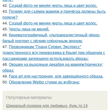
42.
Создай фото не меняя черты лица и цвет волос.
43.
Почему для съёмок макияж и причёска должны быть
поярче?
44.
Создай фото не меняя черты лица и цвет волос.
45.
Черты лица не меняй.
46.
Кинематографичный, ультрареалистичный чёрно-
белый портрет с лёгким плёночным зерном.
47.
Проводникам "Гранд Сервис Экспресс"
(единственного ж/д перевозчика в Крым) при общении с
пассажирами запрещено использовать фразы:
48.
Окошки на выходные декабря на макияж/прическу/
образ:
49.
Face art для настроения, для завершённого образа.
50.
Обновление Weibo студии ао жуйпэна:
Популярные материалы
Шикарный подарок для любимых, будь то 14