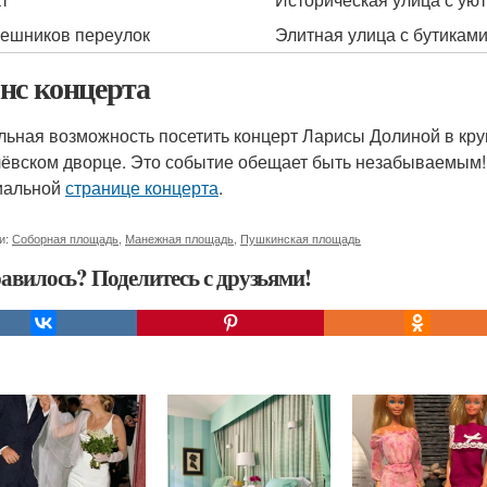
ешников переулок
Элитная улица с бутикам
нс концерта
льная возможность посетить концерт Ларисы Долиной в круг
ёвском дворце. Это событие обещает быть незабываемым! 
иальной
странице концерта
.
и:
Соборная площадь
,
Манежная площадь
,
Пушкинская площадь
авилось? Поделитесь с друзьями!