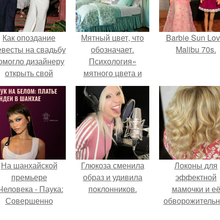
Как опоздание
Мятный цвет, что
Barbie Sun Lov
евесты на свадьбу
обозначает.
Malibu 70s.
омогло дизайнеру
Психология»
открыть свой
мятного цвета и
бренд.
особенности его
восприятия
На шанхайской
Глюкоза сменила
Локоны для
премьере
образ и удивила
эффектной
Человека - Паука:
поклонников.
мамочки и е
Совершенно
обворожительн
Новый День"
дочурки.