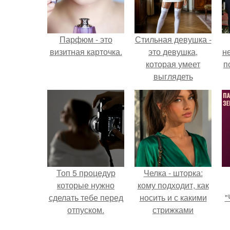
Парфюм - это
Стильная девушка -
визитная карточка.
это девушка,
н
которая умеет
п
выглядеть
привлекательно и
элегантно в любои
ситуации.
Топ 5 процедур
Челка - шторка:
которые нужно
кому подходит, как
сделать тебе перед
носить и с какими
"
отпуском.
стрижками
сочетать.