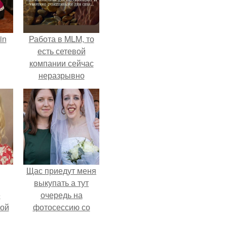
in
Работа в MLM, то
есть сетевой
компании сейчас
неразрывно
связана с создание
своего контента,
своей страницы в
соц сетях.
Щас приедут меня
выкупать а тут
ё
очередь на
ой
фотосессию со
мной.