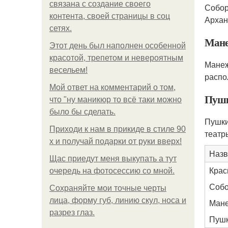
связана с создание своего
Собор
контента, своей страницы в соц
Архан
сетях.
Мане
Этот день был наполнен особенной
красотой, трепетом и невероятным
Манеж
весельем!
распо
Мой ответ на комментарий о том,
Пушк
что "ну маникюр то всё таки можно
было бы сделать.
Пушки
Приходи к нам в прикиде в стиле 90
театр
х и получай подарки от руки вверх!
Назв
Щас приедут меня выкупать а тут
Крас
очередь на фотосессию со мной.
Собо
Сохраняйте мои точные черты
лица, форму губ, линию скул, носа и
Мане
разрез глаз.
Пушк