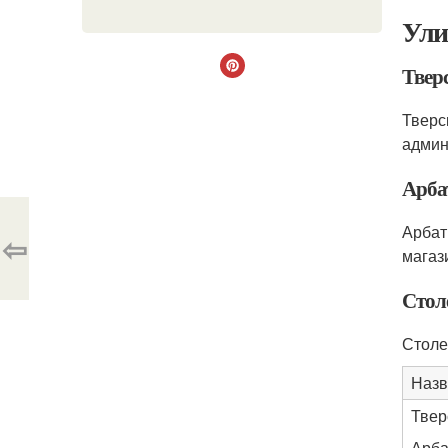
Ули
Твер
Тверс
админ
Арба
Арбат
⇦
магаз
Стол
Столе
Назв
Твер
Арба