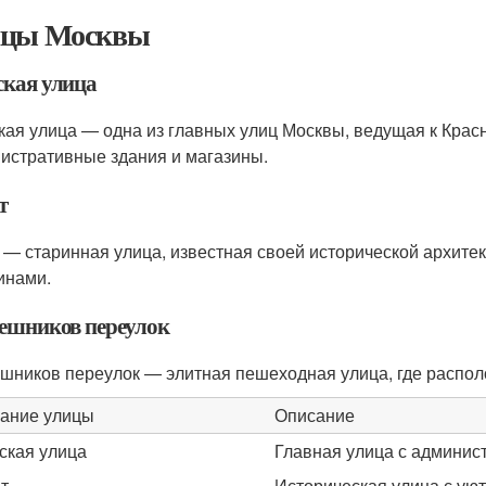
цы Москвы
ская улица
кая улица — одна из главных улиц Москвы, ведущая к Кра
истративные здания и магазины.
т
 — старинная улица, известная своей исторической архите
инами.
ешников переулок
шников переулок — элитная пешеходная улица, где распол
ание улицы
Описание
ская улица
Главная улица с админи
т
Историческая улица с ую