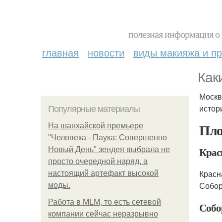
полезная информация о 
главная
новости
виды макияжа и пр
Как
Москв
истор
Популярные материалы
Пло
На шанхайской премьере
"Человека - Паука: Совершенно
Крас
Новый День" зендея выбрала не
просто очередной наряд, а
Красн
настоящий артефакт высокой
Собор
моды.
Работа в MLM, то есть сетевой
Собо
компании сейчас неразрывно