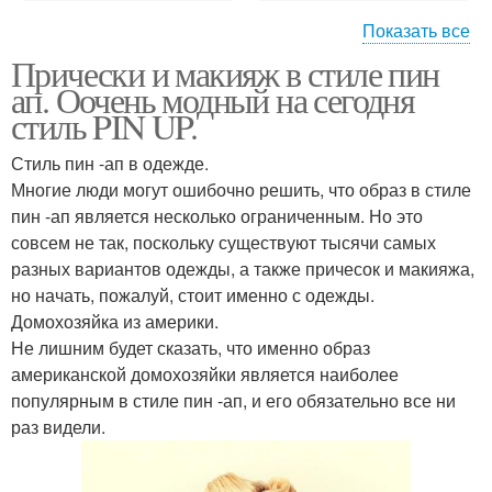
Показать все
Прически и макияж в стиле пин
Играть в игру прически
Игры макияж и
ап. Оочень модный на сегодня
и макияж
прически
стиль PIN UP.
Стиль пин -ап в одежде.
Многие люди могут ошибочно решить, что образ в стиле
Прическа в стиле
Ретро прически
пин -ап является несколько ограниченным. Но это
совсем не так, поскольку существуют тысячи самых
разных вариантов одежды, а также причесок и макияжа,
но начать, пожалуй, стоит именно с одежды.
Прически в ретро-стиле
Домохозяйка из америки.
Не лишним будет сказать, что именно образ
американской домохозяйки является наиболее
популярным в стиле пин -ап, и его обязательно все ни
раз видели.