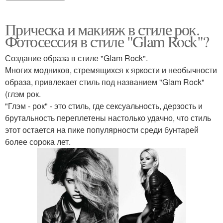
Прическа для ретро-
Винтажная прическа
Прическа и макияж в стиле рок.
вечеринки
Фотосессия в стиле "Glam Rock"?
Создание образа в стиле "Glam Rock".
Картинки макияжа и
Многих модников, стремящихся к яркости и необычности
Укладка в стиле
прически
образа, привлекает стиль под названием "Glam Rock"
(глэм рок.
"Глэм - рок" - это стиль, где сексуальность, дерзость и
брутальность переплетены настолько удачно, что стиль
Игры макияж и
Что сначала макияж или
этот остается на пике популярности среди бунтарей
прически
прическа
более сорока лет.
Подбор причесок и
Стиль в макияже
макияжа онлайн