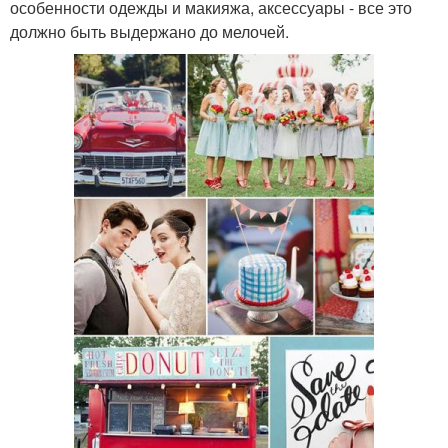
Стиль в одежде
особенности одежды и макияжа, аксессуары - все это
и макияж
должно быть выдержано до мелочей.
Прически с ленточкой
Стиль на фото