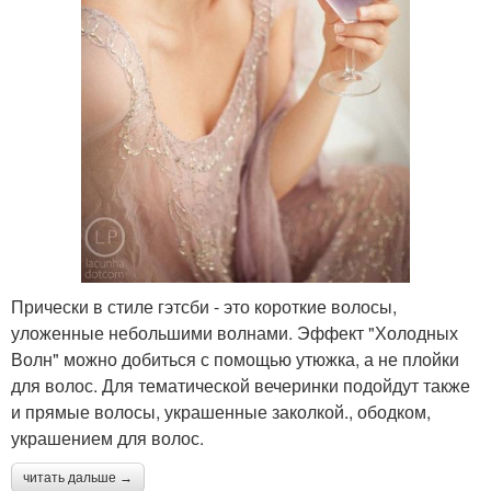
Свадьба в стиле
Прически в ретро стиле
Стиль для детей
Прически в ретро-стиле
Ретро прически
Отличная прическа
Прически в стиле гэтсби - это короткие волосы,
уложенные небольшими волнами. Эффект "Холодных
Волн" можно добиться с помощью утюжка, а не плойки
для волос. Для тематической вечеринки подойдут также
Прическа для
и прямые волосы, украшенные заколкой., ободком,
Интересная прическа
вечеринки
украшением для волос.
читать дальше →