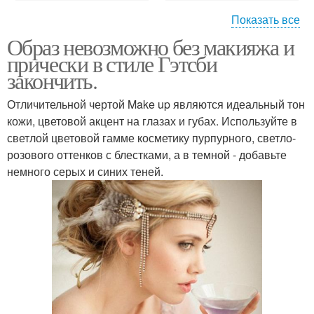
Показать все
Образ невозможно без макияжа и
Макияж в нюдовом
Образа в стиле
прически в стиле Гэтсби
стиле
закончить.
Отличительной чертой Make up являются идеальный тон
Модный макияж и
Стильные прически и
кожи, цветовой акцент на глазах и губах. Используйте в
прическа
макияж
светлой цветовой гамме косметику пурпурного, светло-
розового оттенков с блестками, а в темной - добавьте
немного серых и синих теней.
Свадебные прически и
Фотосессия в стиле
макияж
Сделать макияж
Прическа в ретро стиле
прическу