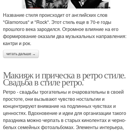
Одежда в стиле
фотосессия в стиле
Название стиля происходит от английских слов
"Glamorous" и "Rock". Этот стиль еще в 70-е годы
прошлого века зародился. Огромное влияние на его
формирование оказали два музыкальных направления:
Прически дома
Прическа с платком
кантри и рок.
читать дальше →
Прически в рок-стиле
Макияж под прическу
Макияж и прическа в ретро стиле.
Свадьба в стиле ретро.
Ретро - свадьбы трогательны и очаровательны в своей
Модели для причесок и
простоте, они вызывают чувство ностальгии и
Знаменитая прическа
макияжа
концентрируют внимание на подлинных чувствах и
ценностях. Вдохновение и идеи для организации такого
праздника можно черпать в старых кинолентах и черно-
белых семейных фотоальбомах. Элементы интерьера,
Играть в игру прически