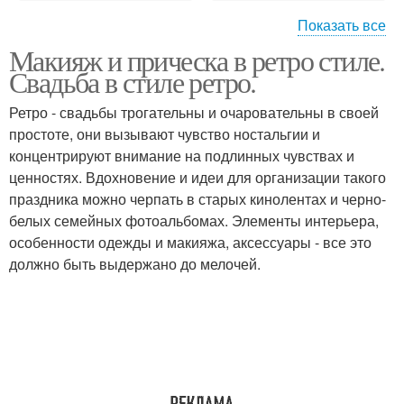
Показать все
Макияж и прическа в ретро стиле.
Прически в ретро стиле
Прически в ретро-стиле
Свадьба в стиле ретро.
Ретро - свадьбы трогательны и очаровательны в своей
простоте, они вызывают чувство ностальгии и
концентрируют внимание на подлинных чувствах и
Прически в стиле
Прическа в стиле
ценностях. Вдохновение и идеи для организации такого
праздника можно черпать в старых кинолентах и черно-
белых семейных фотоальбомах. Элементы интерьера,
особенности одежды и макияжа, аксессуары - все это
Макияж для вечеринки
Ретро прически
должно быть выдержано до мелочей.
Отличная прическа
Интересная прическа