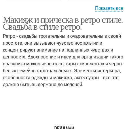
Показать все
Макияж и прическа в ретро стиле.
Прически в ретро стиле
Прически в ретро-стиле
Свадьба в стиле ретро.
Ретро - свадьбы трогательны и очаровательны в своей
простоте, они вызывают чувство ностальгии и
концентрируют внимание на подлинных чувствах и
Прически в стиле
Прическа в стиле
ценностях. Вдохновение и идеи для организации такого
праздника можно черпать в старых кинолентах и черно-
белых семейных фотоальбомах. Элементы интерьера,
особенности одежды и макияжа, аксессуары - все это
Прическа для
Ретро прически
должно быть выдержано до мелочей.
вечеринки
Прическа для ретро-
Интересная прическа
вечеринки