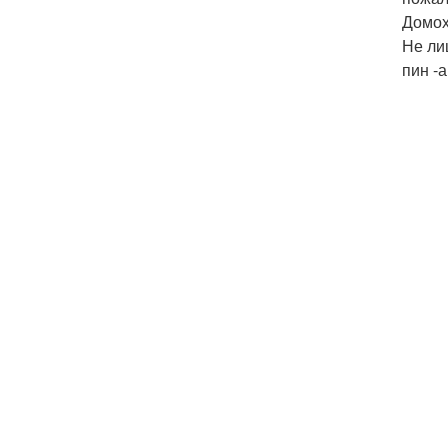
Домох
Не ли
пин -а