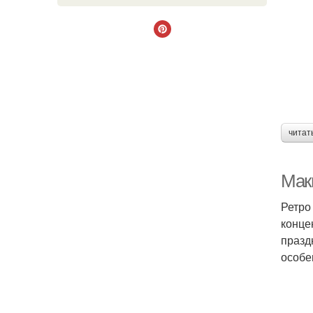
читат
Маки
Ретро
конце
празд
особе