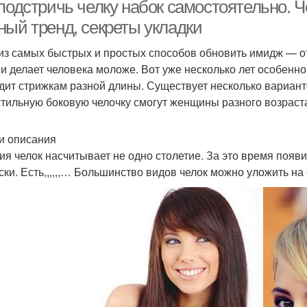
подстричь челку набок самостоятельно. Чё
ный тренд, секреты укладки
из самых быстрых и простых способов обновить имидж — от
Прическа для ретро-
нтересная прическа
Вин
 и делает человека моложе. Вот уже несколько лет особенно
вечеринки
дит стрижкам разной длины. Существует несколько вариант
стильную боковую челочку смогут женщины разного возраст
тильные прически и
Играт
Прически дома
макияж
и описания
ия челок насчитывает не одно столетие. За это время появ
ски. Есть,,,,,,… Большинство видов челок можно уложить на 
ически с ленточкой