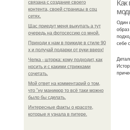
Как 
связана с создание своего
контента, своей страницы в соц
мод
сетях.
Один 
И
Щас приедут меня выкупать а тут
образ
очередь на фотосессию со мной.
подхо
себе 
Приходи к нам в прикиде в стиле 90
х и получай подарки от руки вверх!
С
Детал
Челка - шторка: кому подходит, как
Истор
носить и с какими стрижками
приче
сочетать.
Пр
Мой ответ на комментарий о том,
что "ну маникюр то всё таки можно
было бы сделать.
Интересные факты о красоте,
которые я узнала в питере.