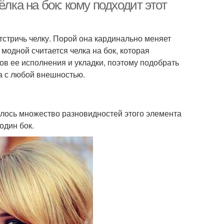
вечеринки
лка на бок: кому подходит этот
стричь челку. Порой она кардинально меняет
Модный макияж и
тажная прическа
 модной считается челка на бок, которая
прическа
ов ее исполнения и укладки, поэтому подобрать
а с любой внешностью.
ь в игру прически
Игры макияж и
и макияж
прически
илось множество разновидностей этого элемента
один бок.