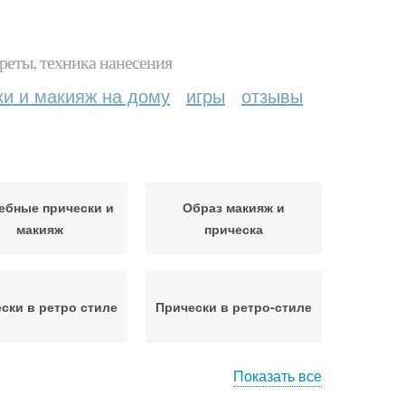
реты, техника нанесения
ки и макияж на дому
игры
отзывы
ебные прически и
Образ макияж и
макияж
прическа
ски в ретро стиле
Прически в ретро-стиле
Показать все
Прическа для
ичная прическа