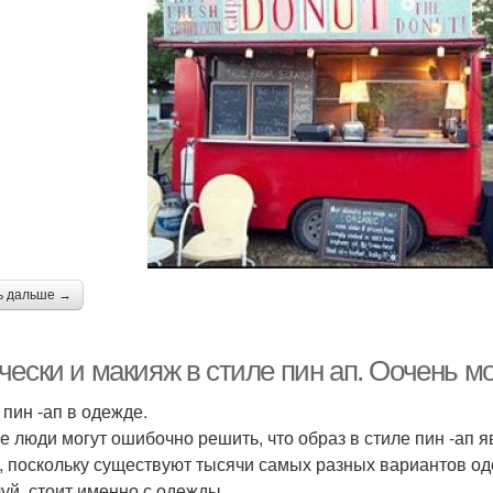
ь дальше →
ески и макияж в стиле пин ап. Оочень мо
 пин -ап в одежде.
е люди могут ошибочно решить, что образ в стиле пин -ап 
к, поскольку существуют тысячи самых разных вариантов оде
уй, стоит именно с одежды.