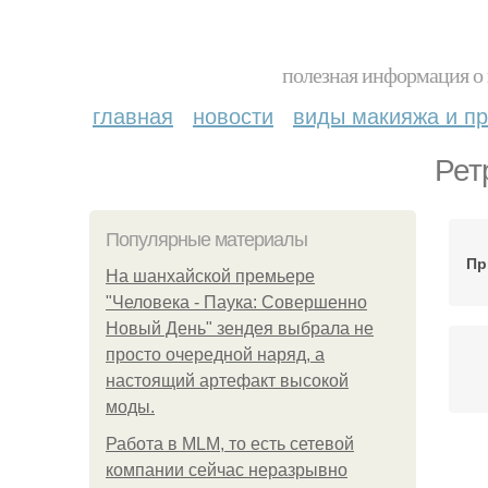
полезная информация о 
главная
новости
виды макияжа и пр
Рет
Популярные материалы
Пр
На шанхайской премьере
"Человека - Паука: Совершенно
Новый День" зендея выбрала не
просто очередной наряд, а
настоящий артефакт высокой
моды.
Работа в MLM, то есть сетевой
компании сейчас неразрывно