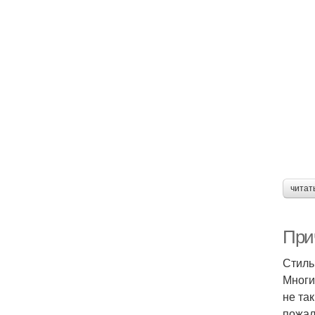
читат
Прич
Стиль
Многи
не та
пожал