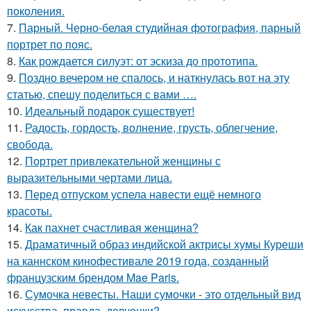
поколения.
7.
Парный. Черно-белая студийная фотография, парный
портрет по пояс.
8.
Как рождается силуэт: от эскиза до прототипа.
9.
Поздно вечером не спалось, и наткнулась вот на эту
статью, спешу поделиться с вами ….
10.
Идеальный подарок существует!
11.
Радость, гордость, волнение, грусть, облегчение,
свобода.
12.
Портрет привлекательной женщины с
выразительными чертами лица.
13.
Перед отпуском успела навести ещё немного
красоты.
14.
Как пахнет счастливая женщина?
15.
Драматичный образ индийской актрисы хумы Куреши
на каннском кинофестивале 2019 года, созданный
французским брендом Mae Paris.
16.
Сумочка невесты. Наши сумочки - это отдельный вид
искусства, правда, девчонки?