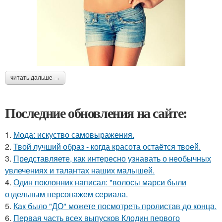
читать дальше →
Последние обновления на сайте:
1.
Мода: искуство самовыражения.
2.
Твой лучший образ - когда красота остаётся твоей.
3.
Представляете, как интересно узнавать о необычных
увлечениях и талантах наших малышей.
4.
Один поклонник написал: "волосы марси были
отдельным персонажем сериала.
5.
Как было "ДО" можете посмотреть пролистав до конца.
6.
Первая часть всех выпусков Клодин первого