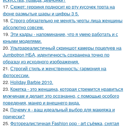
17.
Сюжет: героиня подносит ко рту кусочек торта на
фоне размытые шары и цифры 3 5.
18.
Строго обязательно не менять черты лица женщины
абсолютно совсем.
19.
Эти кадры - напоминание, что я умею работать и с
юными моделями.
20.
Ультрареалистичный скриншот камеры поцелуев на
Jumbotron НБА, идентичность сохранена точно по
образцу из исходного изображения.
21.
Строгий стиль и женственность: гармония на
фотосессии.
22.
Holiday Barbie 2010.
23.
Кокетка - это женщина, которая стремится нравиться
мужчинам и делает это осознанно, с помощью особого
поведения, манер и внешнего вида.
24.
Почему я - ваш идеальный выбор для макияжа и
прически?
25.
Фотореалистичная Fashion pop - art съёмка, снятая