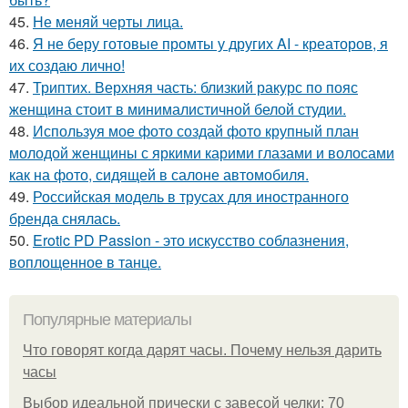
45.
Не меняй черты лица.
46.
Я не беру готовые промты у других AI - креаторов, я
их создаю лично!
47.
Триптих. Верхняя часть: близкий ракурс по пояс
женщина стоит в минималистичной белой студии.
48.
Используя мое фото создай фото крупный план
молодой женщины с яркими карими глазами и волосами
как на фото, сидящей в салоне автомобиля.
49.
Российская модель в трусах для иностранного
бренда снялась.
50.
Erotic PD Passion - это искусство соблазнения,
воплощенное в танце.
Популярные материалы
Что говорят когда дарят часы. Почему нельзя дарить
часы
Выбор идеальной прически с завесой челки: 70