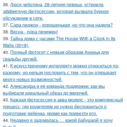
36.
Люся чеботина, 28-летняя певица, устроила
эффектную фотосессию, которая вызвала бурное
обсуждение в сети.
37.
Сара пиджон - хорошенькая, но что она надела?
38.
Весна - пора перемен!
39.
Тайна дома с часами The House With a Clock in Its
Walls (2018).
40.
Полный фотосет с новым образом Ананьи для
свадьбы друзей.
41.
К искусственному интеллекту можно относиться по-
разному, но нельзя поспорить с тем, что он открывает
много новых возможностей.
42.
Александра и её команда поддержки: как мы
выбирали идеальный образ до мелочей.
43.
Каждая фотосессия в аква моделс - это комплексный
процесс, где родителям не нужно беспокоиться о
подготовке ребенка, кроме как привезти его.
44.
Недавно я задумалась … какой бабушкой я хочу
быть?