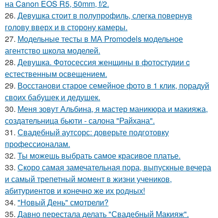
на Canon EOS R5, 50mm, f/2.
26.
Девушка стоит в полупрофиль, слегка повернув
голову вверх и в сторону камеры.
27.
Модельные тесты в МА Promodels модельное
агентство школа моделей.
28.
Девушка. Фотосессия женщины в фотостудии c
естественным освещением.
29.
Восстанови старое семейное фото в 1 клик, порадуй
своих бабушек и дедушек.
30.
Меня зовут Альбина, я мастер маникюра и макияжа,
создательница бьюти - салона "Райхана".
31.
Свадебный аутсорс: доверьте подготовку
профессионалам.
32.
Ты можешь выбрать самое красивое платье.
33.
Скоро самая замечательная пора, выпускные вечера
и самый трепетный момент в жизни учеников,
абитуриентов и конечно же их родных!
34.
"Новый День" смотрели?
35.
Давно перестала делать "Свадебный Макияж".