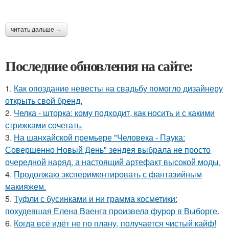
читать дальше →
Последние обновления на сайте:
1.
Как опоздание невесты на свадьбу помогло дизайнеру
открыть свой бренд.
2.
Челка - шторка: кому подходит, как носить и с какими
стрижками сочетать.
3.
На шанхайской премьере "Человека - Паука:
Совершенно Новый День" зендея выбрала не просто
очередной наряд, а настоящий артефакт высокой моды.
4.
Продолжаю экспериментировать с фантазийным
макияжем.
5.
Туфли с бусинками и ни грамма косметики:
похудевшая Елена Ваенга произвела фурор в Выборге.
6.
Когда всё идёт не по плану, получается чистый кайф!