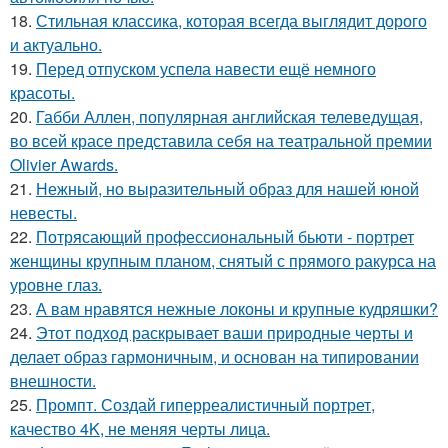
18.
Стильная классика, которая всегда выглядит дорого
и актуально.
19.
Перед отпуском успела навести ещё немного
красоты.
20.
Габби Аллен, популярная английская телеведущая,
во всей красе представила себя на театральной премии
Olivier Awards.
21.
Нежный, но выразительный образ для нашей юной
невесты.
22.
Потрясающий профессиональный бьюти - портрет
женщины крупным планом, снятый с прямого ракурса на
уровне глаз.
23.
А вам нравятся нежные локоны и крупные кудряшки?
24.
Этот подход раскрывает ваши природные черты и
делает образ гармоничным, и основан на типировании
внешности.
25.
Промпт. Создай гиперреалистичный портрет,
качество 4K, не меняя черты лица.