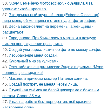
36.
"Хочу Семейную Фотосессию", - объявила я за
ужином: "чтобы красиво.
37.
Экстремальный крупный план (Extreme Close - up)
лица молодой женщины в стиле нуар - фотографии.
38.
Весна вдохновляет на перемены, а женщины -
расцветают.
39.
Тараданово. Приближалось 8 марта, и в воздухе
витало предвкушение праздника.
40.
Создай ультрареалистичное фото по моему селфи.
41.
Изображение меня создай.
42.
Кукольный мир за кулисами.
43.
Олег табаков сыграл миссис Эндрю в фильме "Мэри
поппинс, до свидания!
44.
Макияж и причёска мастер Наталья ханина.
45.
Создай портрет, не меняя черты лица.
46.
Студийная съёмка на белой циклораме с боковым
светом, Canon 85 мм.
47.
У нас на работе был корпоратив, всё красиво,
настроение огонь.