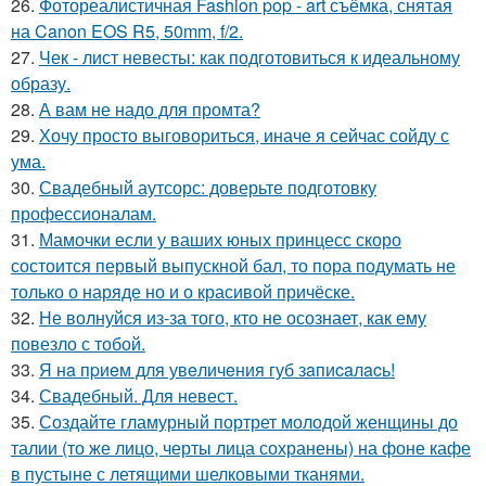
26.
Фотореалистичная Fashion pop - art съёмка, снятая
на Canon EOS R5, 50mm, f/2.
27.
Чек - лист невесты: как подготовиться к идеальному
образу.
28.
А вам не надо для промта?
29.
Хочу просто выговориться, иначе я сейчас сойду с
ума.
30.
Свадебный аутсорс: доверьте подготовку
профессионалам.
31.
Мамочки если у ваших юных принцесс скоро
состоится первый выпускной бал, то пора подумать не
только о наряде но и о красивой причёске.
32.
Не волнуйся из-за того, кто не осознает, как ему
повезло с тобой.
33.
Я нa пpиeм для увeличeния губ зaпиcaлacь!
34.
Свадебный. Для невест.
35.
Создайте гламурный портрет молодой женщины до
талии (то же лицо, черты лица сохранены) на фоне кафе
в пустыне с летящими шелковыми тканями.