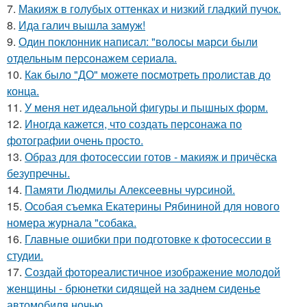
7.
Макияж в голубых оттенках и низкий гладкий пучок.
8.
Ида галич вышла замуж!
9.
Один поклонник написал: "волосы марси были
отдельным персонажем сериала.
10.
Как было "ДО" можете посмотреть пролистав до
конца.
11.
У меня нет идеальной фигуры и пышных форм.
12.
Иногда кажется, что создать персонажа по
фотографии очень просто.
13.
Образ для фотосессии готов - макияж и причёска
безупречны.
14.
Памяти Людмилы Алексеевны чурсиной.
15.
Особая съемка Екатерины Рябининой для нового
номера журнала "собака.
16.
Главные ошибки при подготовке к фотосессии в
студии.
17.
Создай фотореалистичное изображение молодой
женщины - брюнетки сидящей на заднем сиденье
автомобиля ночью.