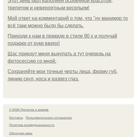
Этот день был наполнен особенной красотой,
трепетом и невероятным весельем!
Мой ответ на комментарий о том, что "ну маникюр то
всё таки можно было бы сделать.
Приходи к нам в прикиде в стиле 90 х и получай
подарки от руки вверх!
Щас приедут меня выкупать а тут очередь на
фотосессию со мной.
Сохраняйте мои точные черты лица, форму губ,
линию скул, носа и разрез глаз.
© 2026 Прическа и макияж
Контакты
Пользовательское соглашение
Политика конфидециальности
Обратная связь