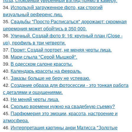
поза, спокойный уверенный взгляд прямо в камеру.
34.
Используй загруженное фото, как строгий
визуальный референс лиц.
35.
Свадьбы "Просто Расписаться" дорожают: скромная
церемония может обойтись в 350 000.
36.
Уличный. Создай фото 9: 16: крупный план (Close -
up), профиль в три четверти.
37.
Промт: Создай портрет, не меняя черты лица.
38.
Мари слыла "Серой Мышкой".
39.
В одесском салоне красоты.
40.
Календарь красоты на февраль.
41.
Заказы больше не беру не успеваю.
42.
Создание образа для фотосессии - это тонкая работа
с деталями и ощущениями.
43.
Не меняй черты лица.
44.
Сколько времени нужно на свадебную съемку?
45.
Парфюмерия это эмоции, красота, настроение и
атмосфера.
46.
Интерпретация картины анри Матисса "Золотые