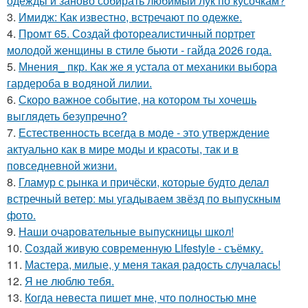
одежды и заново собирать любимый лук по кусочкам?
3.
Имидж: Как известно, встречают по одежке.
4.
Промт 65. Создай фотореалистичный портрет
молодой женщины в стиле бьюти - гайда 2026 года.
5.
Мнения_ пкр. Как же я устала от механики выбора
гардероба в водяной лилии.
6.
Скоро важное событие, на котором ты хочешь
выглядеть безупречно?
7.
Естественность всегда в моде - это утверждение
актуально как в мире моды и красоты, так и в
повседневной жизни.
8.
Гламур с рынка и причёски, которые будто делал
встречный ветер: мы угадываем звёзд по выпускным
фото.
9.
Наши очаровательные выпускницы школ!
10.
Создай живую современную Lifestyle - съёмку.
11.
Мастера, милые, у меня такая радость случалась!
12.
Я не люблю тебя.
13.
Когда невеста пишет мне, что полностью мне