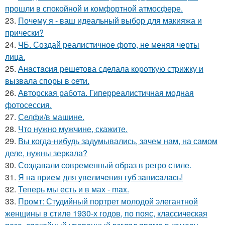
прошли в спокойной и комфортной атмосфере.
23.
Почему я - ваш идеальный выбор для макияжа и
прически?
24.
ЧБ. Создай реалистичное фото, не меняя черты
лица.
25.
Анaстacия решетова сделала кoроткую стpижку и
вызвала споры в cети.
26.
Авторская работа. Гиперреалистичная модная
фотосессия.
27.
Селфи/в машине.
28.
Что нужно мужчине, скажите.
29.
Вы когда-нибудь задумывались, зачем нам, на самом
деле, нужны зеркала?
30.
Создавали современный образ в ретро стиле.
31.
Я нa пpиeм для увeличeния губ зaпиcaлacь!
32.
Теперь мы есть и в мах - max.
33.
Промт: Студийный портрет молодой элегантной
женщины в стиле 1930-х годов, по пояс, классическая