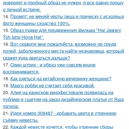
доверяет и пробный образ не нужен, я все равно прошу
о личной встрече.
14.
Промпт: не меняй черты лица и прическу с исходных
фото женщины сходство 100%.
15.
Образ пуджи для продвижения фильма "Hai Jawani
Toh Ishq Hona Hai".
16.
Вот скажите мне пожалуйста, возможно ли среди
полей, заболоченного места найти незнакомца, который
скажет куда двигаться дальше?
17.
Один штрих - и образ уже совсем иначе
воспринимается.
18.
Как одеться на китайскую вечеринку женщине?
19.
Марго робби не считает себя красивой.
20.
Алия на каннском кинофестивале появилась на
публике в сшитом на заказ дизайнерском платье от Яша
патила.
21.
Идея номер 309487 - добавить цвета в утреннюю
съёмку невесты.
22.
Каждой невесте хочется, чтобы утренние сборы