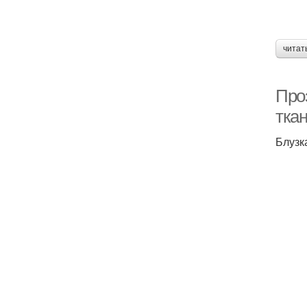
читат
Проз
тка
Блузк