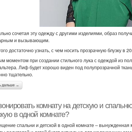
льно сочетая эту одежду с другими изделиями, образ получ
арным и вызывающим.
ого достаточно узнать, с чем носить прозрачную блузку в 20
м моментом при создании стильного лука с одеждой из по
альтера. Лиф будет хорошо виден под полупрозрачной ткан
нно тщательно.
ь дальше →
зонировать комнату на детскую и спальн
скую в одной комнате?
щение спальни и детской в одной комнате – вынужденная 