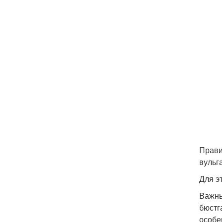
Прави
вульг
Для эт
Важны
бюстг
особе