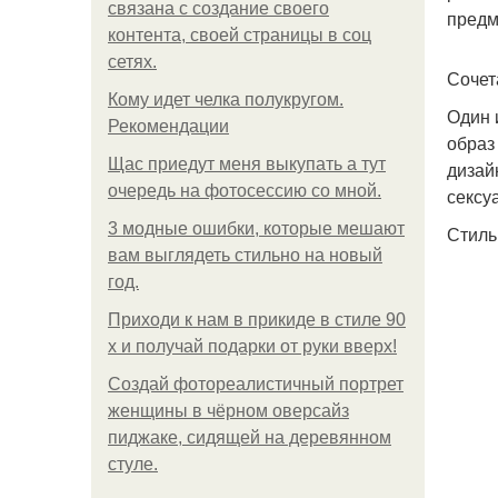
связана с создание своего
предм
контента, своей страницы в соц
сетях.
Сочет
Кому идет челка полукругом.
Один 
Рекомендации
образ
Щас приедут меня выкупать а тут
дизай
очередь на фотосессию со мной.
сексу
3 модные ошибки, которые мешают
Стиль
вам выглядеть стильно на новый
год.
Приходи к нам в прикиде в стиле 90
х и получай подарки от руки вверх!
Создай фотореалистичный портрет
женщины в чёрном оверсайз
пиджаке, сидящей на деревянном
стуле.