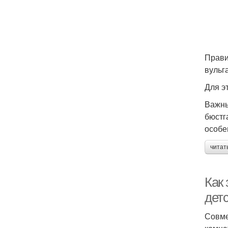
Прави
вульг
Для эт
Важны
бюстг
особе
читат
Как 
дет
Совме