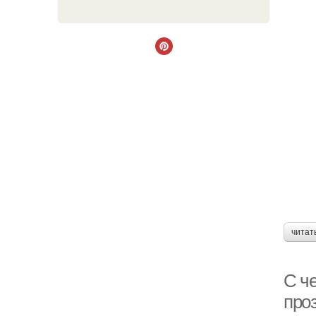
читат
С че
про