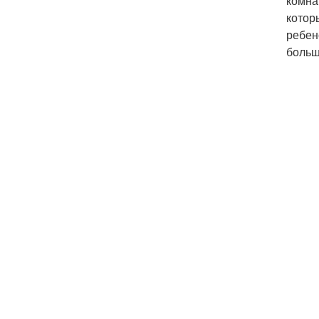
комна
котор
ребен
больш