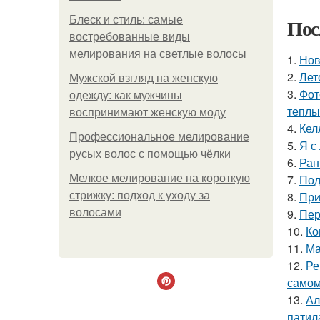
Блеск и стиль: самые
Пос
востребованные виды
мелирования на светлые волосы
1.
Нов
2.
Лет
Мужской взгляд на женскую
3.
Фот
одежду: как мужчины
теплы
воспринимают женскую моду
4.
Кел
Профессиональное мелирование
5.
Я с
русых волос с помощью чёлки
6.
Ран
7.
Под
Мелкое мелирование на короткую
8.
При
стрижку: подход к уходу за
9.
Пер
волосами
10.
Ко
11.
Ма
12.
Ре
самом
13.
Ал
патил