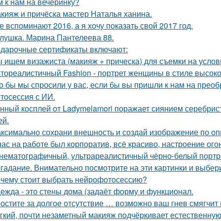
м к нам на вечеринку?
кияж и причёска мастер Наталья ханина.
е вспоминают 2016, а я хочу показать свой 2017 год.
лушка. Марина Пантелеева 88.
дарочные сертификаты включают:
 ищем визажиста (макияж + прическа) для съемки на услов
тореалистичный Fashion - портрет женщины в стиле высокой м
о бы мы спросили у вас, если бы вы пришли к нам на прео
тосессия с ИИ.
нный косплей от Ladymelamori поражает сиянием серебрист
ей.
ксимально сохрани внешность и создай изображение по оп
нас на работе был корпоратив, всё красиво, настроение ого
нематографичный, ультрареалистичный чёрно-белый портре
гадание. Внимательно посмотрите на эти картинки и выбери
чему стоит выбрать нейрофотосессию?
ежда - это стены дома (задаёт форму и функционал.
остите за долгое отсутствие … возможно ваш гнев смягчит
гкий, почти незаметный макияж подчёркивает естественну