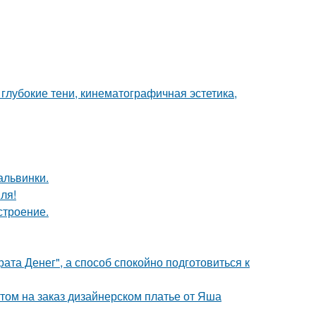
глубокие тени, кинематографичная эстетика,
альвинки.
ля!
строение.
ата Денег", а способ спокойно подготовиться к
том на заказ дизайнерском платье от Яша