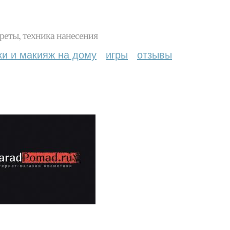
реты, техника нанесения
ки и макияж на дому
игры
отзывы