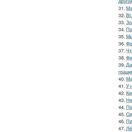
друго
31.
Ма
32.
Вс
33.
Зо
34.
По
35.
Мы
36.
Фо
37.
Чт
38.
Фо
39.
Да
граци
40.
Ма
41.
У 
42.
Ки
43.
Не
44.
По
45.
Од
46.
Пр
47.
Лё