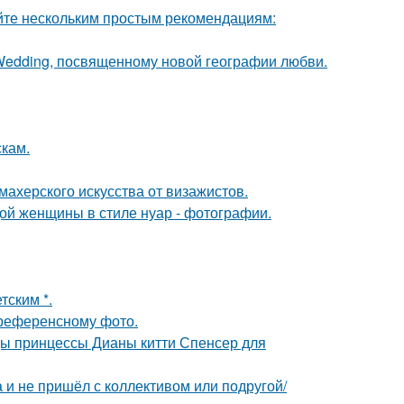
йте нескольким простым рекомендациям:
 Wedding, посвященному новой географии любви.
скам.
махерского искусства от визажистов.
дой женщины в стиле нуар - фотографии.
тским *.
референсному фото.
цы принцессы Дианы китти Спенсер для
а и не пришёл с коллективом или подругой/