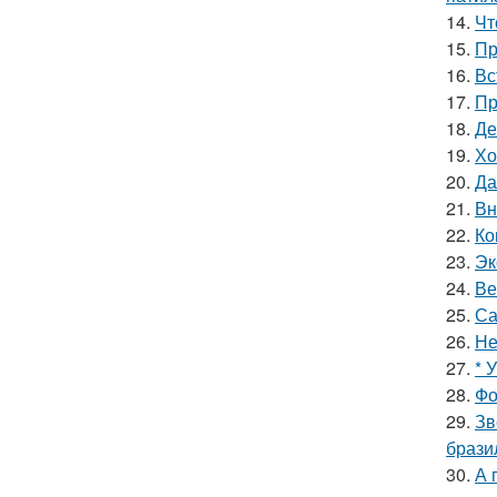
14.
Чт
15.
Пр
16.
Вс
17.
Пр
18.
Де
19.
Хо
20.
Да
21.
Вн
22.
Ко
23.
Эк
24.
Ве
25.
Са
26.
Не
27.
* 
28.
Фо
29.
Зв
брази
30.
А 