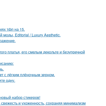
иях тфп на 15.
оды, Editorial / Luxury Aesthetic.
бражение.
ого платья, его смелым декольте и безупречной
исанию:
нь.
т с лёгким плёночным зерном.
те одну.
 новый набор стикеров!
ю свежесть и ухоженность, сохраняя минимализм