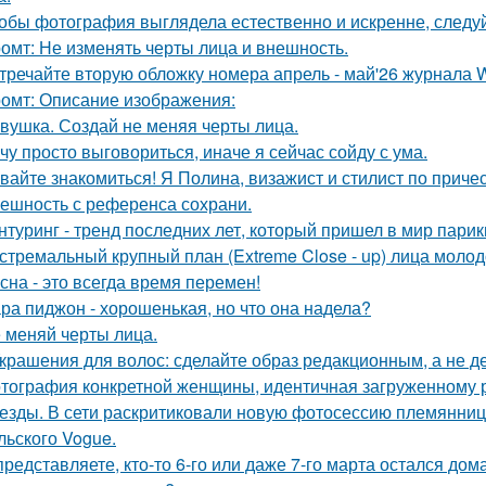
обы фотография выглядела естественно и искренне, следу
омт: Не изменять черты лица и внешность.
тречайте вторую обложку номера апрель - май'26 журнала
омт: Описание изображения:
вушка. Создай не меняя черты лица.
чу просто выговориться, иначе я сейчас сойду с ума.
вайте знакомиться! Я Полина, визажист и стилист по приче
ешность с референса сохрани.
нтуринг - тренд последних лет, который пришел в мир парик
стремальный крупный план (Extreme Close - up) лица моло
сна - это всегда время перемен!
ра пиджон - хорошенькая, но что она надела?
 меняй черты лица.
Украшения для волос: сделайте образ редакционным, а не де
тография конкретной женщины, идентичная загруженному 
езды. В сети раскритиковали новую фотосессию племянни
льского Vogue.
представляете, кто-то 6-го или даже 7-го марта остался дом