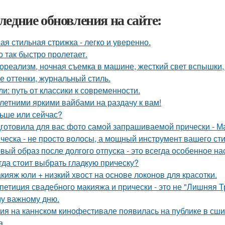
ледние обновления на сайте:
ая стильная стрижка - легко и уверенно.
о так быстро пролетает.
ореализм, ночная съемка в машине, жесткий свет вспышки, 
е оттенки, журнальный стиль.
ли: путь от классики к современности.
 летними яркими вайбами на раздачу к вам!
ьше или сейчас?
готовила для вас фото самой запрашиваемой прически - М
ческа - не просто волосы, а мощный инструмент вашего сти
вый образ после долгого отпуска - это всегда особенное на
гда стоит выбрать гладкую прическу?
кияж юли + низкий хвост на основе локонов для красотки.
петиция свадебного макияжа и прически - это не "Лишняя Тр
у важному дню.
ия на каннском кинофестивале появилась на публике в сши
а.