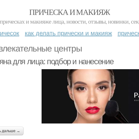
ПРИЧЕСКА И МАКИЯЖ
прическах и макияже лица, новости, отзывы, новинки, сек
ичесок
как делать прически и макияж
причес
влекательные центры
яна для лица: подбор и нанесение
ь дальше →