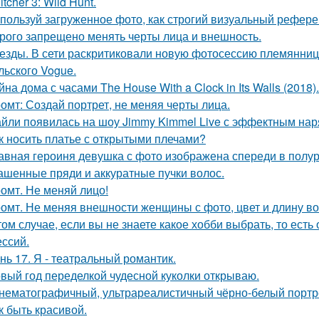
tcher 3: Wild Hunt.
пользуй загруженное фото, как строгий визуальный рефере
рого запрещено менять черты лица и внешность.
езды. В сети раскритиковали новую фотосессию племянни
льского Vogue.
йна дома с часами The House With a Clock in Its Walls (2018).
омт: Создай портрет, не меняя черты лица.
йли появилась на шоу Jimmy Kimmel Live с эффектным нар
к носить платье с открытыми плечами?
авная героиня девушка с фото изображена спереди в полу
ашенные пряди и аккуратные пучки волос.
омт. Не меняй лицо!
омт. Не меняя внешности женщины с фото, цвет и длину во
том случае, если вы не знаете какое хобби выбрать, то ест
ссий.
нь 17. Я - театральный романтик.
вый год переделкой чудесной куколки открываю.
нематографичный, ультрареалистичный чёрно-белый портре
к быть красивой.