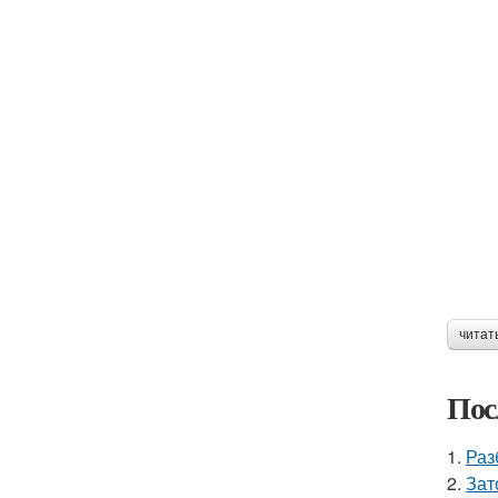
читат
Пос
1.
Раз
2.
Зат