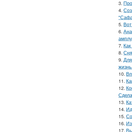
3.
Про
4.
Соз
"Сафа
5.
Вот
6.
Ана
амплу
7.
Как
8.
Сня
9.
Для
жизнь
10.
Вп
11.
Ка
12.
Ко
Сдела
13.
Ка
14.
Ид
15.
Со
16.
Из
17.
Вы