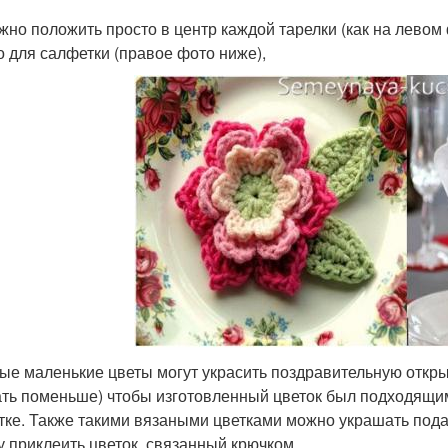
жно положить просто в центр каждой тарелки (как на левом
о для салфетки (правое фото ниже),
ые маленькие цветы могут украсить поздравительную открыт
ть поменьше) чтобы изготовленный цветок был подходящим
тке. Также такими вязаными цветками можно украшать под
у приклеить цветок, связанный крючком.