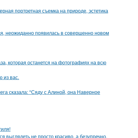
рная портретная съемка на природе, эстетика
едя, неожиданно появилась в совершенно новом
аза, которая останется на фотографиях на всю
 из вас.
ега сказала: "Сяду с Алиной, она Наверное
тиля!
ся выглядеть не просто красиво, а безупречно.