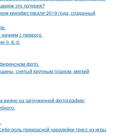
макияж это лотерея?
ком кинофестивале 2019 года, созданный
le.
 начнем с первого.
 0. 8. 0.
референсном фото.
нщины, снятый крупным планом, мягкий
ак видно на загруженной фотографии.
ебного.
.
 себе роль прекрасной чародейки трисс из игры