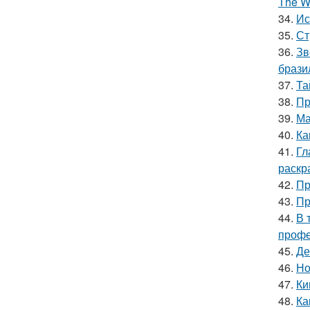
The Wi
34.
Ис
35.
Ст
36.
Зв
брази
37.
Та
38.
Пр
39.
Ма
40.
Ка
41.
Гл
раскр
42.
Пр
43.
Пр
44.
В 
профе
45.
Де
46.
Но
47.
Ки
48.
Ка