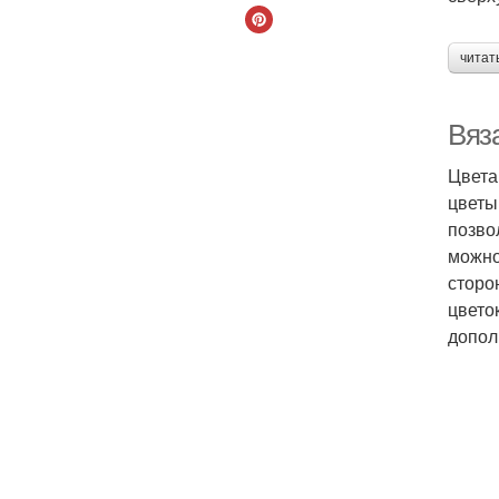
читат
Вяз
Цвета
цветы
позво
можно
сторо
цвето
допол