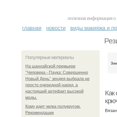
полезная информация о 
главная
новости
виды макияжа и пр
Рез
Популярные материалы
Зак
На шанхайской премьере
"Человека - Паука: Совершенно
Новый День" зендея выбрала не
просто очередной наряд, а
настоящий артефакт высокой
Как 
моды.
крю
Кому идет челка полукругом.
Вязан
Рекомендации