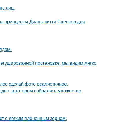
нс лиц.
цы принцессы Дианы китти Спенсер для
ядом.
ретушированной постановке, мы видим мягко
лос сделай фото реалистичное.
ь одно, в котором собрались множество
т с лёгким плёночным зерном.