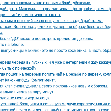
должаю знакомить вас с новыми блайндбоксами.
дай фото. Максимально реалистичная фотография, атмосфе
ри - шик" и романтичного заката.
 так мы в высокий сезон выпускных и свадеб работаем.
стасия Волочкова, долгие годы верная образу белого леб
а.
 было "ДО" можете посмотреть пролистав до конца.
то на Iphone.
 выпускницы макияж - это не просто косметика, а часть обр
.
ереди череда выпускных, и я уже с нетерпением жду каждую
к быть с прической?
гда пошли на перерыв попить чай на резьбе по дереву, колл
ет Какой-нибудь Комплимент".
тя клэп снова удивила своих поклонников новым образом.
еальная челка за пару минут.
здай не меняя черты лица.
 уставшей блондинки в сияющую медную королеву: магия с
пускной вечер или день свадьбы - это моменты, когда хочет