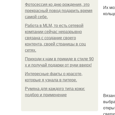
Фотосессия ко дню рождения, это
Их мо
прекрасный повод подарить время
кольц
самой себе.
Работа в MLM, то есть сетевой
компании сейчас неразрывно
связана с создание своего
контента, своей страницы в соц
сетях.
Приходи к нам в прикиде в стиле 90
х и получай подарки от руки вверх!
Интересные факты о красоте,
которые я узнала в питере.
Румяна для каждого типа кожи:
Вязан
подбор и применение
выбра
откры
сверх