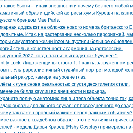
о такое бьюти - типаж внешности и почему без него любой 
аматичный образ индийской актрисы хумы Куреши на каннс
узским брендом Mae Paris.
карная доджа кэт на обложке нового номера британского El
допытные. Итак, на растерзании несколько персонажей, мы
торы симулятора жизни Inzoi выпустили большое обновление
рогий стиль и женственность: гармония на фотосессии.
Выпускной 2027: когда платье выглядит как будущее *.
entity Lock. Лицо женщины строго 1: 1 как на загруженном 
омпт. Ультрареалистичный студийный портрет молодой же
альный ракурс, камера на уровне глаз.
лёты к луне снова реальностью спустя десятилетия стали.
менение билла каулиц во внешности и карьера.
храните полную анатомию лица и тела объекта точно так, к
здаю образы для любого случая: от повседневного до свад
чему так важен пробный макияж перед важным событием?
мое важное в свадебном образе - это не макияж и прическа
сплей - модель Дарья Кравец (Fishy Cosplay) примерила на