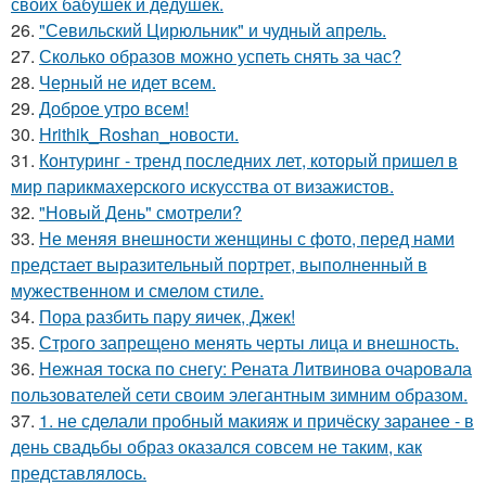
своих бабушек и дедушек.
26.
"Севильский Цирюльник" и чудный апрель.
27.
Сколько образов можно успеть снять за час?
28.
Черный не идет всем.
29.
Доброе утро всем!
30.
Hrithik_Roshan_новости.
31.
Контуринг - тренд последних лет, который пришел в
мир парикмахерского искусства от визажистов.
32.
"Новый День" смотрели?
33.
Не меняя внешности женщины с фото, перед нами
предстает выразительный портрет, выполненный в
мужественном и смелом стиле.
34.
Пора разбить пару яичек, Джек!
35.
Строго запрещено менять черты лица и внешность.
36.
Нежная тоска по снегу: Рената Литвинова очаровала
пользователей сети своим элегантным зимним образом.
37.
1. не сделали пробный макияж и причёску заранее - в
день свадьбы образ оказался совсем не таким, как
представлялось.