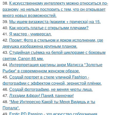
38.
К искусственному интеллекту можно относиться по-
разному, но нельзя поспорить с тем, что он открывает
много новых возможностей.
39.
Мы ищем визажиста (макияж + прическа) на 15.
40.
Как носить платье с открытыми плечами?
41.
Я мастер - универсал.
42.
Промт: Фото в стильном и ярком исполнении, где
девушка изображена крупным планом.
43.
Студийная съёмка на белой циклораме с боковым
светом, Canon 85 мм.
44.
Интерпретация картины анри Матисса "Золотые
Рыбки" в современном женском образе.
45.
Создай портрет в стиле уличной Fashion -
фотографии с эффектом сочной, зернистой плёнки.
46.
Создай фотографию, не меняя черты лица.
47.
Лэээдии &фрау! Пани& панночки!
48.
"Мне Интересно Какой ты Меня Видишь и ты
Попала".
49.
Erotic PD Passion - это искусство соблазнения,