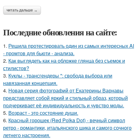
читать дальше →
Последние обновления на сайте:
1.
Решила протестировать один из самых интересных AI
- промтов для бьюти - анализа.
2.
Как выглядеть как на обложке глянца без съемок и
стилистов?
3.
Куклы - трансгендеры *: свобода выбора или
навязанная концепция.
4.
Новая серия фотографий от Екатерины Варнавы
представляет собой яркий и стильный образ, который
подчеркивает её индивидуальность и чувство моды.
5.
Возраст - это состояние души.
6.
Красный горошек (Red Polka Dot) - вечный символ
ретро - романтики, итальянского шика и самого сочного
летнего настроения.