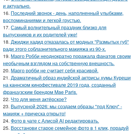
и актуально.
16.
Последний звонок - день, наполненный улыбками,
воспоминаниями и легкой грустью.
17.
Самый волнительный праздник близко для
выпускников и их родителей уже!
18.
Джиджи хадид отказалась от модных "Размытых губ"
ради этого соблазнительного макияжа из 90-х.
19.
Марго Робби неоднократно поражала фанатов своим
необычным взглядом на собственную внешность.
20.
Марго робби не считает себя красивой.
21.
Драматичный образ индийской актрисы хумы Куреши
на каннском кинофестивале 2019 года, созданный
французским брендом Mae Paris.
22.
Что для меня актёрское?
23.
Выпускной 2026: мы создаем образы "под Ключ" -
макияж + прическа открыто!
24.
Фото в чате с Алисой AI редактировать.
25.
Восстанови старое семейное фото в 1 клик, порадуй