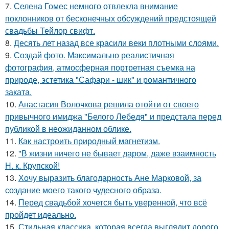
7.
Селена Гомес немного отвлекла внимание
поклонников от бесконечных обсуждений предстоящей
свадьбы Тейлор свифт.
8.
Десять лет назад все красили веки плотными слоями.
9.
Создай фото. Максимально реалистичная
фотография, атмосферная портретная съемка на
природе, эстетика "Сафари - шик" и романтичного
заката.
10.
Анастасия Волочкова решила отойти от своего
привычного имиджа "Белого Лебедя" и предстала перед
публикой в неожиданном облике.
11.
Как настроить природный магнетизм.
12.
"В жизни ничего не бывает даром, даже взаимность
Н. к. Крупской!
13.
Хочу выразить благодарность Ане Марковой, за
создание моего такого чудесного образа.
14.
Перед свадьбой хочется быть уверенной, что всё
пройдет идеально.
15.
Стильная классика, которая всегда выглядит дорого