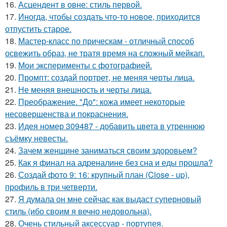
16.
Асцендент в овне: стиль первой.
17.
Иногда, чтобы создать что-то новое, приходится
отпустить старое.
18.
Мастер-класс по прическам - отличный способ
освежить образ, не тратя время на сложный мейкап.
19.
Мои эксперименты с фотографией.
20.
Промпт: создай портрет, не меняя черты лица.
21.
Не меняя внешность и черты лица.
22.
Преображение. "До": кожа имеет некоторые
несовершенства и покраснения.
23.
Идея номер 309487 - добавить цвета в утреннюю
съёмку невесты.
24.
Зачем женщине заниматься своим здоровьем?
25.
Как я финал на адреналине без сна и еды прошла?
26.
Создай фото 9: 16: крупный план (Close - up),
профиль в три четверти.
27.
Я думала он мне сейчас как выдаст суперновый
стиль (ибо своим я вечно недовольна).
28.
Очень стильный аксессуар - портупея.