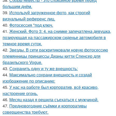
38.
Сборы невесты - это спокойное время перед
большим днём.
39.
Используй загруженное фото, как строгий
визуальный референс лиц.
40.
Фотосессия "под ключ.
41.
Женский. Фото 3: 4. на снимке запечатлена девушка,
позирующая на пассажирском сиденье автомобиля в
темное время суток.
42.
Звезды. В сети раскритиковали новую фотосессию
племянницы принцессы Дианы китти Спенсер для
бразильского Vogue.
43.
Сохранить одну и ту же внешность:
44.
Максимально сохрани внешность и создай
изображение по описанию:
45.
У нас на работе был корпоратив, всё красиво,
настроение огонь.
46.
Месяц назад я решила съехаться с мужчиной.
47.
Предновогодние съёмки и корпоративы
совершенства требуют.