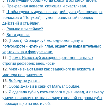
5.
Твой лучший образ - когда красота остаётся твоей.
6.
Прекрасная невеста, сияющая и счастливая.
7.
Чтобы сделать идеально гладкий пучок (без торчащих
волосков и "Петухов"), нужен правильный порядок
действий и стайлинг.
8.
Раньше или сейчас?
9.
Вот и дошли.
10.
{Промт}. Сгенерируй молодую женщину в
полуобороте - крупный план, акцент на выразительных
чертах лица и фактуре кожи.
11.
Промт. Используй исходное фото женщины как
строгий референс внешности.
12.
Многие знают меня как свадебного визажиста и
мастера по прическам.
13.
Лободу не узнать.
14.
Образ джанви в сари от Marwar Couture.
15.
Я сделала губы у косметолога 3 дня назад, и к вечеру
у меня появились пятна на лице с правой стороны губы,
переходящие на нос и лоб.