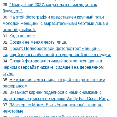
29.
* Выпускной 2027: когда платье выглядит как
будущее *.
30.
На этой фотографии представлен крупный план
молодой женщины с выразительными чертами лица и
нежной улыбкой.
31.
Кадр по пояс.
32.
Создай не меняя черты лица.
33.
Промт: Полноростовой фотопортрет женщины,
сидящей в расслабленной, но уверенной позе в студии.
34.
Создай фотореалистичный портрет женщины в
чёрном оверсайз пиджаке, сидящей на деревянном
стуле.
35.
Не изменяя черты лица, создай это фото по этим
реферансом.
36.
Визажист кирнан поделиося с нами снимками с
подготовки актрисы к вечеринке Vanity Fair Oscar Party.
37.
"Мастер не Может Быть Универсалом" - говорят
некоторые.