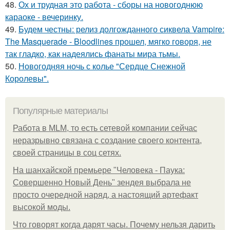
48.
Ох и трудная это работа - сборы на новогоднюю
караоке - вечеринку.
49.
Будем честны: релиз долгожданного сиквела Vampire:
The Masquerade - Bloodlines прошел, мягко говоря, не
так гладко, как надеялись фанаты мира тьмы.
50.
Новогодняя ночь с колье "Сердце Снежной
Королевы".
Популярные материалы
Работа в MLM, то есть сетевой компании сейчас
неразрывно связана с создание своего контента,
своей страницы в соц сетях.
На шанхайской премьере "Человека - Паука:
Совершенно Новый День" зендея выбрала не
просто очередной наряд, а настоящий артефакт
высокой моды.
Что говорят когда дарят часы. Почему нельзя дарить