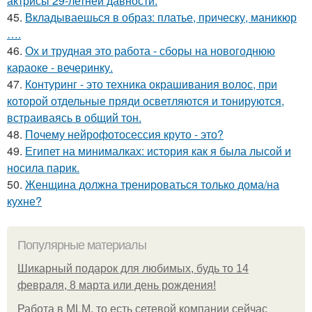
актрисы 29-летней давности.
45.
Вкладываешься в образ: платье, прическу, маникюр
….
46.
Ох и трудная это работа - сборы на новогоднюю
караоке - вечеринку.
47.
Контуринг - это техника окрашивания волос, при
которой отдельные пряди осветляются и тонируются,
встраиваясь в общий тон.
48.
Почему нейрофотосессия круто - это?
49.
Египет на минималках: история как я была лысой и
носила парик.
50.
Женщина должна тренироваться только дома/на
кухне?
Популярные материалы
Шикарный подарок для любимых, будь то 14
февраля, 8 марта или день рождения!
Работа в MLM, то есть сетевой компании сейчас