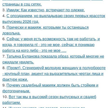
страницы в соц сетях.
3.
Имидж: Как известно, встречают по одежке.
4.
С опозданием, но выкладываю своих первых красоток
выпускниц 2026 год.
5.
Прически и макияж, которыми ты останешься
довольна.
6.
Сейчас у меня есть возможность там не работать, и
когда, я говорила nl - это не мое, сейчас я понимаю
работа на кого либо - это не мое ….
7.
Татьяна Буланова показала образ, который многие не
ожидали увидеть.
8.
{Промт}. Сгенерируй молодую женщину в полуобороте
- крупный план, акцент на выразительных чертах лица и
фактуре кожи.
9.
Почему свадебный макияж должен быть стойким и
фотогеничным.
10.
Вот так мы в высокий сезон выпускных и свадеб
работаем.