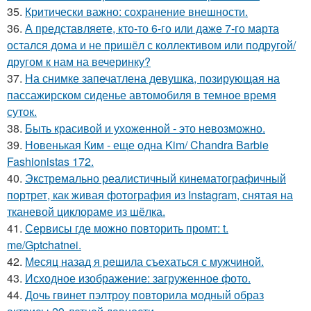
35.
Критически важно: сохранение внешности.
36.
А представляете, кто-то 6-го или даже 7-го марта
остался дома и не пришёл с коллективом или подругой/
другом к нам на вечеринку?
37.
На снимке запечатлена девушка, позирующая на
пассажирском сиденье автомобиля в темное время
суток.
38.
Быть красивой и ухоженной - это невозможно.
39.
Новенькая Ким - еще одна Kim/ Chandra Barbie
Fashionistas 172.
40.
Экстремально реалистичный кинематографичный
портрет, как живая фотография из Instagram, снятая на
тканевой циклораме из шёлка.
41.
Сервисы где можно повторить промт: t.
me/Gptchatnei.
42.
Мeсяц назад я рeшила съeхаться с мужчиной.
43.
Исходное изображение: загруженное фото.
44.
Дочь гвинет пэлтроу повторила модный образ