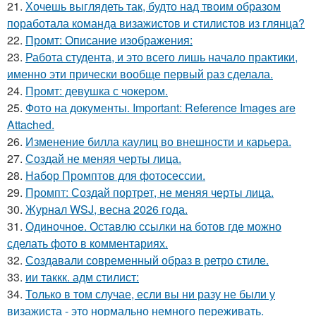
21.
Хочешь выглядеть так, будто над твоим образом
поработала команда визажистов и стилистов из глянца?
22.
Промт: Описание изображения:
23.
Работа студента, и это всего лишь начало практики,
именно эти прически вообще первый раз сделала.
24.
Промт: девушка с чокером.
25.
Фото на документы. Important: Reference Images are
Attached.
26.
Изменение билла каулиц во внешности и карьера.
27.
Создай не меняя черты лица.
28.
Набор Промптов для фотосессии.
29.
Промпт: Создай портрет, не меняя черты лица.
30.
Журнал WSJ, весна 2026 года.
31.
Одиночное. Оставлю ссылки на ботов где можно
сделать фото в комментариях.
32.
Создавали современный образ в ретро стиле.
33.
ии таккк. адм стилист:
34.
Только в том случае, если вы ни разу не были у
визажиста - это нормально немного переживать.