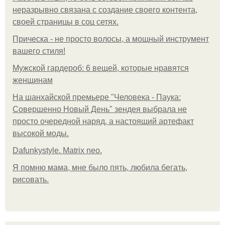
неразрывно связана с создание своего контента,
своей страницы в соц сетях.
Прическа - не просто волосы, а мощный инструмент
вашего стиля!
Мужской гардероб: 6 вещей, которые нравятся
женщинам
На шанхайской премьере "Человека - Паука:
Совершенно Новый День" зендея выбрала не
просто очередной наряд, а настоящий артефакт
высокой моды.
Dafunkystyle. Matrix neo.
Я помню мама, мне было пять, любила бегать,
рисовать.