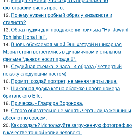
11.
Иногда кажется, что создать персонажа по
фотографии очень просто.
12.
Почему нужен пробный образ у визажиста и
стилиста?
13.
Образ пуджи для продвижения фильма "Hai Jawani
Toh Ishq Hona Hai".
14.
Вновь обожаемая мной Энн хэтэуэй и шикарная
Мэрил стрип встретились в динамичном и стильном
фильме "дьявол носит прада 2".
15.
Студийная съемка. 2 часа - 4 образа ( четвертый
покажу следующим постом).
16.
Промпт: создай портрет, не меняя черты лица.
17.
Шикарная доджа кэт на обложке нового номера
британского Elle.
18.
Прическа, - Глафира Воронова.
19.
Строго обязательно не менять черты лица женщины
абсолютно совсем.
20.
Как создать? Используйте загруженную фотографию
в качестве точной копии человека.