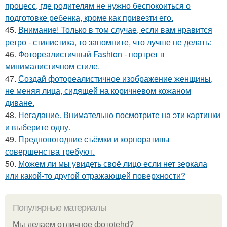
процесс, где родителям не нужно беспокоиться о
подготовке ребенка, кроме как привезти его.
45.
Внимание! Только в том случае, если вам нравится
ретро - стилистика, то запомните, что лучше не делать:
46.
Фотореалистичный Fashion - портрет в
минималистичном стиле.
47.
Создай фотореалистичное изображение женщины,
не меняя лица, сидящей на коричневом кожаном
диване.
48.
Негадание. Внимательно посмотрите на эти картинки
и выберите одну.
49.
Предновогодние съёмки и корпоративы
совершенства требуют.
50.
Можем ли мы увидеть своё лицо если нет зеркала
или какой-то другой отражающей поверхности?
Популярные материалы
Мы делаем отличное фотоtehd?