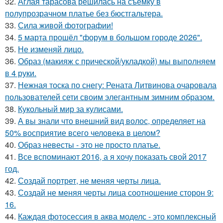
32.
Аглая тарасова решилась на съемку в
полупрозрачном платье без бюстгальтера.
33.
Сила живой фотографии!
34.
5 марта прошёл "форум в большом городе 2026".
35.
Не изменяй лицо.
36.
Образ (макияж с прической/укладкой) мы выполняем
в 4 руки.
37.
Нежная тоска по снегу: Рената Литвинова очаровала
пользователей сети своим элегантным зимним образом.
38.
Кукольный мир за кулисами.
39.
А вы знали что внешний вид волос, определяет на
50% восприятие всего человека в целом?
40.
Образ невесты - это не просто платье.
41.
Все вспоминают 2016, а я хочу показать свой 2017
год.
42.
Создай портрет, не меняя черты лица.
43.
Создай не меняя черты лица соотношение сторон 9:
16.
44.
Каждая фотосессия в аква моделс - это комплексный