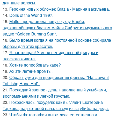
длинные волосы.
13.
Героиня новых обложек Grazia - Марина васильева.
14.
Dolls of the World 1997.
15.
Mattel представила новую куклу Барби,
вдохновлённую образом майли Сайрус из музыкального
видео "Golden Burning Sun".
16.
Было время когда я на постоянной основе собирала
образы для этих красоток.
17.
Я настоящая! У меня нет идеальной фигуры и
плоского живота.
18.
Хотите попробовать каре?
19.
Ах эти летние промты.
20.
Образ пуджи для продвижения фильма "Hai Jawani
Toh Ishq Hona Hai".
21.
Последний звонок - день, наполненный улыбками,
воспоминаниями и легкой грустью.
22.
Покрасилась, похудела: как выглядит Екатерина
Тархова, над которой начался суд из-за убийства деда.
23.
Чтобы фотография выглядела естественно и