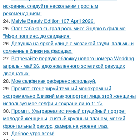
искренне, следуйте нескольким простым
рекомендациям:
24.
Malvie Beauty Edition 107 April 2026.
25.
Олег табаков сыграл роль мисс Эндрю в фильме
"Мэри поппинс, до свидания!
26.
Девушка на яркой улице с мозаикой гауди, пальмы и
солнечные блики на фасадах.
27.
Встречайте первую обложку нового номера Wedding
апрель - май'26, вдохновленного эстетикой ревущих
двадцатых.
28.
Моё селфи как референс используй.
29.
Промпт: сгенерируй темный монохромный
экстремально близкий макропортрет лица этой женщины
используя мое селфи и сохрани лицо 1: 1\\.
30.
Промпт. Ультрареалистичный студийный портрет
молодой женщины, снятый крупным планом, мягкий
фронтальный ракурс, камера на уровне глаз.
31.
Доброе утро всем!