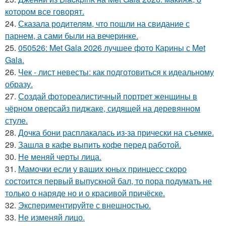
котором все говорят.
24.
Сказала родителям, что пошли на свидание с
парнем, а сами были на вечеринке.
25.
050526: Met Gala 2026 лучшее фото Карины с Met
Gala.
26.
Чек - лист невесты: как подготовиться к идеальному
образу.
27.
Создай фотореалистичный портрет женщины в
чёрном оверсайз пиджаке, сидящей на деревянном
стуле.
28.
Дочка бони расплакалась из-за прически на съемке.
29.
Зашла в кафе выпить кофе перед работой.
30.
Не меняй черты лица.
31.
Мамочки если у ваших юных принцесс скоро
состоится первый выпускной бал, то пора подумать не
только о наряде но и о красивой причёске.
32.
Экспериментируйте с внешностью.
33.
Не изменяй лицо.