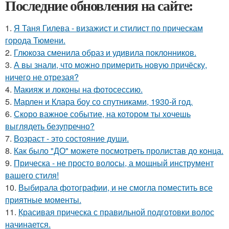
Последние обновления на сайте:
1.
Я Таня Гилева - визажист и стилист по прическам
города Тюмени.
2.
Глюкоза сменила образ и удивила поклонников.
3.
А вы знали, что можно примерить новую причёску,
ничего не отрезая?
4.
Макияж и локоны на фотосессию.
5.
Марлен и Клара боу со спутниками, 1930-й год.
6.
Скоро важное событие, на котором ты хочешь
выглядеть безупречно?
7.
Возраст - это состояние души.
8.
Как было "ДО" можете посмотреть пролистав до конца.
9.
Прическа - не просто волосы, а мощный инструмент
вашего стиля!
10.
Выбирала фотографии, и не смогла поместить все
приятные моменты.
11.
Красивая прическа с правильной подготовки волос
начинается.