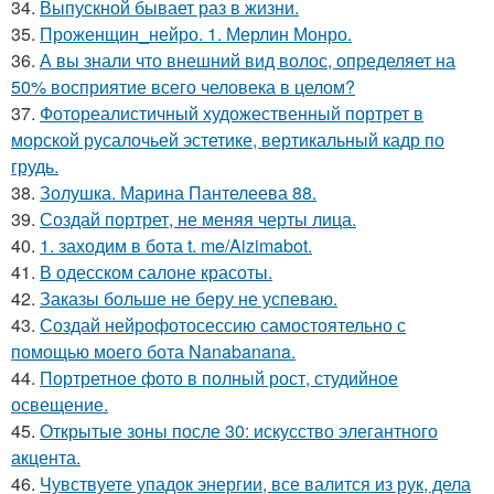
34.
Выпускной бывает раз в жизни.
35.
Проженщин_нейро. 1. Мерлин Монро.
36.
А вы знали что внешний вид волос, определяет на
50% восприятие всего человека в целом?
37.
Фотореалистичный художественный портрет в
морской русалочьей эстетике, вертикальный кадр по
грудь.
38.
Золушка. Марина Пантелеева 88.
39.
Создай портрет, не меняя черты лица.
40.
1. заходим в бота t. me/Aizimabot.
41.
В одесском салоне красоты.
42.
Заказы больше не беру не успеваю.
43.
Создай нейрофотосессию самостоятельно с
помощью моего бота Nanabanana.
44.
Портретное фото в полный рост, студийное
освещение.
45.
Открытые зоны после 30: искусство элегантного
акцента.
46.
Чувствуете упадок энергии, все валится из рук, дела