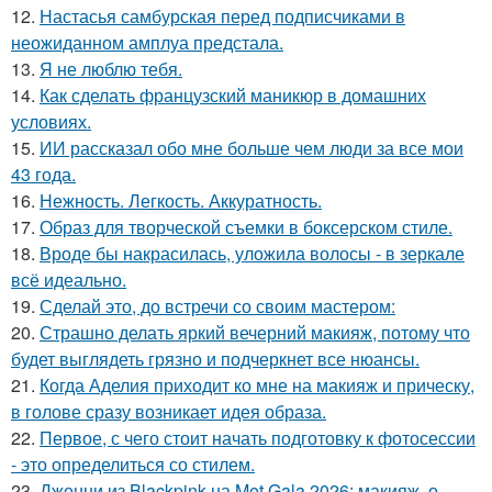
12.
Настасья самбурская перед подписчиками в
неожиданном амплуа предстала.
13.
Я не люблю тебя.
14.
Как сделать французский маникюр в домашних
условиях.
15.
ИИ рассказал обо мне больше чем люди за все мои
43 года.
16.
Нежность. Легкость. Аккуратность.
17.
Образ для творческой съемки в боксерском стиле.
18.
Вроде бы накрасилась, уложила волосы - в зеркале
всё идеально.
19.
Сделай это, до встречи со своим мастером:
20.
Страшно делать яркий вечерний макияж, потому что
будет выглядеть грязно и подчеркнет все нюансы.
21.
Когда Аделия приходит ко мне на макияж и прическу,
в голове сразу возникает идея образа.
22.
Первое, с чего стоит начать подготовку к фотосессии
- это определиться со стилем.
23.
Дженни из Blackpink на Met Gala 2026: макияж, о