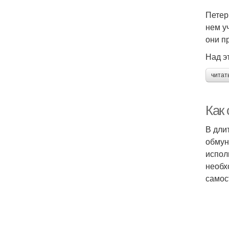
Петер
нем у
они п
Над э
читат
Как
В дли
обмун
испол
необх
самос