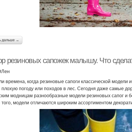
ь дальше →
ор резиновых сапожек малышу. Что сдела
 #Лен
и времена, когда резиновые сапоги классической модели и
в плохую погоду или походов в лес. Сегодня даже самые до
ским модницам разнообразные модели резиновых сапог и бо
 того, модели отличаются широким ассортиментом декорат