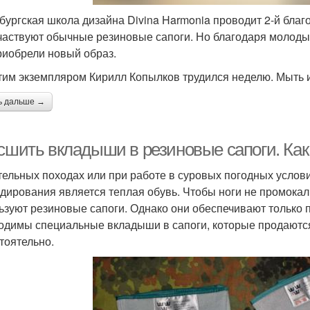
бургская школа дизайна Divina Harmonia проводит 2-й благ
частвуют обычные резиновые сапоги. Но благодаря молоды
риобрели новый образ.
тим экземпляром Кирилл Копылков трудился неделю. Мыть и
ь дальше →
 сшить вкладыши в резиновые сапоги. Ка
тельных походах или при работе в суровых погодных услов
дирования является теплая обувь. Чтобы ноги не промокали
ьзуют резиновые сапоги. Однако они обеспечивают только п
одимы специальные вкладыши в сапоги, которые продаются 
тоятельно.