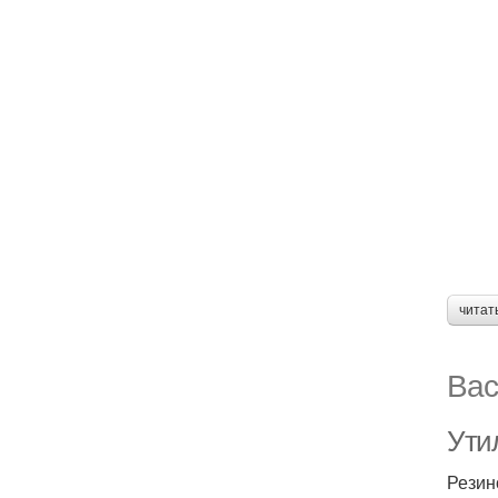
читат
Вас
Ути
Резин