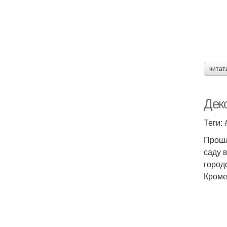
читат
Дек
Теги:
Прошл
саду 
город
Кроме