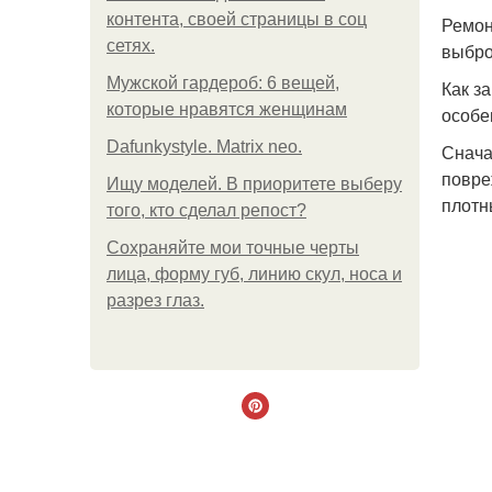
контента, своей страницы в соц
Ремон
сетях.
выбро
Мужской гардероб: 6 вещей,
Как з
которые нравятся женщинам
особе
Dafunkystyle. Matrix neo.
Снача
повре
Ищу моделей. В приоритете выберу
плотн
того, кто сделал репост?
Сохраняйте мои точные черты
лица, форму губ, линию скул, носа и
разрез глаз.