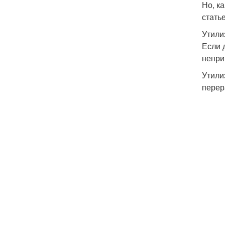
Но, к
стать
Утили
Если 
непри
Утили
перер