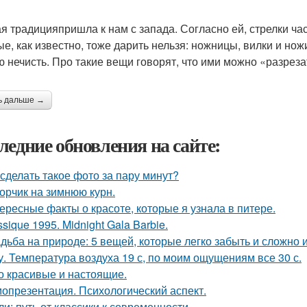
я традицияпришла к нам с запада. Согласно ей, стрелки ч
ые, как известно, тоже дарить нельзя: ножницы, вилки и нож
ю нечисть. Про такие вещи говорят, что ими можно «разрез
ь дальше →
ледние обновления на сайте:
 сделать такое фото за пару минут?
орчик на зимнюю курн.
ересные факты о красоте, которые я узнала в питере.
ssique 1995. Midnight Gala Barbie.
дьба на природе: 5 вещей, которые легко забыть и сложно 
у. Температура воздуха 19 с, по моим ощущениям все 30 с.
о красивые и настоящие.
опрезентация. Психологический аспект.
ли: путь от классики к современности.