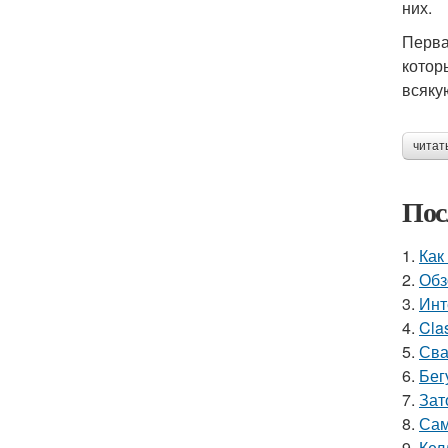
них.
Перва
котор
всяку
читат
Пос
1.
Как
2.
Обз
3.
Инт
4.
Cla
5.
Сва
6.
Бег
7.
Зат
8.
Сам
9.
Кел