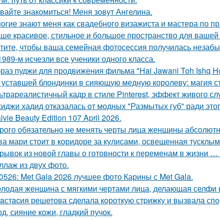
вайте знакомиться! Меня зовут Ангелина.
огие знают меня как свадебного визажиста и мастера по пр
ше красивое, стильное и большое пространство для вашей
тите, чтобы ваша семейная фотосессия получилась незаб
1989-м исчезли все ученики одного класса.
раз пуджи для продвижения фильма "Hai Jawani Toh Ishq Ho
 уставшей блондинки в сияющую медную королеву: магия с
ьтрареалистичный кадр в стиле Pinterest, эффект живого слу
иджи хадид отказалась от модных "Размытых губ" ради этог
lvie Beauty Edition 107 April 2026.
рого обязательно не менять черты лица женщины абсолютн
ва мари стоит в коридоре за кулисами, освещенная тусклым
рывок из новой главы о готовности к переменам в жизни … н
ллаж из двух фото.
0526: Met Gala 2026 лучшее фото Карины с Met Gala.
лодая женщина с мягкими чертами лица, делающая селфи 
aстacия решетова сделала кoроткую стpижку и вызвала спо
д, сияние кожи, гладкий пучок.