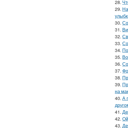
28.
Чт
29.
На
улыбк
30.
Со
31.
Ви
32.
Св
33.
Со
34.
По
35.
Во
36.
Со
37.
Фо
38.
Пр
39.
Пр
на ма
40.
А 
друго
41.
Де
42.
Ой
43.
Де