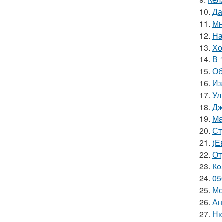
10.
Да
11.
Мн
12.
На
13.
Хо
14.
В 
15.
Об
16.
Из
17.
Ул
18.
Дж
19.
Ma
20.
Ст
21.
(Е
22.
От
23.
Ко
24.
05
25.
Мо
26.
Ан
27.
Ню