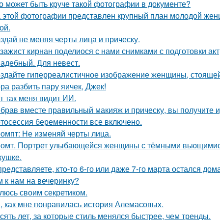
о может быть круче такой фотографии в документе?
 этой фотографии представлен крупный план молодой жен
ой.
здай не меняя черты лица и прическу.
зажист кирнан поделиося с нами снимками с подготовки актри
адебный. Для невест.
здайте гиперреалистичное изображение женщины, стоящей 
ра разбить пару яичек, Джек!
т так меня видит ИИ.
брав вместе правильный макияж и прическу, вы получите 
тосессия беременности все включено.
омпт: Не изменяй черты лица.
омт. Портрет улыбающейся женщины с тёмными вьющимис
кушке.
представляете, кто-то 6-го или даже 7-го марта остался дом
м к нам на вечеринку?
люсь своим секретиком.
, как мне понравилась история Алемасовых.
сять лет, за которые стиль менялся быстрее, чем тренды.