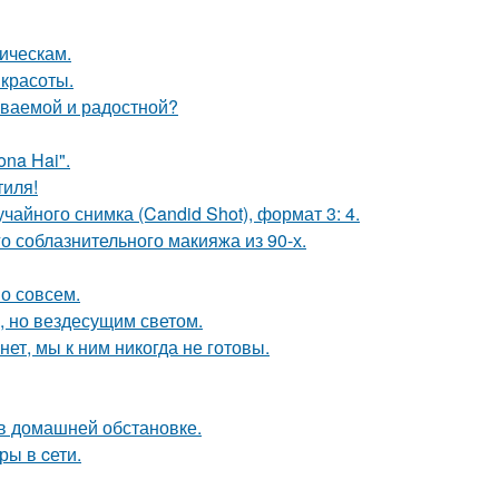
ическам.
 красоты.
ываемой и радостной?
na Hai".
тиля!
чайного снимка (Candid Shot), формат 3: 4.
о соблазнительного макияжа из 90-х.
о совсем.
, но вездесущим светом.
ет, мы к ним никогда не готовы.
в домашней обстановке.
ры в cети.