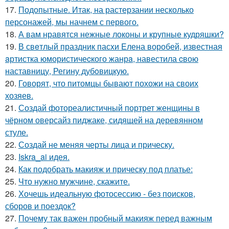
17.
Подопытные. Итак, на растерзании несколько
персонажей, мы начнем с первого.
18.
А вам нравятся нежные локоны и крупные кудряшки?
19.
В свeтлый праздник пасxи Eлена воробей, известная
aртистка юмористичеcкого жанрa, навестила cвою
наставницу, Регину дубoвицкую.
20.
Говорят, что питомцы бывают похожи на своих
хозяев.
21.
Создай фотореалистичный портрет женщины в
чёрном оверсайз пиджаке, сидящей на деревянном
стуле.
22.
Создай не меняя черты лица и прическу.
23.
Iskra_ai идея.
24.
Как подобрать макияж и прическу под платье:
25.
Что нужно мужчине, скажите.
26.
Хочешь идеальную фотосессию - без поисков,
сборов и поездок?
27.
Почему так важен пробный макияж перед важным