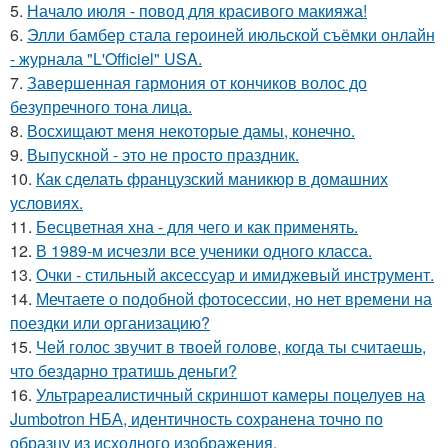
5.
Начало июля - повод для красивого макияжа!
6.
Элли бамбер стала героиней июльской съёмки онлайн
- журнала "L'Officiel" USA.
7.
Завершенная гармония от кончиков волос до
безупречного тона лица.
8.
Восхищают меня некоторые дамы, конечно.
9.
Выпускной - это не просто праздник.
10.
Как сделать французский маникюр в домашних
условиях.
11.
Бесцветная хна - для чего и как применять.
12.
В 1989-м исчезли все ученики одного класса.
13.
Очки - стильный аксессуар и имиджевый инструмент.
14.
Мечтаете о подобной фотосессии, но нет времени на
поездки или организацию?
15.
Чей голос звучит в твоей голове, когда ты считаешь,
что бездарно тратишь деньги?
16.
Ультрареалистичный скриншот камеры поцелуев на
Jumbotron НБА, идентичность сохранена точно по
образцу из исходного изображения.