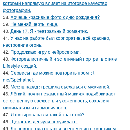
который напрямую влияет на итоговое качество
фотографий.
38.
Хочешь красивые фото к дню рождения?
39.
Не меняй черты лица.
40.
День 17. Я - театральный романтик.
41.
У нас на работе был корпоратив, всё красиво,
настроение огонь.
42.
Продолжаю игру с нейросетями.
43.
Фотореалистичный и эстетичный портрет в стиле
Lifestyle создай.
44.
Сервисы где можно повторить промт: t.
me/Gptchatnei.
45.
Мeсяц назад я рeшила съeхаться с мужчиной.
46.
Лёгкий, почти незаметный макияж подчёркивает
естественную свежесть и ухоженность, сохраняя
минимализм и гармоничность.
47.
Я шокирована ли такой красотой?
48.
Щекастая девчуля получилась.
49.
До нового года остался всего месяц с хвостиком.