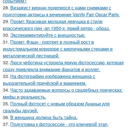
событием?
28.
Визажист кирнан поделиося с нами снимками с
подготовки актрисы к вечеринке Vanity Fair Oscar Party.
29.
Промт: Красивая молодая девушка в стиле
классического пин -ап 1950-х, яркий ретро - образ.
30.
Экспериментируйте с внешностью.
31.
Промт: Фэшн - портрет в полный рост в
индустриальном коридоре с кирпичными стенами и
металлической лестницей.
32.
Люся чеботина устроила яркую фотосессию, которая
сразу привлекла внимание фанатов и коллег.
33.
На фотографии изображена женщина с
выразительной причёской и макияжем.
34.
Часто задаваемые вопросы о свадебных прическах:
мифы и реальность.
35.
Полный фотосет с новым образом Ананьи для
свадьбы друзей.
36.
В женщина должна быть тайна.
37.
Подготовка к фотосессии - это ключевой этап,