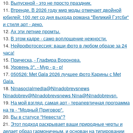
10.
Выпускной - это не просто праздник.
11.
Втренде. В 2026 году мир моды отмечает двойной
юбилей: 100 лет со дня выхода романа "Великий Гэтсби"
и стиля арт - деко.
12.
Ах эти летние промты.
13.
В этом кадре - само воплощение нежности.
14.
Нейрофотосессия: ваши фото в любом образе за 24
часа!
15.
Прическа, - Глафира Воронова.
16.
Уровень 3*. - Мур - р - р!
17.
050526: Met Gala 2026 лучшее фото Карины с Met
Gala.
18.
Ninasocialmedia@Ninadobrevsnews
Ninadobrev@Ninadobrevsnews Nina@Ninadobrevsn.
19.
На мой взгляд, самая арт - терапевтичная программа
на тв - "Модный Приговор".
20.
Вы в статусе "Невеста"?
21.
Этот подход раскрывает ваши природные черты и
делает образ гармоничным, и основан на типировании