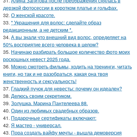
31.
Алина Загитова после преображения снялась в
дерзкой фотосессии в коротком платье и гольфах.
32.
О женской красоте.
33.
* Украшения для волос: сделайте образ
редакционным, а не детским *.
34.
А вы знали что внешний вид волос, определяет на
50% восприятие всего человека в целом?
35.
Начинаю разбирать большое количество фото моих
роскошных невест 2025 года.
36.
Можно смотреть фильмы, ходить на тренинги, читать
книги, но так и не разобраться, какая она твоя
женственность и сексуальность!
37.
Гладкий пучок для невесты: почему он идеален?
38.
Делюсь своим секретиком.
39.
Золушка. Марина Пантелеева 88.
40.
Один из любимых свадебных образов.
41.
Подарочные сертификаты включают:
42.
Я мастер - универсал.
43.
Пора создать вайфу мечты - вышла демоверсия