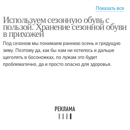
Показать все
Используем сезонную обувь с
Шкаф для обуви
Сезонная гарантия
пользой. Хранение сезонной обуви
в прихожей
Под сезоном мы понимаем раннюю осень и грядущую
зиму. Поэтому да, как бы нам ни хотелось и дальше
Сезон на обувь
Гарантия на обувь
щеголять в босоножках, по лужам это будет
проблематично, да и просто опасно для здоровья.
Срок на сезонную
Гарантии на обувь
обувь
Обувь в разных
магазинах