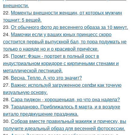
внешности.
22.
Моменты внешности женщин, от которых мужчин
тошнит: 5 вещей.
23.
От обычного фото до весеннего образа за 10 минут.
24.
Мамочки если у ваших юных принцесс скоро
состоится первый выпускной бал, то пора подумать не
только о наряде но и о красивой причёске.
25.
Промт: Фэшн - портрет в полный рост в
индустриальном коридоре с кирпичными стенами и
металлической лестницей.
26.
Весна. Тепло. А что это значит?
27.
Важно: используй загруженное селфи как точную
визуальную основу.
28.
Сара пиджон - хорошенькая, но что она надела?
29.
Тараданово. Приближалось 8 марта, и в воздухе
витало предвкушение праздника.
30.
Собрав вместе правильный макияж и прическу, вы
получите идеальный образ для весенней фотосессии.