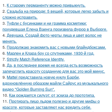
1.
К старому перманенту можно привыкнуть.
2.
Свадьба на природе: 5 вещей, которые легко забыть и
сложно исправить.
3.
Туфли с бусинками и ни грамма косметики:
похудевшая Елена Ваенга произвела фурор в Выборге.
4.
Девушка. Создай фото черты лица и цвет волос не
менять.
5.
Продолжаю знакомить вас с новыми блайндбоксами.
6.
Марлен и Клара боу со спутниками, 1930-й год.
7.
Strictly Match Reference Identity.
8.
Да, в последнее время не всегда есть возможность
запечатлить красоту созданную для вас это мой минус.
9.
Mattel представила новую куклу Барби,
вдохновлённую образом майли Сайрус из музыкального
видео "Golden Burning Sun".
10.
Как рождается силуэт: от эскиза до прототипа.
11.
Протирать лицо льдом полезно и другие мифы о
красоте, которые заставляют нас вредить себе.