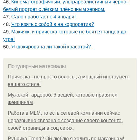
46.
Кинематографичный, ультрареалистичный чёрно-
белый портрет с лёгким плёночным зерном.
47.
Салон работает с 4 января!
48.
Что взять с собой в на корпоратив?
49.
Макияж, и прическа которые не боятся танцев до
утра!
50.
Я шокирована ли такой красотой?
Популярные материалы
Прическа - не просто волосы, а мощный инструмент
вашего стиля!
Мужской гардероб: 6 вещей, которые нравятся
женщинам
Работа в MLM, то есть сетевой компании сейчас
неразрывно связана с создание своего контента,
своей страницы в соц сетях.
Рубрика Trend? Ой люблю я ходить по магазинам!