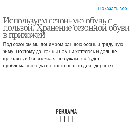
Показать все
Используем сезонную обувь с
Банкетка для обуви
Шкаф для обуви
пользой. Хранение сезонной обуви
в прихожей
Под сезоном мы понимаем раннюю осень и грядущую
зиму. Поэтому да, как бы нам ни хотелось и дальше
Зимний сезон
Гарантия на обувь
щеголять в босоножках, по лужам это будет
проблематично, да и просто опасно для здоровья.
Срок на сезонную
Гарантии на обувь
обувь
Обувь в разных
магазинах