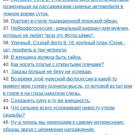
позирующая на пассажирском сиденье автомобиля в
темное время суток.
36.
Портрет в стиле традиционной японской ойран.
37.
Нейрофотосессия - идеальный вариант для мужчин,
которые не любят "всю эту Фотосъёмку".
38.
Уличный. Создай фото 9: 16: крупный план (Close -
up), профиль в три четверти.
39.
В женщина должна быть тайна.
40.
Как носить платье с открытыми плечами?
41.
Заказы больше не беру не успеваю.
42.
Во время этой чудесной фотосессии в какой-то
момент мою голову осенила мысль, от которой встал ком
в горле и на глаза накатили слезы.
43.
Сохранить одну и ту же внешность:
44.
Что сильнее всего успокаивает невесту утром
свадьбы?
45.
Ну а теперь мы переходим к самому интересному:
образы звезд с церемонии награждения.