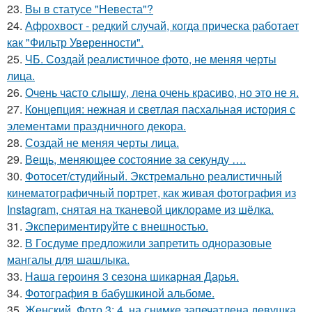
23.
Вы в статусе "Невеста"?
24.
Афрохвост - редкий случай, когда прическа работает
как "Фильтр Уверенности".
25.
ЧБ. Создай реалистичное фото, не меняя черты
лица.
26.
Очень часто слышу, лена очень красиво, но это не я.
27.
Концепция: нежная и светлая пасхальная история с
элементами праздничного декора.
28.
Создай не меняя черты лица.
29.
Вещь, меняющее состояние за секунду ….
30.
Фотосет/студийный. Экстремально реалистичный
кинематографичный портрет, как живая фотография из
Instagram, снятая на тканевой циклораме из шёлка.
31.
Экспериментируйте с внешностью.
32.
В Госдуме предложили запретить одноразовые
мангалы для шашлыка.
33.
Наша героиня 3 сезона шикарная Дарья.
34.
Фотография в бабушкиной альбоме.
35.
Женский. Фото 3: 4. на снимке запечатлена девушка,