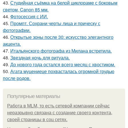
43.
Студийная съёмка на белой циклораме с боковым
светом, Canon 85 мм.
44.
Фотосессия с ИИ.
45.
Промпт. Сохрани черты лица и прическу с
фотографии.
46.
Открытые зоны после 30: искусство элегантного
акцента.
47.
Итальянского фотографа из Милана встретила.
48.
Звездная ночь для ритуала.
49.
До нового года остался всего месяц с хвостиком.
50.
Агата муцениеце похвасталась огромной грудью
после родов.
Популярные материалы
Работа в MLM, то есть сетевой компании сейчас
неразрывно связана с создание своего контента,
своей страницы в соц сетях.