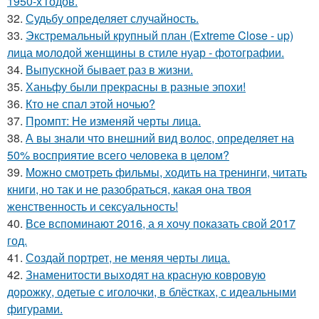
1950-х годов.
32.
Судьбу определяет случайность.
33.
Экстремальный крупный план (Extreme Close - up)
лица молодой женщины в стиле нуар - фотографии.
34.
Выпускной бывает раз в жизни.
35.
Ханьфу были прекрасны в разные эпохи!
36.
Кто не спал этой ночью?
37.
Промпт: Не изменяй черты лица.
38.
А вы знали что внешний вид волос, определяет на
50% восприятие всего человека в целом?
39.
Можно смотреть фильмы, ходить на тренинги, читать
книги, но так и не разобраться, какая она твоя
женственность и сексуальность!
40.
Все вспоминают 2016, а я хочу показать свой 2017
год.
41.
Создай портрет, не меняя черты лица.
42.
Знаменитости выходят на красную ковровую
дорожку, одетые с иголочки, в блёстках, с идеальными
фигурами.