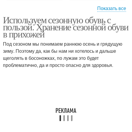
Показать все
Используем сезонную обувь с
Банкетка для обуви
Шкаф для обуви
пользой. Хранение сезонной обуви
в прихожей
Под сезоном мы понимаем раннюю осень и грядущую
зиму. Поэтому да, как бы нам ни хотелось и дальше
Сезонная гарантия
Гарантийные сроки
щеголять в босоножках, по лужам это будет
проблематично, да и просто опасно для здоровья.
Сезон на обувь
Гарантия на обувь
Гарантии на обувь
Гарантийный срок