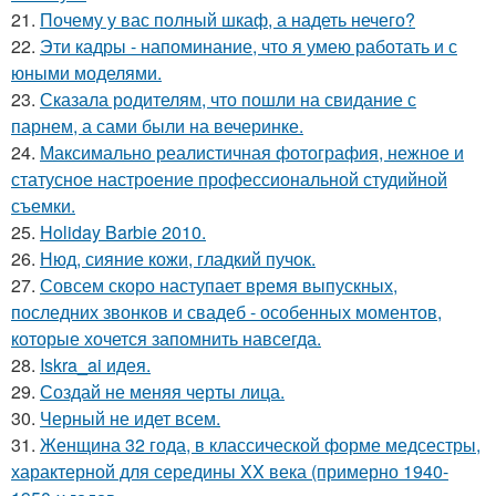
21.
Почему у вас полный шкаф, а надеть нечего?
22.
Эти кадры - напоминание, что я умею работать и с
юными моделями.
23.
Сказала родителям, что пошли на свидание с
парнем, а сами были на вечеринке.
24.
Максимально реалистичная фотография, нежное и
статусное настроение профессиональной студийной
съемки.
25.
Holiday Barbie 2010.
26.
Нюд, сияние кожи, гладкий пучок.
27.
Совсем скоро наступает время выпускных,
последних звонков и свадеб - особенных моментов,
которые хочется запомнить навсегда.
28.
Iskra_ai идея.
29.
Создай не меняя черты лица.
30.
Черный не идет всем.
31.
Женщина 32 года, в классической форме медсестры,
характерной для середины XX века (примерно 1940-