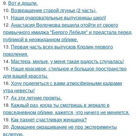
9.
Вот и дошли.
10.
Возвращение старой лгуньи (2 часть).
11.
Наши очаровательные выпускницы школ!
12.
Анастасия Волочкова решила отойти от своего
привычного имиджа "Белого Лебедя" и предстала перед
публикой в неожиданном облике.
13.
Первая часть всех выпусков Клодин первого
поколения.
14.
Мастера, милые, у меня такая радость случалась!
15.
Наше красивое, стильное и большое пространство
для вашей красоты.
16.
Хочу поделиться с вами атмосферными кадрами
утра невесты!
17.
Ах эти летние промты.
18.
Каждый раз, когда ты смотришь в зеркало в
повседневном облике, кажется, что ничего не меняется.
19.
Как пахнет счастливая женщина?
20.
Домашнее окрашивание не про эксперименты
вслепую.