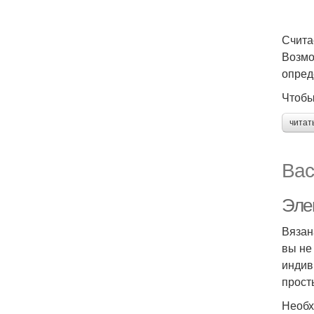
Счита
Возмо
опред
Чтобы
читат
Вас
Эле
Вязан
вы не
индив
прост
Необх