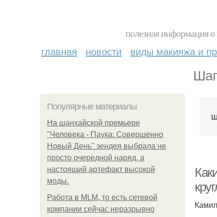
полезная информация о 
главная
новости
виды макияжа и пр
Шап
Популярные материалы
Ш
На шанхайской премьере
"Человека - Паука: Совершенно
Новый День" зендея выбрала не
просто очередной наряд, а
настоящий артефакт высокой
Как
моды.
круг
Работа в MLM, то есть сетевой
Камил
компании сейчас неразрывно