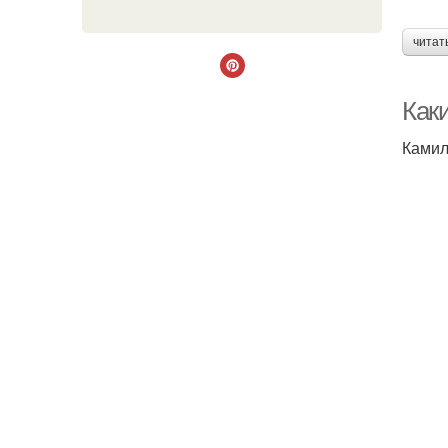
читат
Как
Камил