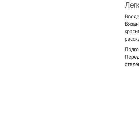
Лег
Введ
Вязан
краси
расск
Подго
Перед
отвле