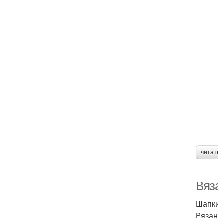
читат
Вяз
Шапки
Вязан