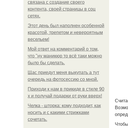
связана с создание своего
контента, своей страницы в соц
сетях.
Этот день был наполнен особенной
красотой, трепетом и невероятным
весельем!
Мой ответ на комментарий о том,
что "ну маникюр то всё таки можно
было бы сделать.
Щас приедут меня выкупать а тут
очередь на фотосессию со мной.
Приходи к нам в прикиде в стиле 90
х и получай подарки от руки вверх!
Счита
Челка - шторка: кому подходит, как
Возмо
носить и с какими стрижками
опред
сочетать.
Чтобы