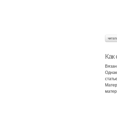
читат
Как
Вязан
Однак
стать
Матер
матер