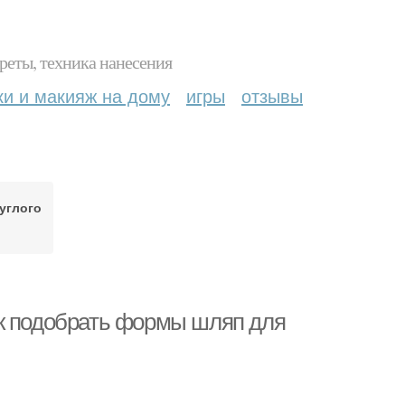
реты, техника нанесения
ки и макияж на дому
игры
отзывы
углого
ак подобрать формы шляп для