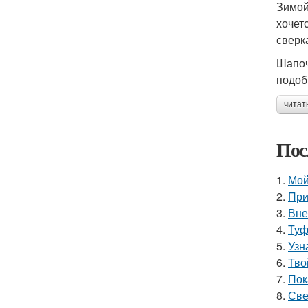
Зимой
хочет
сверк
Шапоч
подоб
читат
Пос
1.
Мой
2.
При
3.
Вне
4.
Туф
5.
Узн
6.
Тво
7.
Пок
8.
Све