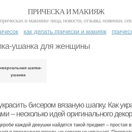
ПРИЧЕСКА И МАКИЯЖ
прическах и макияже лица, новости, отзывы, новинки, сек
ичесок
как делать прически и макияж
причес
ка-ушанка для женщины
иверсальная шапка-
ушанка
 украсить бисером вязаную шапку. Как ук
ами – несколько идей оригинального деко
деробе каждой девушки найдется такой предмет – простая в
вает в прохладную погоду, но совсем не украшает. Преврат