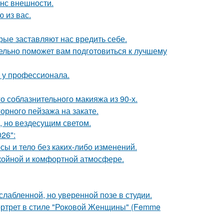
нс внешности.
 из вас.
рые заставляют нас вредить себе.
ельно поможет вам подготовиться к лучшему
у у профессионала.
о соблазнительного макияжа из 90-х.
рного пейзажа на закате.
, но вездесущим светом.
26":
осы и тело без каких-либо изменений.
окойной и комфортной атмосфере.
лабленной, но уверенной позе в студии.
портрет в стиле "Роковой Женщины" (Femme