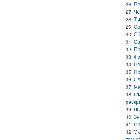
26.
Пе
27.
Че
28.
Ты
29.
Со
30.
Об
31.
Св
32.
Пр
33.
Фо
34.
По
35.
Пр
36.
Сл
37.
Ма
38.
Гл
раскр
39.
Вы
40.
Зн
41.
Пр
42.
Эк
ткане