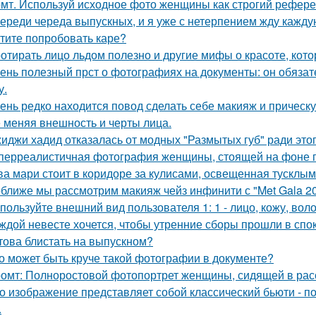
мт. Используй исходное фото женщины как строгий рефере
ереди череда выпускных, и я уже с нетерпением жду каждую
тите попробовать каре?
отирать лицо льдом полезно и другие мифы о красоте, кото
ень полезный прст о фотографиях на документы: он обязат
у.
ень редко находится повод сделать себе макияж и прическ
 меняя внешность и черты лица.
иджи хадид отказалась от модных "Размытых губ" ради этог
перреалистичная фотография женщины, стоящей на фоне го
ва мари стоит в коридоре за кулисами, освещенная тусклым
ближе мы рассмотрим макияж чейз инфинити с "Met Gala 20
пользуйте внешний вид пользователя 1: 1 - лицо, кожу, вол
ждой невесте хочется, чтобы утренние сборы прошли в сп
това блистать на выпускном?
о может быть круче такой фотографии в документе?
омт: Полноростовой фотопортрет женщины, сидящей в расс
о изображение представляет собой классический бьюти - 
.