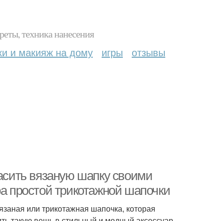
реты, техника нанесения
ки и макияж на дому
игры
отзывы
расить вязаную шапку своими
ра простой трикотажной шапочки
язаная или трикотажная шапочка, которая
ить такую вещь в стильный и модный аксессуар,