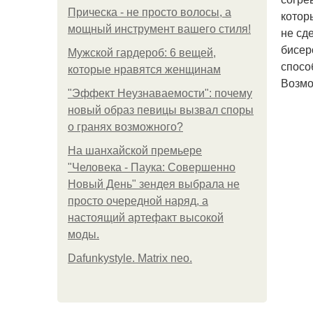
Прическа - не просто волосы, а
котор
мощный инструмент вашего стиля!
не сд
бисер
Мужской гардероб: 6 вещей,
спосо
которые нравятся женщинам
Возмо
"Эффект Неузнаваемости": почему
новый образ певицы вызвал споры
о гранях возможного?
На шанхайской премьере
"Человека - Паука: Совершенно
Новый День" зендея выбрала не
просто очередной наряд, а
настоящий артефакт высокой
моды.
Dafunkystyle. Matrix neo.