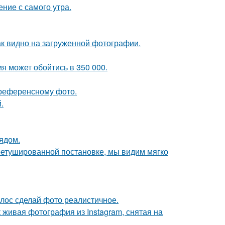
ние с самого утра.
ак видно на загруженной фотографии.
я может обойтись в 350 000.
референсному фото.
.
ядом.
ретушированной постановке, мы видим мягко
лос сделай фото реалистичное.
живая фотография из Instagram, снятая на