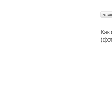
читат
Как
(фо