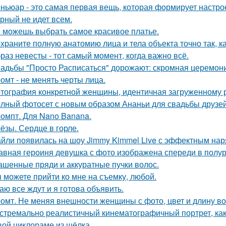
ньюар - это самая первая вещь, которая формирует настрое
рный не идет всем.
 можешь выбрать самое красивое платье.
храните полную анатомию лица и тела объекта точно так, к
раз невесты - тот самый момент, когда важно всё.
адьбы "Просто Расписаться" дорожают: скромная церемони
омт - не менять черты лица.
тография конкретной женщины, идентичная загруженному 
лный фотосет с новым образом Ананьи для свадьбы друзей
омпт. Для Nano Banana.
ёзы. Сердце в горле.
йли появилась на шоу Jimmy Kimmel Live с эффектным нар
авная героиня девушка с фото изображена спереди в полу
ашенные пряди и аккуратные пучки волос.
 можете прийти ко мне на съемку, любой.
аю все ждут и я готова объявить.
омт. Не меняя внешности женщины с фото, цвет и длину во
стремально реалистичный кинематографичный портрет, как 
вой циклораме из шёлка.