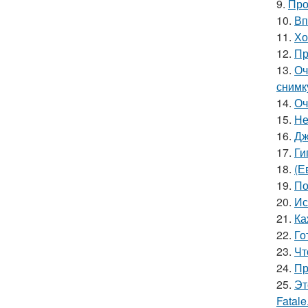
9.
Про
10.
Вп
11.
Хо
12.
Пр
13.
Оч
снимк
14.
Оч
15.
Не
16.
Дж
17.
Ги
18.
(Е
19.
По
20.
Ис
21.
Ка
22.
Го
23.
Чт
24.
Пр
25.
Эт
Fatale