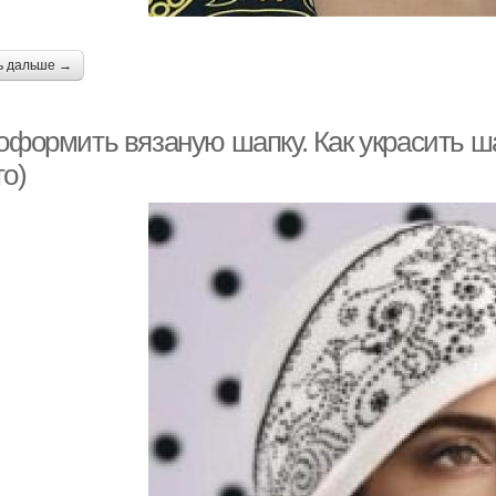
ь дальше →
 оформить вязаную шапку. Как украсить 
то)