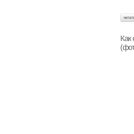
читат
Как
(фо