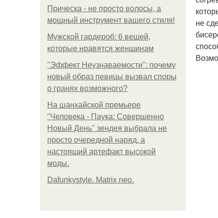
Прическа - не просто волосы, а
котор
мощный инструмент вашего стиля!
не сд
бисер
Мужской гардероб: 6 вещей,
спосо
которые нравятся женщинам
Возмо
"Эффект Неузнаваемости": почему
новый образ певицы вызвал споры
о гранях возможного?
На шанхайской премьере
"Человека - Паука: Совершенно
Новый День" зендея выбрала не
просто очередной наряд, а
настоящий артефакт высокой
моды.
Dafunkystyle. Matrix neo.