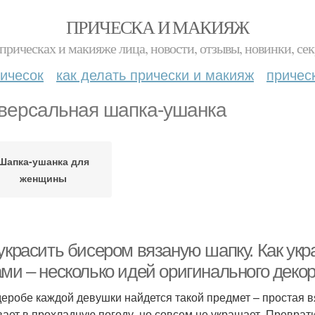
ПРИЧЕСКА И МАКИЯЖ
прическах и макияже лица, новости, отзывы, новинки, сек
ичесок
как делать прически и макияж
причес
версальная шапка-ушанка
Шапка-ушанка для
женщины
 украсить бисером вязаную шапку. Как ук
ами – несколько идей оригинального деко
деробе каждой девушки найдется такой предмет – простая в
вает в прохладную погоду, но совсем не украшает. Преврат