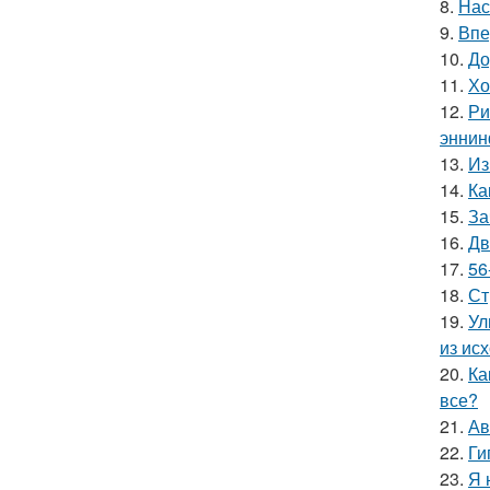
8.
Нас
9.
Впе
10.
До
11.
Хо
12.
Ри
эннин
13.
Из
14.
Ка
15.
За
16.
Дв
17.
56
18.
Ст
19.
Ул
из ис
20.
Ка
все?
21.
Ав
22.
Ги
23.
Я 