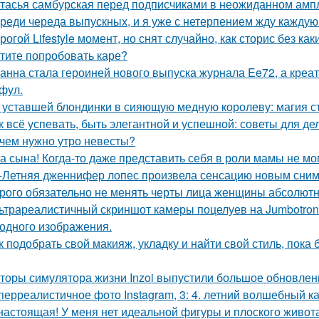
тасья самбурская перед подписчиками в неожиданном ампл
реди череда выпускных, и я уже с нетерпением жду каждую 
рогой Lifestyle момент, но снят случайно, как сторис без как
тите попробовать каре?
анна стала героиней нового выпуска журнала Ee72, а кре
фул.
 уставшей блондинки в сияющую медную королеву: магия с
к всё успевать, быть элегантной и успешной: советы для д
чем нужно утро невесты?
а сына! Когда-то даже представить себя в роли мамы не мог
-Летняя дженнифер лопес произвела сенсацию новым сним
рого обязательно не менять черты лица женщины абсолютн
ьтрареалистичный скриншот камеры поцелуев на Jumbotron
ходного изображения.
к подобрать свой макияж, укладку и найти свой стиль, пока 
торы симулятора жизни Inzoi выпустили большое обновление
перреалистичное фото Instagram, 3: 4. летний волшебный ка
настоящая! У меня нет идеальной фигуры и плоского живота