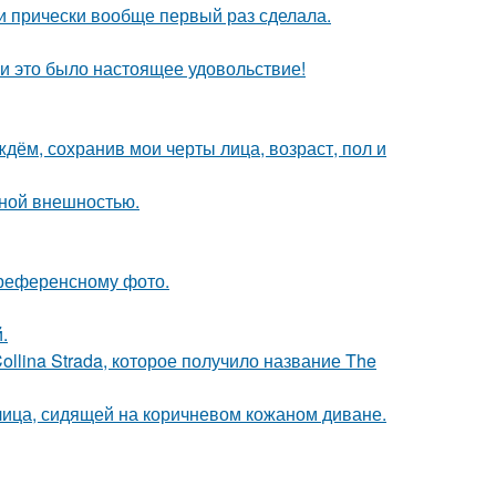
ти прически вообще первый раз сделала.
и это было настоящее удовольствие!
дём, сохранив мои черты лица, возраст, пол и
ной внешностью.
референсному фото.
.
llina Strada, которое получило название The
ица, сидящей на коричневом кожаном диване.