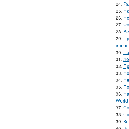
24.
Ра
25.
Ню
26.
Не
27.
Фо
28.
Ве
29.
Пр
внешн
30.
На
31.
Лe
32.
Пр
33.
Фо
34.
Не
35.
По
36.
На
World 
37.
Со
38.
Со
39.
Зн
40.
Вс