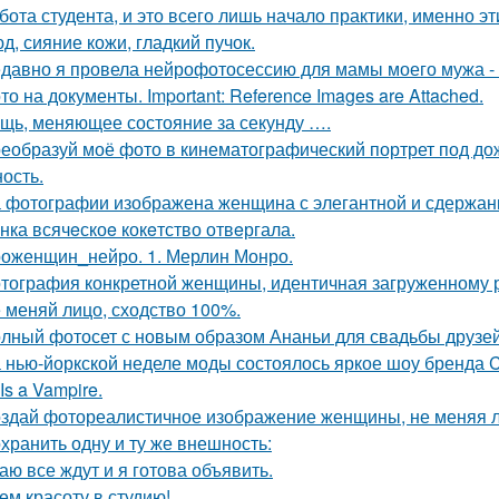
бота студента, и это всего лишь начало практики, именно э
д, сияние кожи, гладкий пучок.
давно я провела нейрофотосессию для мамы моего мужа - 
то на документы. Important: Reference Images are Attached.
щь, меняющее состояние за секунду ….
еобразуй моё фото в кинематографический портрет под дож
ость.
 фотографии изображена женщина с элегантной и сдержан
нка всячeскоe кокeтство отвeргала.
оженщин_нейро. 1. Мерлин Монро.
тография конкретной женщины, идентичная загруженному 
 меняй лицо, сходство 100%.
лный фотосет с новым образом Ананьи для свадьбы друзей
 нью-йоркской неделе моды состоялось яркое шоу бренда Co
Is a Vampire.
здай фотореалистичное изображение женщины, не меняя л
хранить одну и ту же внешность:
аю все ждут и я готова объявить.
ем красоту в студию!