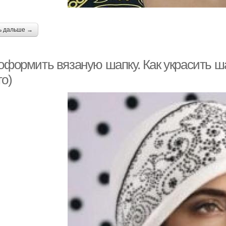
ь дальше →
 оформить вязаную шапку. Как украсить 
то)