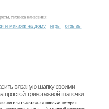
реты, техника нанесения
ки и макияж на дому
игры
отзывы
расить вязаную шапку своими
ра простой трикотажной шапочки
язаная или трикотажная шапочка, которая
ить такую вещь в стильный и модный аксессуар,