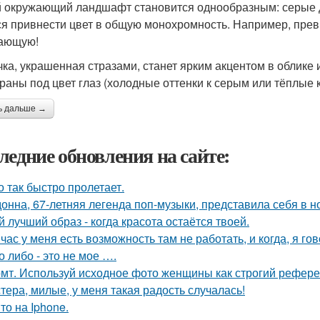
 окружающий ландшафт становится однообразным: серые д
ся привнести цвет в общую монохромность. Например, пре
ающую!
ка, украшенная стразами, станет ярким акцентом в облике 
раны под цвет глаз (холодные оттенки к серым или тёплые к
ь дальше →
ледние обновления на сайте:
о так быстро пролетает.
онна, 67-летняя легенда поп-музыки, представила себя в 
й лучший образ - когда красота остаётся твоей.
час у меня есть возможность там не работать, и когда, я гов
о либо - это не мое ….
мт. Используй исходное фото женщины как строгий рефере
тера, милые, у меня такая радость случалась!
то на Iphone.