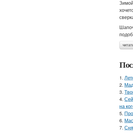
Зимой
хочет
сверк
Шапоч
подоб
читат
Пос
1.
Лет
2.
Мад
3.
Тво
4.
Сей
на ког
5.
Про
6.
Мас
7.
Сня