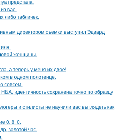
уа предстала.
из вас.
их либо табличек.
ативным директором съемки выступил Эдвард
тиля!
еловой женщины.
ла, а теперь у меня их двое!
ком в одном полотенце.
о совсем.
 НБА, идентичность сохранена точно по образцу
блогеры и стилисты не научили вас выглядеть как
 0. 8. 0.
др, золотой час.
.