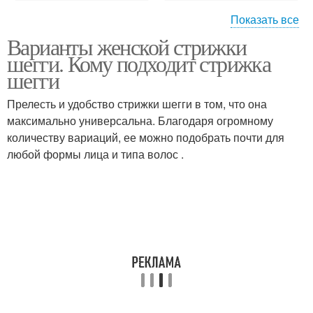
Показать все
Варианты женской стрижки
Шегги на тонкие
Шегги без укладки
шегги. Кому подходит стрижка
волосы
шегги
Прелесть и удобство стрижки шегги в том, что она
Шегги на короткие
максимально универсальна. Благодаря огромному
Шегги для тонких волос
волосы
количеству вариаций, ее можно подобрать почти для
любой формы лица и типа волос .
Шегги на длинные
Шегги на прямые
волосы
Волосы без укладки
Шегги от каскада