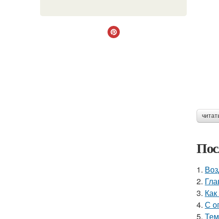
читат
Пос
1.
Воз
2.
Гла
3.
Как
4.
С о
5.
Тем