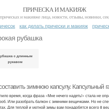
ПРИЧЕСКА И МАКИЯЖ
прическах и макияже лица, новости, отзывы, новинки, сек
ичесок
как делать прически и макияж
причес
окая рубашка
убашка с длинным
рукавом
 составить зимнюю капсулу. Капсульный г
пило время, когда фраза «Мне нечего надеть!» стала не о
роб. Или разобрать балкон с зимними вещичками. Но не сп
тах. Для теплой и уютной зимы вам понадобятся всего 8 ве