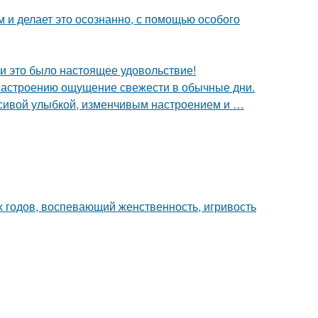
м и делает это осознанно, с помощью особого
и это было настоящее удовольствие!
 настроению ощущение свежести в обычные дни.
расивой улыбкой, изменчивым настроением и …
0-х годов, воспевающий женственность, игривость