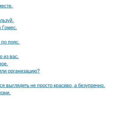
месте.
льзуй.
 Гомес.
по пояс.
 из вас.
рое.
 или организацию?
ся выглядеть не просто красиво, а безупречно.
изни.