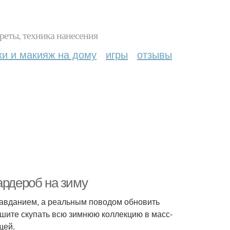
реты, техника нанесения
ки и макияж на дому
игры
отзывы
ардероб на зиму
правданием, а реальным поводом обновить
ешите скупать всю зимнюю коллекцию в масс-
щей.