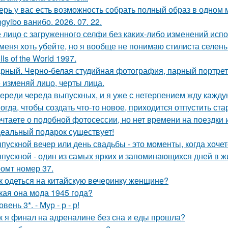
ерь у вас есть возможность собрать полный образ в одном 
gyibo ванибо. 2026. 07. 22.
 лицо с загруженного селфи без каких-либо изменений испо
меня хоть убейте, но я вообще не понимаю стилиста селены
lls of the World 1997.
рный. Черно-белая студийная фотография, парный портрет 
 изменяй лицо, черты лица.
ереди череда выпускных, и я уже с нетерпением жду каждую
огда, чтобы создать что-то новое, приходится отпустить ста
чтаете о подобной фотосессии, но нет времени на поездки
еальный подарок существует!
пускной вечер или день свадьбы - это моменты, когда хочет
пускной - один из самых ярких и запоминающихся дней в ж
омт номер 37.
к одеться на китайскую вечеринку женщине?
кая она мода 1945 года?
овень 3*. - Мур - р - р!
к я финал на адреналине без сна и еды прошла?