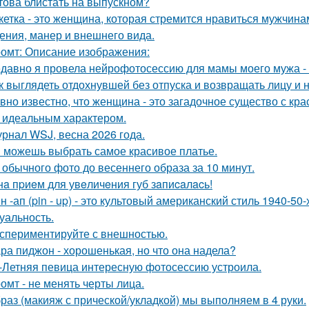
това блистать на выпускном?
кетка - это женщина, которая стремится нравиться мужчина
ения, манер и внешнего вида.
омт: Описание изображения:
давно я провела нейрофотосессию для мамы моего мужа - 
к выглядеть отдохнувшей без отпуска и возвращать лицу и
вно известно, что женщина - это загадочное существо с к
, идеальным характером.
рнал WSJ, весна 2026 года.
 можешь выбрать самое красивое платье.
 обычного фото до весеннего образа за 10 минут.
нa пpиeм для увeличeния губ зaпиcaлacь!
н -ап (pin - up) - это культовый американский стиль 1940-5
суальность.
спериментируйте с внешностью.
ра пиджон - хорошенькая, но что она надела?
-Летняя певица интересную фотосессию устроила.
омт - не менять черты лица.
раз (макияж с прической/укладкой) мы выполняем в 4 руки.