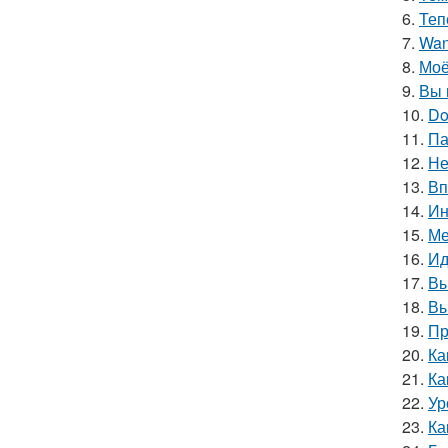
6.
Теп
7.
Wan
8.
Моё
9.
Вы 
10.
Do
11.
Па
12.
Не
13.
Вп
14.
Ин
15.
Ме
16.
Ид
17.
Вы
18.
Вы
19.
Пр
20.
Ка
21.
Ка
22.
Ур
23.
Ка