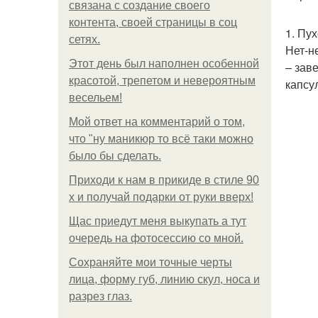
связана с создание своего
контента, своей страницы в соц
1. Пу
сетях.
Нет-н
Этот день был наполнен особенной
– зав
красотой, трепетом и невероятным
капсу
весельем!
Мой ответ на комментарий о том,
что "ну маникюр то всё таки можно
было бы сделать.
Приходи к нам в прикиде в стиле 90
х и получай подарки от руки вверх!
Щас приедут меня выкупать а тут
очередь на фотосессию со мной.
Сохраняйте мои точные черты
лица, форму губ, линию скул, носа и
разрез глаз.