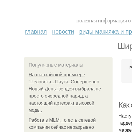
полезная информация о 
главная
новости
виды макияжа и пр
Шир
Популярные материалы
Р
На шанхайской премьере
"Человека - Паука: Совершенно
Новый День" зендея выбрала не
просто очередной наряд, а
настоящий артефакт высокой
Как
моды.
Насту
Работа в MLM, то есть сетевой
гарде
компании сейчас неразрывно
марке