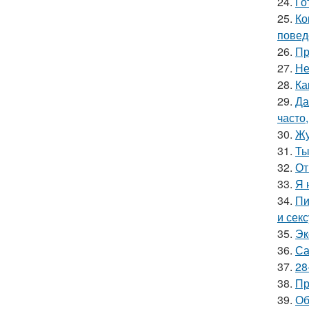
24.
Го
25.
Ко
повед
26.
Пр
27.
Не
28.
Ка
29.
Да
часто
30.
Жу
31.
Ты
32.
От
33.
Я 
34.
Пи
и сек
35.
Эк
36.
Са
37.
28
38.
Пр
39.
Об