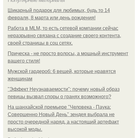
Популярные материалы
Шикарный подарок для любимых, будь то 14
февраля, 8 марта или день рождения!
Работа в MLM, то есть сетевой компании сейчас
неразрывно связана с создание своего контента,
своей страницы в соц сетях.
Прическа - не просто волосы, а мощный инструмент
вашего стиля!
Мужской гардероб: 6 вещей, которые нравятся
женщинам
"Эффект Неузнаваемости": почему новый образ
певицы вызвал споры о гранях возможного?
На шанхайской премьере "Человека - Паука:
Совершенно Новый День" зендея выбрала не
просто очередной наряд, а настоящий артефакт
высокой моды.