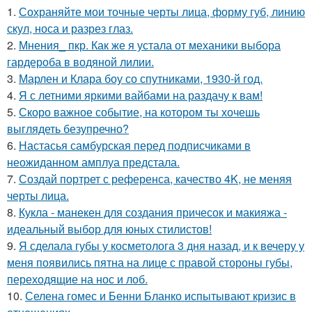
1.
Сохраняйте мои точные черты лица, форму губ, линию
скул, носа и разрез глаз.
2.
Мнения_ пкр. Как же я устала от механики выбора
гардероба в водяной лилии.
3.
Марлен и Клара боу со спутниками, 1930-й год.
4.
Я с летними яркими вайбами на раздачу к вам!
5.
Скоро важное событие, на котором ты хочешь
выглядеть безупречно?
6.
Настасья самбурская перед подписчиками в
неожиданном амплуа предстала.
7.
Создай портрет с референса, качество 4K, не меняя
черты лица.
8.
Кукла - манекен для создания причесок и макияжа -
идеальный выбор для юных стилистов!
9.
Я сделала губы у косметолога 3 дня назад, и к вечеру у
меня появились пятна на лице с правой стороны губы,
переходящие на нос и лоб.
10.
Селена гомес и Бенни Бланко испытывают кризис в