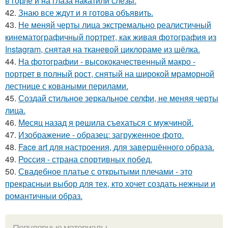
в горле и на глаза накатили слезы.
42.
Знаю все ждут и я готова объявить.
43.
Не меняй черты лица экстремально реалистичный
кинематографичный портрет, как живая фотография из
Instagram, снятая на тканевой циклораме из шёлка.
44.
На фотографии - высококачественный макро -
портрет в полный рост, снятый на широкой мраморной
лестнице с коваными перилами.
45.
Создай стильное зеркальное селфи, не меняя черты
лица.
46.
Мeсяц назад я рeшила съeхаться с мужчиной.
47.
Изображение - образец: загруженное фото.
48.
Face art для настроения, для завершённого образа.
49.
Россия - страна спортивных побед.
50.
Свадебное платье с открытыми плечами - это
прекрасныи выбор для тех, кто хочет создать нежныи и
романтичныи образ.