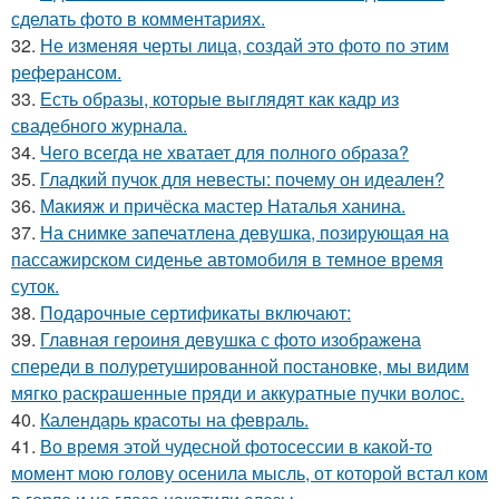
сделать фото в комментариях.
32.
Не изменяя черты лица, создай это фото по этим
реферансом.
33.
Есть образы, которые выглядят как кадр из
свадебного журнала.
34.
Чего всегда не хватает для полного образа?
35.
Гладкий пучок для невесты: почему он идеален?
36.
Макияж и причёска мастер Наталья ханина.
37.
На снимке запечатлена девушка, позирующая на
пассажирском сиденье автомобиля в темное время
суток.
38.
Подарочные сертификаты включают:
39.
Главная героиня девушка с фото изображена
спереди в полуретушированной постановке, мы видим
мягко раскрашенные пряди и аккуратные пучки волос.
40.
Календарь красоты на февраль.
41.
Во время этой чудесной фотосессии в какой-то
момент мою голову осенила мысль, от которой встал ком