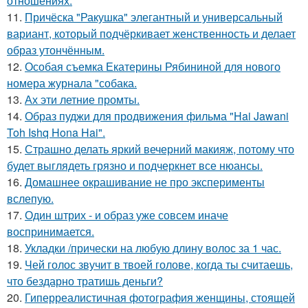
отношениях.
11.
Причёска "Ракушка" элегантный и универсальный
вариант, который подчёркивает женственность и делает
образ утончённым.
12.
Особая съемка Екатерины Рябининой для нового
номера журнала "собака.
13.
Ах эти летние промты.
14.
Образ пуджи для продвижения фильма "Hai Jawani
Toh Ishq Hona Hai".
15.
Страшно делать яркий вечерний макияж, потому что
будет выглядеть грязно и подчеркнет все нюансы.
16.
Домашнее окрашивание не про эксперименты
вслепую.
17.
Один штрих - и образ уже совсем иначе
воспринимается.
18.
Укладки /прически на любую длину волос за 1 час.
19.
Чей голос звучит в твоей голове, когда ты считаешь,
что бездарно тратишь деньги?
20.
Гиперреалистичная фотография женщины, стоящей