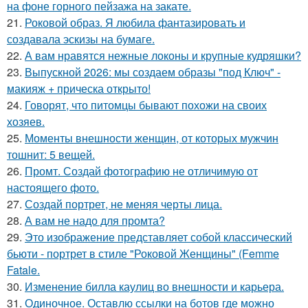
на фоне горного пейзажа на закате.
21.
Роковой образ. Я любила фантазировать и
создавала эскизы на бумаге.
22.
А вам нравятся нежные локоны и крупные кудряшки?
23.
Выпускной 2026: мы создаем образы "под Ключ" -
макияж + прическа открыто!
24.
Говорят, что питомцы бывают похожи на своих
хозяев.
25.
Моменты внешности женщин, от которых мужчин
тошнит: 5 вещей.
26.
Промт. Создай фотографию не отличимую от
настоящего фото.
27.
Создай портрет, не меняя черты лица.
28.
А вам не надо для промта?
29.
Это изображение представляет собой классический
бьюти - портрет в стиле "Роковой Женщины" (Femme
Fatale.
30.
Изменение билла каулиц во внешности и карьера.
31.
Одиночное. Оставлю ссылки на ботов где можно