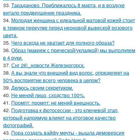
33.
Тараданово. Приближалось 8 марта, и в воздухе
витало предвкушение праздника.
34.
Молодая женщина с идеальной матовой кожей стоит
в темном переулке перед неоновой вывеской розового
цвета.
35.
Чего всегда не хватает для полного образа?
36.
Образ (макияж с прической/укладкой) мы выполняем
в 4 руки.
37.
Снг 26\_новости Железногорск.
38.
А вы знали что внешний вид волос, определяет на
50% восприятие всего человека в целом?
39.
Делюсь своим секретиком.
40.
Не меняй лицо, сходство 100%.
41.
Промпт: промпт: не меняй внешность.
42.
Подготовка к фотосессии - это ключевой этап,
который напрямую влияет на итоговое качество
фотографий.
43.
Пора создать вайфу мечты - вышла демоверсия