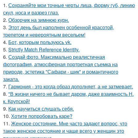
1.
Сохраняйте мои точные черты лица, форму губ, линию
скул, носа и разрез глаз.
2.
Обзорчик на зимнюю курн.
3.
Этот день был наполнен особенной красотой,
трепетом и невероятным весельем!
4.
Бот, которым пользуюсь vk.
5.
Strictly Match Reference Identity.
6.
Создай фото. Максимально реалистичная
фотография, атмосферная портретная съемка на
природе, эстетика "Сафари - шик" и романтичного
заката.
7.
Гармония - это когда образ дополняет, а не затмевает.
8.
"В жизни ничего не бывает даром, даже взаимность Н.
к. Крупской!
9.
Как научиться слушать себя.
10.
Хотите попробовать каре?
11.
Женское состояние. Мне часто задают вопрос, что
такое женское состояние и чаще всего у женщин это