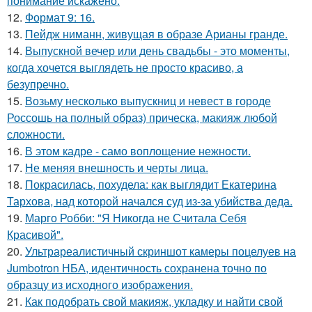
понимание искажено.
12.
Формат 9: 16.
13.
Пейдж ниманн, живущая в образе Арианы гранде.
14.
Выпускной вечер или день свадьбы - это моменты,
когда хочется выглядеть не просто красиво, а
безупречно.
15.
Возьму несколько выпускниц и невест в городе
Россошь на полный образ) прическа, макияж любой
сложности.
16.
В этом кадре - само воплощение нежности.
17.
Не меняя внешность и черты лица.
18.
Покрасилась, похудела: как выглядит Екатерина
Тархова, над которой начался суд из-за убийства деда.
19.
Марго Робби: "Я Никогда не Считала Себя
Красивой".
20.
Ультрареалистичный скриншот камеры поцелуев на
Jumbotron НБА, идентичность сохранена точно по
образцу из исходного изображения.
21.
Как подобрать свой макияж, укладку и найти свой