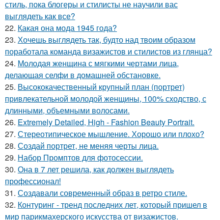
стиль, пока блогеры и стилисты не научили вас
выглядеть как все?
22.
Какая она мода 1945 года?
23.
Хочешь выглядеть так, будто над твоим образом
поработала команда визажистов и стилистов из глянца?
24.
Молодая женщина с мягкими чертами лица,
делающая селфи в домашней обстановке.
25.
Высококачественный крупный план (портрет)
привлекательной молодой женщины, 100% сходство, с
длинными, объемными волосами.
26.
Extremely Detailed, High - Fashion Beauty Portrait.
27.
Стереотипическое мышление. Хорошо или плохо?
28.
Создай портрет, не меняя черты лица.
29.
Набор Промптов для фотосессии.
30.
Она в 7 лет решила, как должен выглядеть
профессионал!
31.
Создавали современный образ в ретро стиле.
32.
Контуринг - тренд последних лет, который пришел в
мир парикмахерского искусства от визажистов.