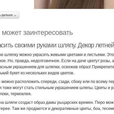
ь дальше →
 может заинтересовать
асить своими руками шляпу. Декор летне
ю шляпку можно украсить живыми цветами и листьями. Это
ное. Но, правда, недолговечное. Если на даче цветут розы, 
асным украшением для шляпки, освежив образ! Прикрепите
ький букет из нескольких видов цветов.
 можно расположить спереди, сзади, сбоку или по всему пе
я тоже могут стать стильным украшением шляпы. Цветы и ра
локи, термоклея.
на шляпе создаст образ дамы рыцарских времен. Перо мож
терее. Там же продаются и декоративные цветы, боа, тесем