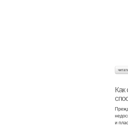
читат
Как
спо
Прежд
недос
и пла