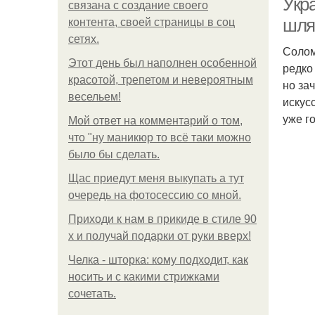
Укр
связана с создание своего
шля
контента, своей страницы в соц
сетях.
Солом
Этот день был наполнен особенной
редко
красотой, трепетом и невероятным
но за
весельем!
искус
уже г
Мой ответ на комментарий о том,
что "ну маникюр то всё таки можно
было бы сделать.
Щас приедут меня выкупать а тут
очередь на фотосессию со мной.
Приходи к нам в прикиде в стиле 90
х и получай подарки от руки вверх!
Челка - шторка: кому подходит, как
носить и с какими стрижками
сочетать.