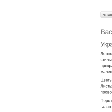
читат
Вас
Укр
Летню
стиль
прекр
мален
Цветы
Листь
прово
Перо 
галан