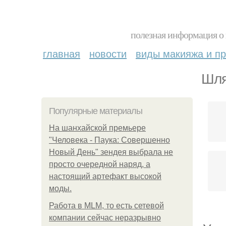
полезная информация о 
главная
новости
виды макияжа и пр
Шля
Популярные материалы
На шанхайской премьере
"Человека - Паука: Совершенно
Новый День" зендея выбрала не
просто очередной наряд, а
настоящий артефакт высокой
моды.
Работа в MLM, то есть сетевой
компании сейчас неразрывно