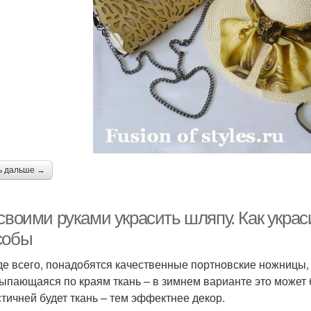
ь дальше →
 своими руками украсить шляпу. Как укра
собы
е всего, понадобятся качественные портновские ножницы, и
ыпающаяся по краям ткань – в зимнем варианте это может 
стичней будет ткань – тем эффектнее декор.