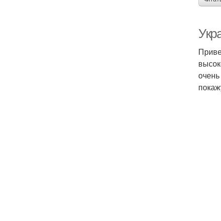
Укр
Приве
высок
очень
покаж