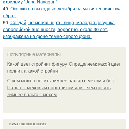
к фильму "Jana Nayagan".
49.
Окошки на выходные декабря на макияж/прическу/
образ:
50.
Создай, не меняя черты лица, молодая девушка
европейской внешности, вероятно, около 30 лет,
изображена на фоне темно-серого фона.
Популярные материалы
Какой цвет стройнит фигуру. Определяем: какой цвет
полнит, а какой стройнит
C чем можно носить зимнее пальто с мехом и без.
Пальто с меховым воротником или с чем носить
зимнее пальто с мехом
© 2026 Прическа и макияж