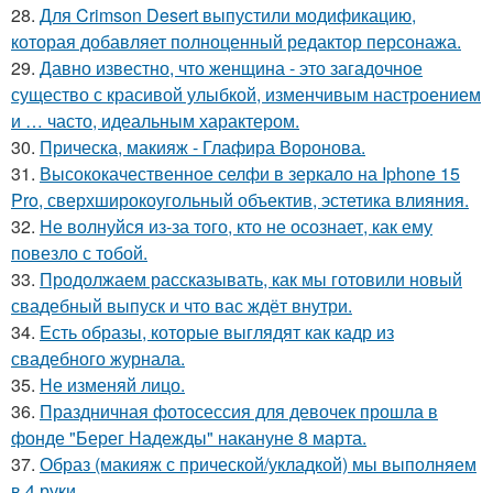
28.
Для Crimson Desert выпустили модификацию,
которая добавляет полноценный редактор персонажа.
29.
Давно известно, что женщина - это загадочное
существо с красивой улыбкой, изменчивым настроением
и … часто, идеальным характером.
30.
Прическа, макияж - Глафира Воронова.
31.
Высококачественное селфи в зеркало на Iphone 15
Pro, сверхширокоугольный объектив, эстетика влияния.
32.
Не волнуйся из-за того, кто не осознает, как ему
повезло с тобой.
33.
Продолжаем рассказывать, как мы готовили новый
свадебный выпуск и что вас ждёт внутри.
34.
Есть образы, которые выглядят как кадр из
свадебного журнала.
35.
Не изменяй лицо.
36.
Праздничная фотосессия для девочек прошла в
фонде "Берег Надежды" накануне 8 марта.
37.
Образ (макияж с прической/укладкой) мы выполняем
в 4 руки.