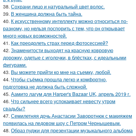
38.
Сохрани лицо и натуральный цвет волос.
39.
В женщина должна быть тайна.
40.
К искусственному интеллекту можно относиться по-
разному, но нельзя поспорить с тем, что он открывает
много новых возможностей.
41.
Как преодолеть страх перед фотосессией?
42.
Знаменитости выходят на красную ковровую
дорожку, одетые с иголочки, в блёстках, с идеальными
фигурами.
43.
Вы можете прийти ко мне на съемку, любой.
44.
Чтобы съёмка прошла легко и комфортно,
подготовка не должна быть сложной.
45.
Аамито лагум для Harper's Bazaar UK, апрель 2019 г.
46.
Что сильнее всего успокаивает невесту утром
свадьбы?
47.
Семилетняя дочь Анастасии Заворотнюк с макияжем
появилась на ледовом шоу с Петром Чернышевым.
48.
Образ пуджи для презентации музыкального альбома