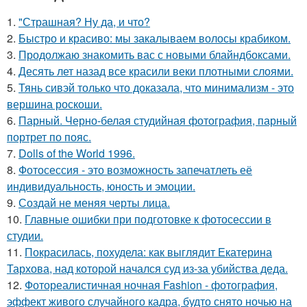
1.
"Страшная? Ну да, и что?
2.
Быстро и красиво: мы закалываем волосы крабиком.
3.
Продолжаю знакомить вас с новыми блайндбоксами.
4.
Десять лет назад все красили веки плотными слоями.
5.
Тянь сивэй только что доказала, что минимализм - это
вершина роскоши.
6.
Парный. Черно-белая студийная фотография, парный
портрет по пояс.
7.
Dolls of the World 1996.
8.
Фотосессия - это возможность запечатлеть её
индивидуальность, юность и эмоции.
9.
Создай не меняя черты лица.
10.
Главные ошибки при подготовке к фотосессии в
студии.
11.
Покрасилась, похудела: как выглядит Екатерина
Тархова, над которой начался суд из-за убийства деда.
12.
Фотореалистичная ночная Fashion - фотография,
эффект живого случайного кадра, будто снято ночью на