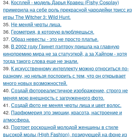
34.
Косплей - модель Дарья Кравец (Fishy Cosplay)
примерила на себе роль прекрасной чародейки трисс из
игры The Witcher 3: Wild Hunt.
35.
Не меняй черты лица.
36.
Геометрия, в которую влюбляешься.
37.
Образ невесты - это не просто платье.
38.
В 2002 году Гвинет пэлтроу пришла на главную
кинопремию мира не за статуэткой, а за Хайпом - хотя
тогда такого слова еще не знали.
39.
К искусственному интеллекту можно относиться по-
разному, но нельзя поспорить с тем, что он открывает
много новых возможностей.
40.
Создай фотореалистичное изображение, строго не
меняя мою внешность с загруженного фото.
41.
Создай фото не меняя черты лица и цвет волос.
42.
Парфюмерия это эмоции, красота, настроение и
атмосфера.
43.
Портрет роскошной молодой женщины в стиле
высокой моды (High Fashion), позирующей на фоне из