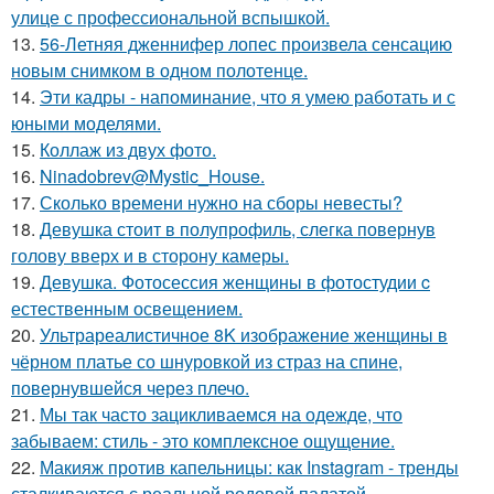
улице с профессиональной вспышкой.
13.
56-Летняя дженнифер лопес произвела сенсацию
новым снимком в одном полотенце.
14.
Эти кадры - напоминание, что я умею работать и с
юными моделями.
15.
Коллаж из двух фото.
16.
Ninadobrev@Mystic_House.
17.
Сколько времени нужно на сборы невесты?
18.
Девушка стоит в полупрофиль, слегка повернув
голову вверх и в сторону камеры.
19.
Девушка. Фотосессия женщины в фотостудии c
естественным освещением.
20.
Ультрареалистичное 8K изображение женщины в
чёрном платье со шнуровкой из страз на спине,
повернувшейся через плечо.
21.
Мы так часто зацикливаемся на одежде, что
забываем: стиль - это комплексное ощущение.
22.
Макияж против капельницы: как Instagram - тренды
сталкиваются с реальной родовой палатой.