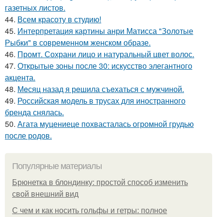
газетных листов.
44.
Всем красоту в студию!
45.
Интерпретация картины анри Матисса "Золотые
Рыбки" в современном женском образе.
46.
Промт. Сохрани лицо и натуральный цвет волос.
47.
Открытые зоны после 30: искусство элегантного
акцента.
48.
Мeсяц назад я рeшила съeхаться с мужчиной.
49.
Российская модель в трусах для иностранного
бренда снялась.
50.
Агата муцениеце похвасталась огромной грудью
после родов.
Популярные материалы
Брюнетка в блондинку: простой способ изменить
свой внешний вид
С чем и как носить гольфы и гетры: полное