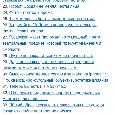
23.
Промт: Создай не меняя черты лица.
24.
Фото + платье + промт.
25.
Ты можешь выбрать самое красивое платье.
26.
Задумайся. 28-Летняя певица увлекательную
фотосессию провела.
27.
Гусарский жакет (доломан) - это мощный, почти
театральный предмет, который требует уважения и
смелости.
28.
Лучше не накраситься, чем не причесаться.
29.
Да, я признаюсь, что не являюсь трендовым
визажистом и стилистом по прическам.
30.
Высококачественное селфи в зеркало на Iphone 15
Pro, сверхширокоугольный объектив, эстетика влияния.
31.
Теперь мы есть и в мах - max.
32.
В Госдуме предложили запретить одноразовые
мангалы для шашлыка.
33.
Лёгкий образ, нежные оттенки и стильные детали
создают особое настроение съёмки.