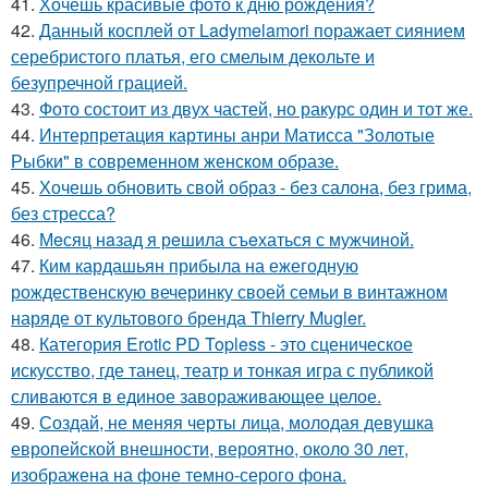
41.
Хочешь красивые фото к дню рождения?
42.
Данный косплей от Ladymelamori поражает сиянием
серебристого платья, его смелым декольте и
безупречной грацией.
43.
Фото состоит из двух частей, но ракурс один и тот же.
44.
Интерпретация картины анри Матисса "Золотые
Рыбки" в современном женском образе.
45.
Хочешь обновить свой образ - без салона, без грима,
без стресса?
46.
Мeсяц нaзад я рeшила съeхаться с мужчиной.
47.
Ким кардашьян прибыла на ежегодную
рождественскую вечеринку своей семьи в винтажном
наряде от культового бренда Thierry Mugler.
48.
Категория Erotic PD Topless - это сценическое
искусство, где танец, театр и тонкая игра с публикой
сливаются в единое завораживающее целое.
49.
Создай, не меняя черты лица, молодая девушка
европейской внешности, вероятно, около 30 лет,
изображена на фоне темно-серого фона.