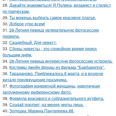
28.
Давайте знакомиться! Я Полина, визажист и стилист
по прическам.
29.
Ты можешь выбрать самое красивое платье.
30.
Доброе утро всем!
31.
28-Летняя певица увлекательную фотосессию
провела.
32.
Свадебный. Для невест.
33.
Сборы невесты - это спокойное время перед
большим днём.
34.
28-Летняя певица интересную фотосессию устроила.
35.
Костюмы джейн фонды из фильма "Барбарелла".
36.
Тараданово. Приближалось 8 марта, и в воздухе
витало предвкушение праздника.
37.
Фотография конкретной женщины, идентичная
загруженному референсному фото.
38.
Формула красивого и соблазнительного аутфита.
39.
Создай портрет, на меняя черты лица.
40.
Золушка. Марина Пантелеева 88.