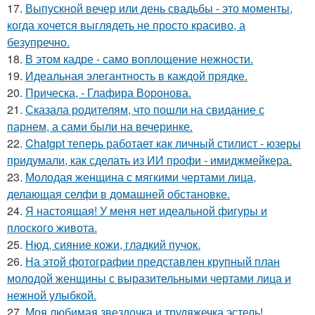
17.
Выпускной вечер или день свадьбы - это моменты,
когда хочется выглядеть не просто красиво, а
безупречно.
18.
В этом кадре - само воплощение нежности.
19.
Идеальная элегантность в каждой прядке.
20.
Прическа, - Глафира Воронова.
21.
Сказала родителям, что пошли на свидание с
парнем, а сами были на вечеринке.
22.
Chatgpt теперь работает как личный стилист - юзеры
придумали, как сделать из ИИ профи - имиджмейкера.
23.
Молодая женщина с мягкими чертами лица,
делающая селфи в домашней обстановке.
24.
Я настоящая! У меня нет идеальной фигуры и
плоского живота.
25.
Нюд, сияние кожи, гладкий пучок.
26.
На этой фотографии представлен крупный план
молодой женщины с выразительными чертами лица и
нежной улыбкой.
27.
Моя любимая звездочка и трудяжечка эстель!