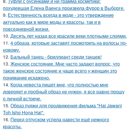
8.
Туфли с бусинками и ни грамма косметики:
похудевшая Елена Ваенга произвела фурор в Выборге.
9.
Естественность всегда в моде - это утверждение
актуально как в мире моды и красоты, так и в
повседневной жизни.
10.
Десять лет назад все красили веки плотными слоями.
11.
4 образа, которые заставят посмотреть на волосы по-
новому.
12.
Бальный танец - бриллиант среди танцев!
13.
Женское состояние. Мне часто задают вопрос, что
такое женское состояние и чаще всего у женщин это
понимание искажено.
14.
Когда невеста пишет мне, что полностью мне
доверяет и пробный образ не нужен, я все равно прошу
о личной встрече.
15.
Образ пуджи для продвижения фильма "Hai Jawani
Toh Ishq Hona Hai".
16.
Перед отпуском успела навести ещё немного
красоты.