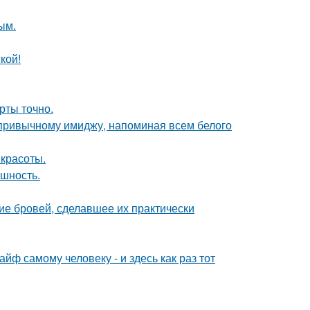
ым.
кой!
рты точно.
 привычному имиджу, напоминая всем белого
 красоты.
ешность.
ие бровей, сделавшее их практически
йф самому человеку - и здесь как раз тот