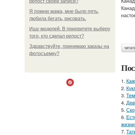
Канад
репост своей записи?
Канад
Я помню мама, мне было пять,
насто
любила бегать, рисовать.
Ищу моделей. В приоритете выберу
того, кто сделал репост?
Здравствуйте, принимаю заказы на
читат
фотосъемку?
Пос
1.
Каж
2.
Кук
3.
Тем
4.
Дев
5.
Ско
6.
Ест
жизни
7.
Тат