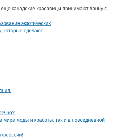
А еще канадские красавицы принимают ванну с
пция.
речно?
 в мире моды и красоты, так и в повседневной
отосессии!