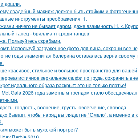
 и дошли.
ему свадебный макияж должен быть стойким и фотогеничн
авные инструменты преображения! 1.
 жизни ничего не бывает даром, даже взаимность Н. к. Крупс
льный танец - бриллиант среди танцев!
жа. Пользуйтесь скрабами.
омт. Используй загруженное фото для лица, сохрани все че
огие годы знаменитая балерина оставалась верна своему
я.
ше красивое, стильное и большое пространство для вашей
перреалистичное зеркальное селфи по грудь, сохранить вн
крет идеального образа раскрыт: это не только платье!
 Met Gala 2026 года заметным трендом стало обесцвечиван
етными.
дость, гордость, волнение, грусть, облегчение, свобода.
дко бывает, чтобы наряд выглядел не "Смело", а именно в ка
й.
ким может быть мужской портрет?
liday Barbie 2010.