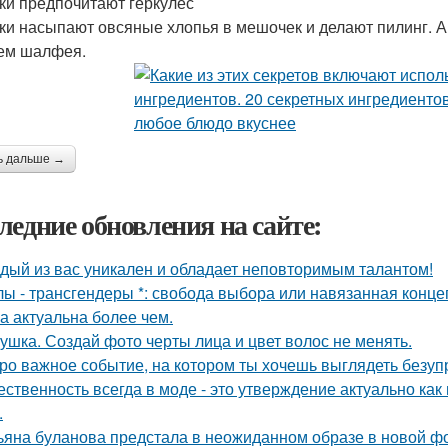
ки предпочитают геркулес
ки насыпают овсяные хлопья в мешочек и делают пилинг. 
ем шалфея.
ь дальше →
ледние обновления на сайте:
дый из вас уникален и обладает неповторимым талантом!
лы - трансгендеры *: свобода выбора или навязанная конце
а актуальна более чем.
ушка. Создай фото черты лица и цвет волос не менять.
ро важное событие, на котором ты хочешь выглядеть безуп
ественность всегда в моде - это утверждение актуально как
.
ьяна буланова предстала в неожиданном образе в новой ф