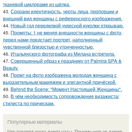
тканевой циклораме из шёлка.
43.
Сохрани идентичность, черты лица, пропорции и
внешний вид женщины с референсного изображения.
44.
Новый год переделкой чудесной куколки открываю.
45.
Промпты: 1 не меняя внешности женщины с фото,
перед нами предстает портрет, наполненный
чувственной близостью и утонченностью.
46.
Итальянского фотографа из Милана встретила.
47.
Совершенный образ к празднику от Palmira SPA &
Beauty.
48.
Промт на фото изображена молодая женщина с
выразительным макияжем и элегантной причёской.
49.
Behind the Scene: "Момент Настоящей Женщины".
50.
В чём необходимость сопровождения визажиста/
стилиста по прическам.
Популярные материалы
Что говорят когда дарят часы. Почему нельзя дарить