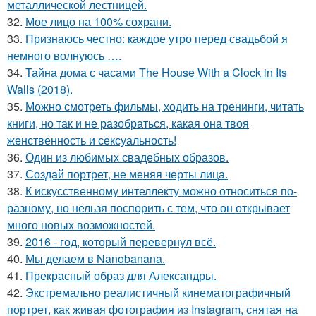
металлической лестницей.
32.
Мое лицо на 100% сохрани.
33.
Признаюсь честно: каждое утро перед свадьбой я
немного волнуюсь ….
34.
Тайна дома с часами The House With a Clock in Its
Walls (2018).
35.
Можно смотреть фильмы, ходить на тренинги, читать
книги, но так и не разобраться, какая она твоя
женственность и сексуальность!
36.
Один из любимых свадебных образов.
37.
Создай портрет, не меняя черты лица.
38.
К искусственному интеллекту можно относиться по-
разному, но нельзя поспорить с тем, что он открывает
много новых возможностей.
39.
2016 - год, который перевернул всё.
40.
Мы делаем в Nanobanana.
41.
Прекрасный образ для Александры.
42.
Экстремально реалистичный кинематографичный
портрет, как живая фотография из Instagram, снятая на