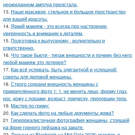
неожиданном амплуа предстала.
13.
Наше красивое, стильное и большое пространство
для вашей красоты.
14.
Яркий макияж - это всегда про настроение,
уверенность и внимание к деталям.
15.
Подготовка к выпускному - волнительно и
ответственно.
16.
Что такое бьюти - типаж внешности и почему без него
любой макияж это лотерея?
17.
Как всё успевать, быть элегантной и успешной:
советы для деловой женщины.
18.
Строго сохрани внешность женщины с
прикреплённого фото 1: 1. не менять лицо, форму глаз,
нос, кожу с порами, возраст, прическу, пропорции тела.
19.
Мастер по гриму:
20.
Как сделать фото на любые документы дома?
21.
Гиперреалистичная фотография женщины, стоящей
на фоне горного пейзажа на закате.
22.
Дженни из Blackpink на Met Gala 2026: макияж, о