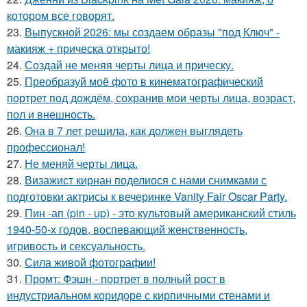
котором все говорят.
23.
Выпускной 2026: мы создаем образы "под Ключ" -
макияж + прическа открыто!
24.
Создай не меняя черты лица и прическу.
25.
Преобразуй моё фото в кинематографический
портрет под дождём, сохранив мои черты лица, возраст,
пол и внешность.
26.
Она в 7 лет решила, как должен выглядеть
профессионал!
27.
Не меняй черты лица.
28.
Визажист кирнан поделиося с нами снимками с
подготовки актрисы к вечеринке Vanity Fair Oscar Party.
29.
Пин -ап (pin - up) - это культовый американский стиль
1940-50-х годов, воспевающий женственность,
игривость и сексуальность.
30.
Сила живой фотографии!
31.
Промт: Фэшн - портрет в полный рост в
индустриальном коридоре с кирпичными стенами и