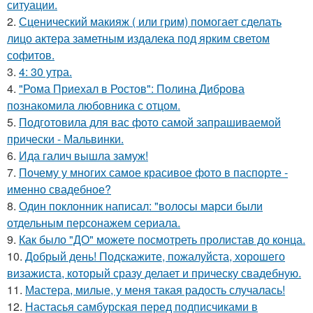
ситуации.
2.
Сценический макияж ( или грим) помогает сделать
лицо актера заметным издалека под ярким светом
софитов.
3.
4: 30 утра.
4.
"Рома Приехал в Ростов": Полина Диброва
познакомила любовника с отцом.
5.
Подготовила для вас фото самой запрашиваемой
прически - Мальвинки.
6.
Ида галич вышла замуж!
7.
Почему у многих самое красивое фото в паспорте -
именно свадебное?
8.
Один поклонник написал: "волосы марси были
отдельным персонажем сериала.
9.
Как было "ДО" можете посмотреть пролистав до конца.
10.
Добрый день! Подскажите, пожалуйста, хорошего
визажиста, который сразу делает и прическу свадебную.
11.
Мастера, милые, у меня такая радость случалась!
12.
Настасья самбурская перед подписчиками в